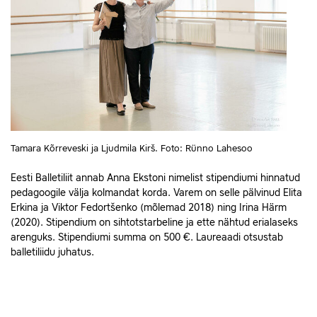
Tamara Kõrreveski ja Ljudmila Kirš. Foto: Rünno Lahesoo
Eesti Balletiliit annab Anna Ekstoni nimelist stipendiumi hinnatud
pedagoogile välja kolmandat korda. Varem on selle pälvinud Elita
Erkina ja Viktor Fedortšenko (mõlemad 2018) ning Irina Härm
(2020). Stipendium on sihtotstarbeline ja ette nähtud erialaseks
arenguks. Stipendiumi summa on 500 €. Laureaadi otsustab
balletiliidu juhatus.