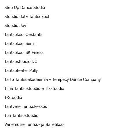
Step Up Dance Studio
Stuudio dotE Tantsukool
Stuudio Joy
Tantsukool Cestants
Tantsukool Semiir
Tantsukool SK Finess
Tantsustuudio DC
Tantsuteater Polly
Tartu Tantsuakadeemia – Tempecy Dance Company
Tiina Tantsustuudio e Tt-stuudio
T-Stuudio
Tähtvere Tantsukeskus
Türi Tantsustuudio
Vanemuise Tantsu- ja Balletikool