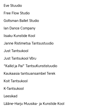
Eve Stuudio
Free Flow Studio
Goltsman Ballet Studio
Ian Dance Company
Iisaku Kunstide Kool
Janne Ristimetsa Tantsustuudio
Just Tantsukool
Just Tantsukool Võru
“Kallid ja Pai” TantsuKunstistuudio
Kaukaasia tantsuansambel Terek
Koit Tantsukool
K-Tantsukool
Leesikad
Lääne-Harju Muusika- ja Kunstide Kool