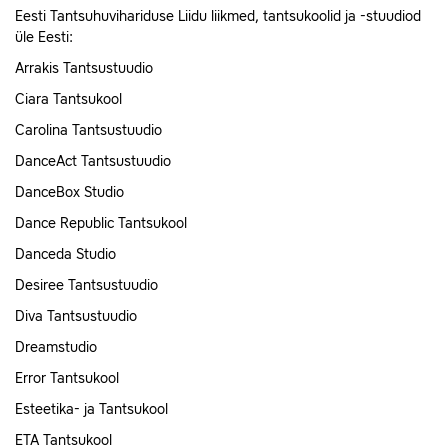
Eesti Tantsuhuvihariduse Liidu liikmed, tantsukoolid ja -stuudiod
üle Eesti:
Arrakis Tantsustuudio
Ciara Tantsukool
Carolina Tantsustuudio
DanceAct Tantsustuudio
DanceBox Studio
Dance Republic Tantsukool
Danceda Studio
Desiree Tantsustuudio
Diva Tantsustuudio
Dreamstudio
Error Tantsukool
Esteetika- ja Tantsukool
ETA Tantsukool