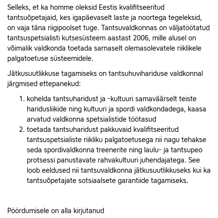
Selleks, et ka homme oleksid Eestis kvalifitseeritud
tantsuõpetajaid, kes igapäevaselt laste ja noortega tegeleksid,
on vaja täna riigipoolset tuge. Tantsuvaldkonnas on väljatöötatud
tantsuspetsialisti kutsesüsteem aastast 2006, mille alusel on
võimalik valdkonda toetada sarnaselt olemasolevatele riiklikele
palgatoetuse süsteemidele.
Jätkusuutlikkuse tagamiseks on tantsuhuvihariduse valdkonnal
järgmised ettepanekud:
kohelda tantsuharidust ja -kultuuri samaväärselt teiste
haridusliikide ning kultuuri ja spordi valdkondadega, kaasa
arvatud valdkonna spetsialistide töötasud
toetada tantsuharidust pakkuvaid kvalifitseeritud
tantsuspetsialiste riikliku palgatoetusega nii nagu tehakse
seda spordivaldkonna treenerite ning laulu- ja tantsupeo
protsessi panustavate rahvakultuuri juhendajatega. See
loob eeldused nii tantsuvaldkonna jätkusuutlikkuseks kui ka
tantsuõpetajate sotsiaalsete garantiide tagamiseks.
Pöördumisele on alla kirjutanud