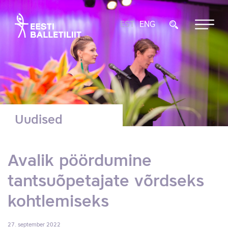
EST
ENG
Uudised
Avalik pöördumine
tantsuõpetajate võrdseks
kohtlemiseks
27. september 2022