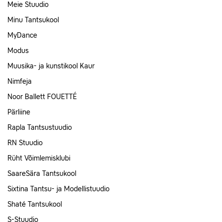
Meie Stuudio
Minu Tantsukool
MyDance
Modus
Muusika- ja kunstikool Kaur
Nimfeja
Noor Ballett FOUETTÉ
Pärliine
Rapla Tantsustuudio
RN Stuudio
Rüht Võimlemisklubi
SaareSära Tantsukool
Sixtina Tantsu- ja Modellistuudio
Shaté Tantsukool
S-Stuudio