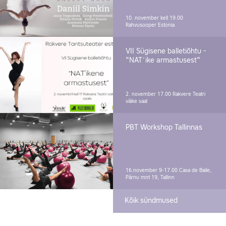
10. november kell 19.00
Rahvusooper Estonia
VII Sügisene balletiõhtu -
"NAT´ike armastusest"
2. november 17.00
Rakvere Teatri
väike saal
PBT Workshop Tallinnas
16.november 9-17.00
Casa de Baile,
Pärnu mnt 19, Tallinn
Kõik sündmused