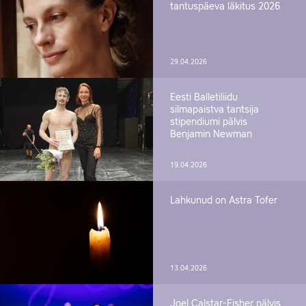
tantuspäeva läkitus 2026
29.04.2026
Eesti Balletiliidu
silmapaistva tantsija
stipendiumi pälvis
Benjamin Newman
19.04.2026
Lahkunud on Astra Tofer
13.04.2026
Joel Calstar-Fisher pälvis