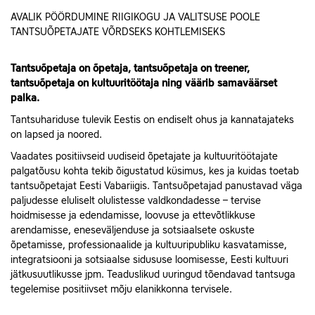
AVALIK PÖÖRDUMINE RIIGIKOGU JA VALITSUSE POOLE
TANTSUÕPETAJATE VÕRDSEKS KOHTLEMISEKS
Tantsuõpetaja on õpetaja, tantsuõpetaja on treener,
tantsuõpetaja on kultuuritöötaja ning väärib samaväärset
palka.
Tantsuhariduse tulevik Eestis on endiselt ohus ja kannatajateks
on lapsed ja noored.
Vaadates positiivseid uudiseid õpetajate ja kultuuritöötajate
palgatõusu kohta tekib õigustatud küsimus, kes ja kuidas toetab
tantsuõpetajat Eesti Vabariigis. Tantsuõpetajad panustavad väga
paljudesse eluliselt olulistesse valdkondadesse – tervise
hoidmisesse ja edendamisse, loovuse ja ettevõtlikkuse
arendamisse, eneseväljenduse ja sotsiaalsete oskuste
õpetamisse, professionaalide ja kultuuripubliku kasvatamisse,
integratsiooni ja sotsiaalse sidususe loomisesse, Eesti kultuuri
jätkusuutlikusse jpm. Teaduslikud uuringud tõendavad tantsuga
tegelemise positiivset mõju elanikkonna tervisele.