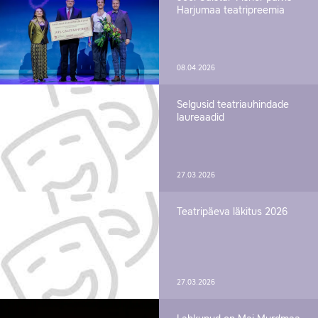
Harjumaa teatripreemia
08.04.2026
Selgusid teatriauhindade
laureaadid
27.03.2026
Teatripäeva läkitus 2026
27.03.2026