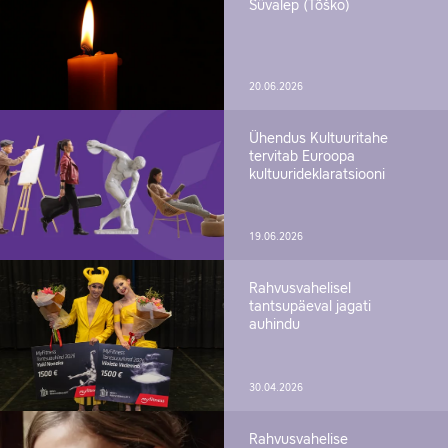
Süvalep (Tõško)
20.06.2026
Ühendus Kultuuritahe
tervitab Euroopa
kultuurideklaratsiooni
19.06.2026
Rahvusvahelisel
tantsupäeval jagati
auhindu
30.04.2026
Rahvusvahelise