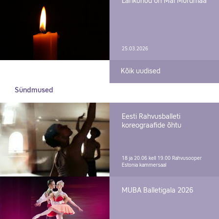
Lahkunud on Mai Murdmaa
25.03.2026
Kõik uudised
Sündmused
Eesti Rahvusballeti
koreograafide õhtu
18 ja 20.06 kell 19.00
Rahvusooper
Estonia kammersaal
MUBA Balletigala 2026