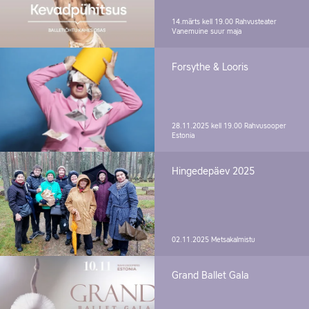
14.märts kell 19.00
Rahvusteater
Vanemuine suur maja
Forsythe & Looris
28.11.2025 kell 19.00
Rahvusooper
Estonia
Hingedepäev 2025
02.11.2025
Metsakalmistu
Grand Ballet Gala