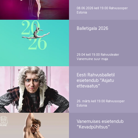
08.06.2026 kell 19.00
Rahvusooper
Estonia
Balletigala 2026
29.04 kell 19.00
Rahvusteater
Vanemuine suur maja
Eesti Rahvusballetil
esietendub "Asjatu
ettevaatus"
26. märts kell 19.00
Rahvusooper
Estonia
Vanemuises esietendub
"Kevadpühitsus"