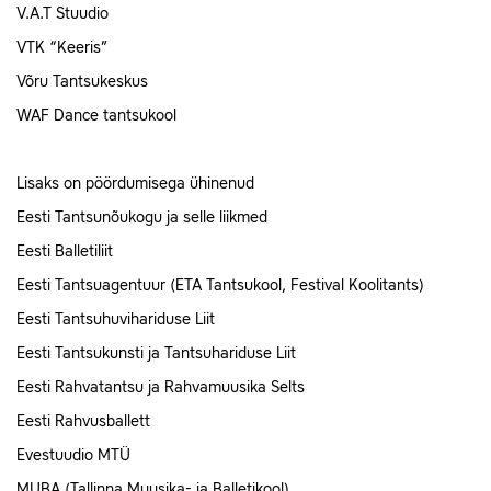
V.A.T Stuudio
VTK “Keeris”
Võru Tantsukeskus
WAF Dance tantsukool
Lisaks on pöördumisega ühinenud
Eesti Tantsunõukogu ja selle liikmed
Eesti Balletiliit
Eesti Tantsuagentuur (ETA Tantsukool, Festival Koolitants)
Eesti Tantsuhuvihariduse Liit
Eesti Tantsukunsti ja Tantsuhariduse Liit
Eesti Rahvatantsu ja Rahvamuusika Selts
Eesti Rahvusballett
Evestuudio MTÜ
MUBA (Tallinna Muusika- ja Balletikool)