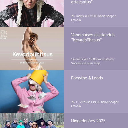
ettevaatus"
26. märts kell 19.00
Rahvusooper
Estonia
Vanemuises esietendub
"Kevadpühitsus"
14.märts kell 19.00
Rahvusteater
Vanemuine suur maja
Forsythe & Looris
28.11.2025 kell 19.00
Rahvusooper
Estonia
Hingedepäev 2025