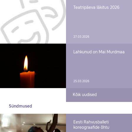
Teatripäeva läkitus 2026
27.03.2026
Lahkunud on Mai Murdmaa
25.03.2026
Kõik uudised
Sündmused
Eesti Rahvusballeti
koreograafide õhtu