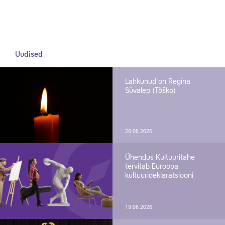
Uudised
Lahkunud on Regina
Süvalep (Tõško)
20.06.2026
Ühendus Kultuuritahe
tervitab Euroopa
kultuurideklaratsiooni
19.06.2026