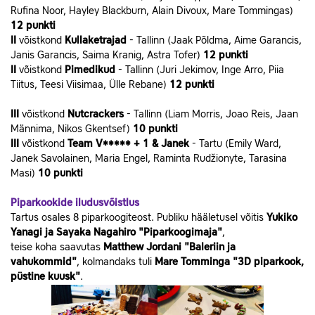
Rufina Noor, Hayley Blackburn, Alain Divoux, Mare Tommingas)
12 punkti
II
võistkond
Kullaketrajad
- Tallinn (Jaak Põldma, Aime Garancis,
Janis Garancis, Saima Kranig, Astra Tofer)
12 punkti
II
võistkond
Pimedikud
- Tallinn (Juri Jekimov, Inge Arro, Piia
Tiitus, Teesi Viisimaa, Ülle Rebane)
12 punkti
III
võistkond
Nutcrackers
- Tallinn (Liam Morris, Joao Reis, Jaan
Männima, Nikos Gkentsef)
10 punkti
III
võistkond
Team V***** + 1 & Janek
- Tartu (Emily Ward,
Janek Savolainen, Maria Engel, Raminta Rudžionyte, Tarasina
Masi)
10 punkti
Piparkookide iludusvõistlus
Tartus osales 8 piparkoogiteost. Publiku hääletusel võitis
Yukiko
Yanagi ja Sayaka Nagahiro "Piparkoogimaja"
,
teise koha saavutas
Matthew Jordani "Baleriin ja
vahukommid"
, kolmandaks tuli
Mare Tomminga "3D piparkook,
püstine kuusk"
.