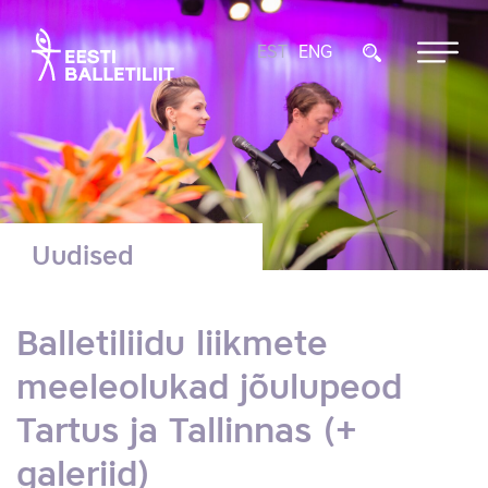
EST
ENG
Uudised
Balletiliidu liikmete
meeleolukad jõulupeod
Tartus ja Tallinnas (+
galeriid)