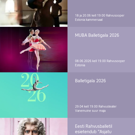
18 ja 20.06 kell 19.00
Rahvusooper
Estonia kammersaal
MUBA Balletigala 2026
08.06.2026 kell 19.00
Rahvusooper
Estonia
Balletigala 2026
29.04 kell 19.00
Rahvusteater
Vanemuine suur maja
Eesti Rahvusballetil
esietendub "Asjatu