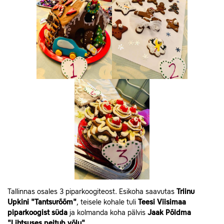
Tallinnas osales 3 piparkoogiteost. Esikoha saavutas
Triinu
Upkini "Tantsurõõm"
, teisele kohale tuli
Teesi Viisimaa
piparkoogist süda
ja kolmanda koha pälvis
Jaak Põldma
"Lihtsuses peitub võlu".