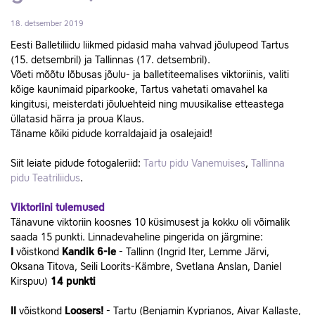
18. detsember 2019
Eesti Balletiliidu liikmed pidasid maha vahvad jõulupeod Tartus
(15. detsembril) ja Tallinnas (17. detsembril).
Võeti mõõtu lõbusas jõulu- ja balletiteemalises viktoriinis, valiti
kõige kaunimaid piparkooke, Tartus vahetati omavahel ka
kingitusi, meisterdati jõuluehteid ning muusikalise etteastega
üllatasid härra ja proua Klaus.
Täname kõiki pidude korraldajaid ja osalejaid!
Siit leiate pidude fotogaleriid:
Tartu pidu Vanemuises
,
Tallinna
pidu Teatriliidus
.
Viktoriini tulemused
Tänavune viktoriin koosnes 10 küsimusest ja kokku oli võimalik
saada 15 punkti. Linnadevaheline pingerida on järgmine:
I
võistkond
Kandik 6-le
- Tallinn (Ingrid Iter, Lemme Järvi,
Oksana Titova, Seili Loorits-Kämbre, Svetlana Anslan, Daniel
Kirspuu)
14 punkti
II
võistkond
Loosers!
- Tartu (Benjamin Kyprianos, Aivar Kallaste,