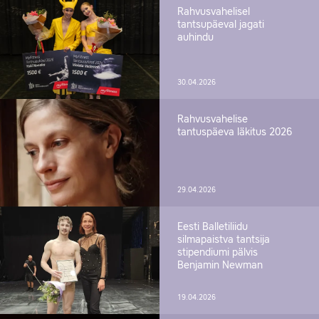
Rahvusvahelisel
tantsupäeval jagati
auhindu
30.04.2026
Rahvusvahelise
tantuspäeva läkitus 2026
29.04.2026
Eesti Balletiliidu
silmapaistva tantsija
stipendiumi pälvis
Benjamin Newman
19.04.2026