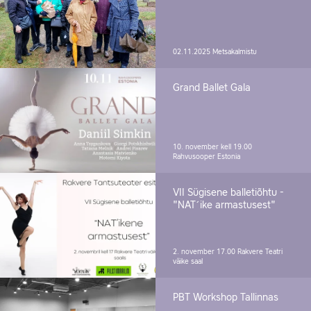
02.11.2025
Metsakalmistu
Grand Ballet Gala
10. november kell 19.00
Rahvusooper Estonia
VII Sügisene balletiõhtu -
"NAT´ike armastusest"
2. november 17.00
Rakvere Teatri
väike saal
PBT Workshop Tallinnas