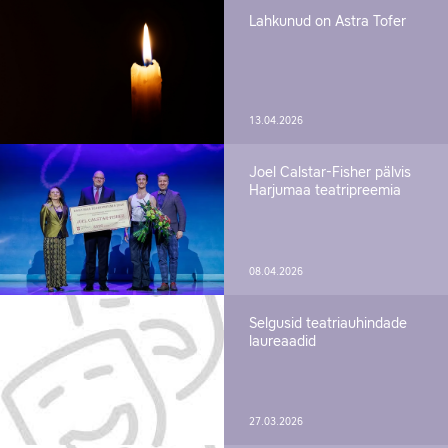
Lahkunud on Astra Tofer
13.04.2026
Joel Calstar-Fisher pälvis
Harjumaa teatripreemia
08.04.2026
Selgusid teatriauhindade
laureaadid
27.03.2026