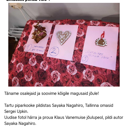
Täname osalejaid ja soovime kõigile magusaid jõule!
Tartu piparkooke pildistas Sayaka Nagahiro, Tallinna omasid
Sergei Upkin.
Uudise fotol härra ja proua Klaus Vanemuise jõulupeol, pildi autor
Sayaka Nagahiro.