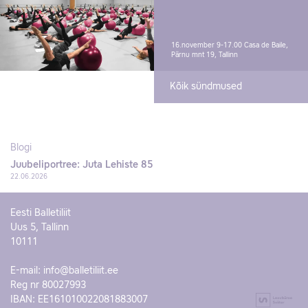
16.november 9-17.00
Casa de Baile,
Pärnu mnt 19, Tallinn
Kõik sündmused
Blogi
Juubeliportree: Juta Lehiste 85
22.06.2026
Eesti Balletiliit
Uus 5, Tallinn
10111
E-mail:
info@balletiliit.ee
Reg nr 80027993
IBAN: EE161010022081883007