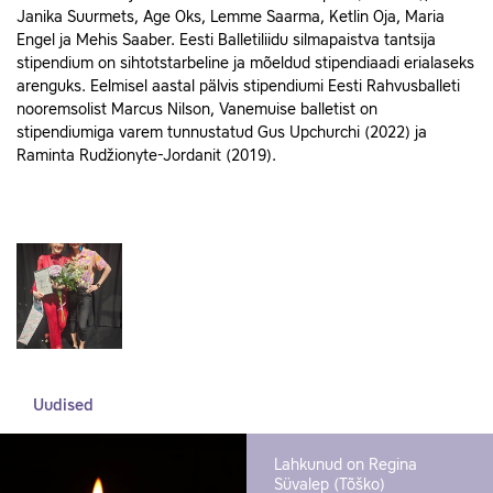
Janika Suurmets, Age Oks, Lemme Saarma, Ketlin Oja, Maria
Engel ja Mehis Saaber. Eesti Balletiliidu silmapaistva tantsija
stipendium on sihtotstarbeline ja mõeldud stipendiaadi erialaseks
arenguks. Eelmisel aastal pälvis stipendiumi Eesti Rahvusballeti
nooremsolist Marcus Nilson, Vanemuise balletist on
stipendiumiga varem tunnustatud Gus Upchurchi (2022) ja
Raminta Rudžionyte-Jordanit (2019).
Uudised
Lahkunud on Regina
Süvalep (Tõško)