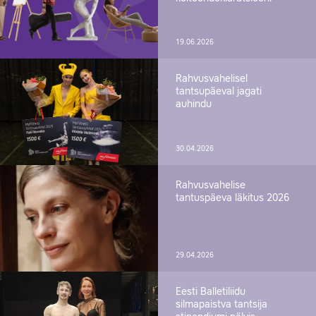
19.06.2026
Rahvusvahelisel
tantsupäeval jagati
auhindu
30.04.2026
Rahvusvahelise
tantuspäeva läkitus 2026
29.04.2026
Eesti Balletiliidu
silmapaistva tantsija