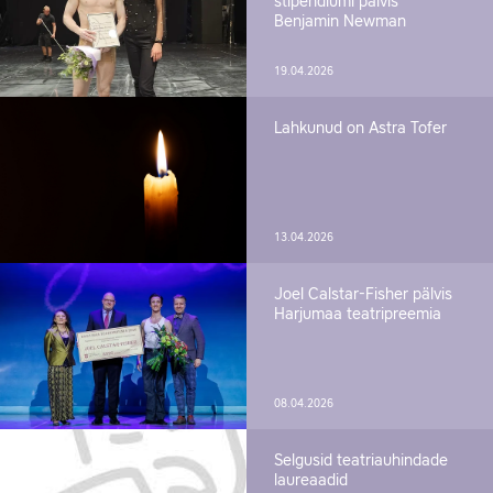
stipendiumi pälvis
Benjamin Newman
19.04.2026
Lahkunud on Astra Tofer
13.04.2026
Joel Calstar-Fisher pälvis
Harjumaa teatripreemia
08.04.2026
Selgusid teatriauhindade
laureaadid