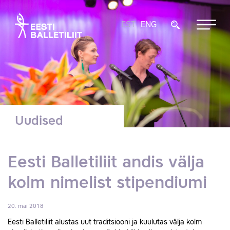
EST
ENG
Uudised
Eesti Balletiliit andis välja
kolm nimelist stipendiumi
20. mai 2018
Eesti Balletiliit alustas uut traditsiooni ja kuulutas välja kolm