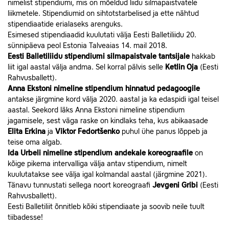
nimelist stipendiumi, mis on mõeldud liidu silmapaistvatele
liikmetele. Stipendiumid on sihtotstarbelised ja ette nähtud
stipendiaatide erialaseks arenguks.
Esimesed stipendiaadid kuulutati välja Eesti Balletiliidu 20.
sünnipäeva peol Estonia Talveaias 14. mail 2018.
Eesti Balletiliidu stipendiumi silmapaistvale tantsijale
hakkab
liit igal aastal välja andma. Sel korral pälvis selle
Ketlin Oja
(Eesti
Rahvusballett).
Anna Ekstoni nimeline stipendium hinnatud pedagoogile
antakse järgmine kord välja 2020. aastal ja ka edaspidi igal teisel
aastal. Seekord läks Anna Ekstoni nimeline stipendium
jagamisele, sest väga raske on kindlaks teha, kus abikaasade
Elita Erkina
ja
Viktor Fedortšenko
puhul ühe panus lõppeb ja
teise oma algab.
Ida Urbeli nimeline stipendium andekale koreograafile
on
kõige pikema intervalliga välja antav stipendium, nimelt
kuulutatakse see välja igal kolmandal aastal (järgmine 2021).
Tänavu tunnustati sellega noort koreograafi
Jevgeni Gribi
(Eesti
Rahvusballett).
Eesti Balletiliit õnnitleb kõiki stipendiaate ja soovib neile tuult
tiibadesse!