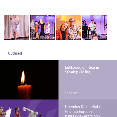
Uudised
Lahkunud on Regina
Süvalep (Tõško)
20.06.2026
Ühendus Kultuuritahe
tervitab Euroopa
kultuurideklaratsiooni