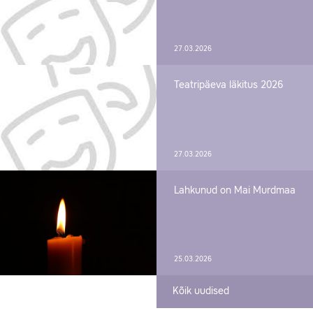
27.03.2026
Teatripäeva läkitus 2026
27.03.2026
Lahkunud on Mai Murdmaa
25.03.2026
Kõik uudised