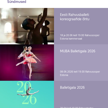
Sündmused
Eesti Rahvusballeti
koreograafide õhtu
18 ja 20.06 kell 19.00
Rahvusooper
Estonia kammersaal
MUBA Balletigala 2026
08.06.2026 kell 19.00
Rahvusooper
Estonia
Balletigala 2026