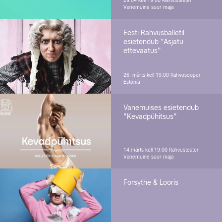
29.04 kell 19.00
Rahvusteater
Vanemuine suur maja
Eesti Rahvusballetil
esietendub "Asjatu
ettevaatus"
26. märts kell 19.00
Rahvusooper
Estonia
Vanemuises esietendub
"Kevadpühitsus"
14.märts kell 19.00
Rahvusteater
Vanemuine suur maja
Forsythe & Looris