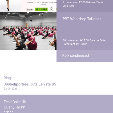
2. november 17.00
Rakvere Teatri
väike saal
PBT Workshop Tallinnas
16.november 9-17.00
Casa de Baile,
Pärnu mnt 19, Tallinn
Kõik sündmused
Blogi
Juubeliportree: Juta Lehiste 85
22.06.2026
Eesti Balletiliit
Uus 5, Tallinn
10111