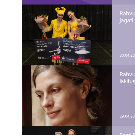
Rahvu
jagati
30.04.2
Rahvu
läkitu
29.04.2