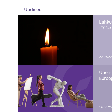
Uudised
Lahku
(Tõško
20.06.2
Ühend
Euroop
19.06.2