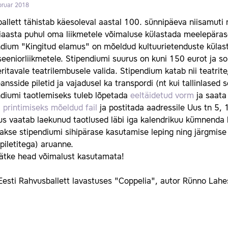
bruar 2018
ballett tähistab käesoleval aastal 100. sünnipäeva niisamuti na
iaasta puhul oma liikmetele võimaluse külastada meelepärase
ndium "Kingitud elamus" on mõeldud kultuurietenduste külas
eeniorliikmetele. Stipendiumi suurus on kuni 150 eurot ja so
ritavale teatrilembusele valida. Stipendium katab nii teatrit
ansside piletid ja vajadusel ka transpordi (nt kui tallinlase
ndiumi taotlemiseks tuleb lõpetada
eeltäidetud vorm
ja saata 
i
printimiseks mõeldud fail
ja postitada aadressile Uus tn 5, 
s vaatab laekunud taotlused läbi iga kalendrikuu kümnenda ku
akse stipendiumi sihipärase kasutamise leping ning järgmis
ipiletitega) aruanne.
jätke head võimalust kasutamata!
Eesti Rahvusballett lavastuses "Coppelia", autor Rünno Lahe