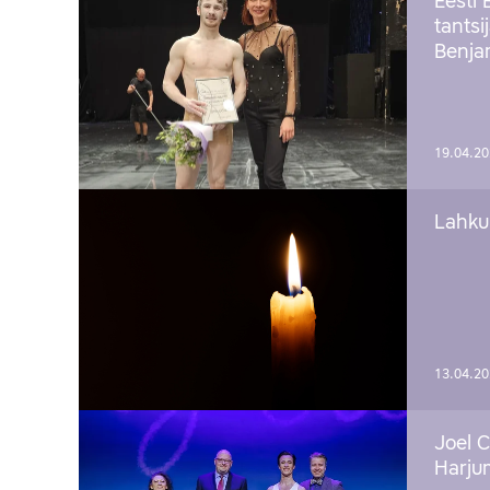
Eesti 
tantsi
Benj
19.04.2
Lahku
13.04.2
Joel C
Harju