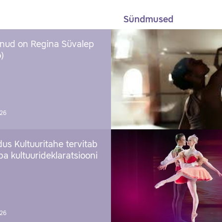
Sündmused
nud on Regina Süvalep
)
026
us Kultuuritahe tervitab
a kultuurideklaratsiooni
026