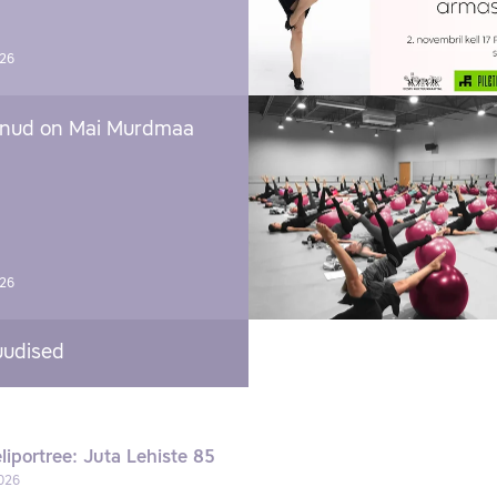
026
nud on Mai Murdmaa
026
uudised
liportree: Juta Lehiste 85
026