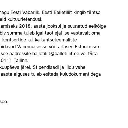
gu Eesti Vabariik. Eesti Balletiliit kingib tähtsa
id kultuurietendusi.
tamiseks 2018. aasta jooksul ja suunatud eelkõige
biv summa tuleb igal taotlejal ise vastavalt oma
e, kontsertide kui ka tantsuteemaliste
d sõidavad Vanemuisesse või tarlased Estoniasse).
see aadressile balletiliit@balletiliit.ee või täita
10111 Tallinn.
upäeva järel. Stipendiaadi ja liidu vahel
e aasta alguses tuleb esitada kuludokumentidega
soo.