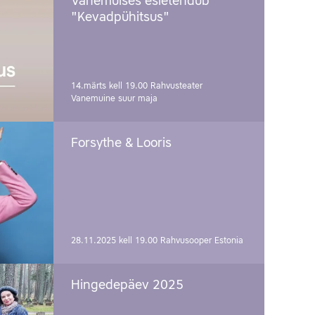
Vanemuises esietendub
"Kevadpühitsus"
14.märts kell 19.00
Rahvusteater
Vanemuine suur maja
Forsythe & Looris
28.11.2025 kell 19.00
Rahvusooper Estonia
Hingedepäev 2025