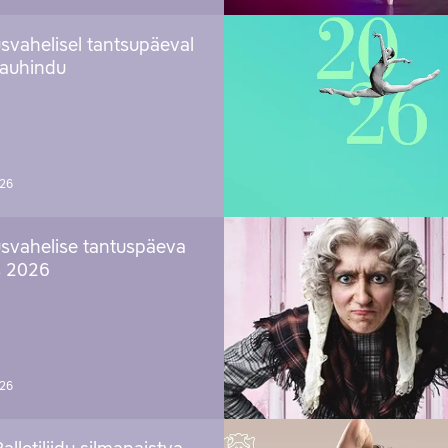
svahelisel tantsupäeval
 auhindu
026
svahelise tantuspäeva
s 2026
026