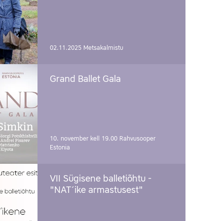
02.11.2025
Metsakalmistu
Grand Ballet Gala
10. november kell 19.00
Rahvusooper
Estonia
VII Sügisene balletiõhtu -
"NAT´ike armastusest"