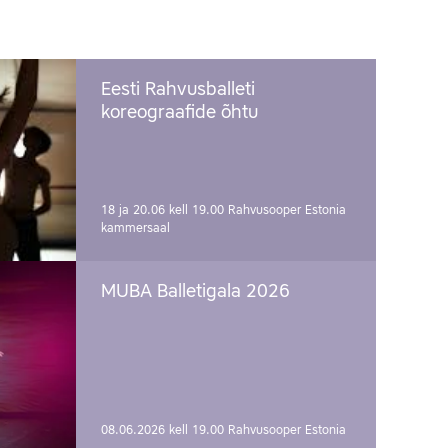
Eesti Rahvusballeti
koreograafide õhtu
18 ja 20.06 kell 19.00
Rahvusooper Estonia
kammersaal
MUBA Balletigala 2026
08.06.2026 kell 19.00
Rahvusooper Estonia