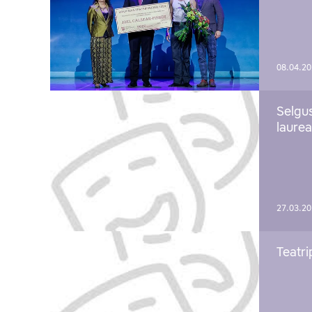
08.04.2
Selgu
laure
27.03.2
Teatri