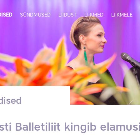
ISED
SÜNDMUSED
LIIDUST
LIIKMED
LIIKMELE
dised
sti Balletiliit kingib elamus