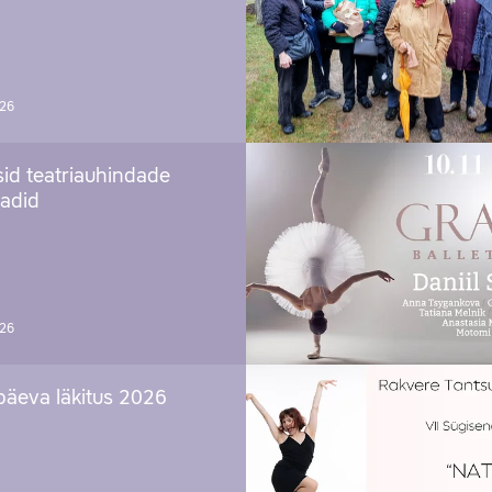
026
sid teatriauhindade
aadid
026
päeva läkitus 2026