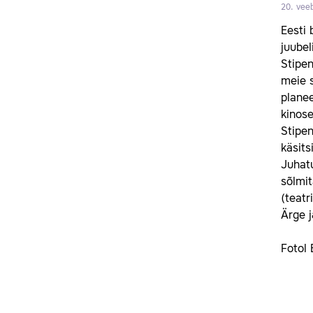
20. vee
Eesti 
juubel
Stipe
meie s
planee
kinose
Stipe
käsits
Juhatu
sõlmit
(teatr
Ärge 
Fotol 