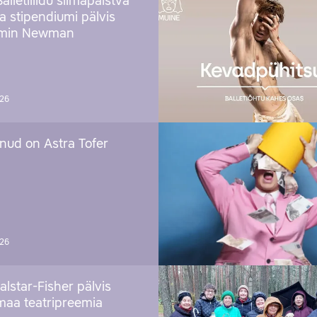
Balletiliidu silmapaistva
ja stipendiumi pälvis
amin Newman
026
nud on Astra Tofer
026
alstar-Fisher pälvis
maa teatripreemia