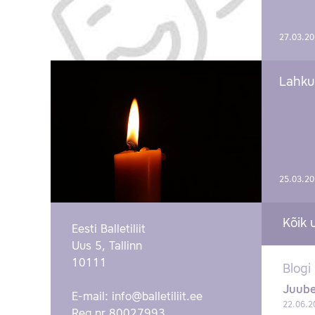
27.03.2
Lahku
25.03.2
Kõik 
Eesti Balletiliit
Uus 5, Tallinn
10111
Blogi
Juube
E-mail:
info@balletiliit.ee
22.06.2
Reg nr 80027993