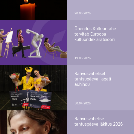
20.06.2026
Ühendus Kultuuritahe
tervitab Euroopa
kultuurideklaratsiooni
19.06.2026
Rahvusvahelisel
tantsupäeval jagati
auhindu
30.04.2026
Rahvusvahelise
tantuspäeva läkitus 2026