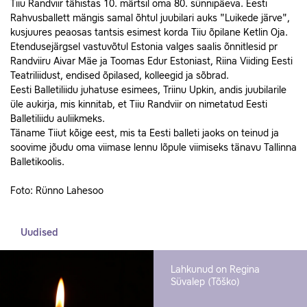
Tiiu Randviir tähistas 10. märtsil oma 80. sünnipäeva. Eesti
Rahvusballett mängis samal õhtul juubilari auks "Luikede järve",
kusjuures peaosas tantsis esimest korda Tiiu õpilane Ketlin Oja.
Etendusejärgsel vastuvõtul Estonia valges saalis õnnitlesid pr
Randviiru Aivar Mäe ja Toomas Edur Estoniast, Riina Viiding Eesti
Teatriliidust, endised õpilased, kolleegid ja sõbrad.
Eesti Balletiliidu juhatuse esimees, Triinu Upkin, andis juubilarile
üle aukirja, mis kinnitab, et Tiiu Randviir on nimetatud Eesti
Balletiliidu auliikmeks.
Täname Tiiut kõige eest, mis ta Eesti balleti jaoks on teinud ja
soovime jõudu oma viimase lennu lõpule viimiseks tänavu Tallinna
Balletikoolis.
Foto: Rünno Lahesoo
Uudised
Lahkunud on Regina
Süvalep (Tõško)