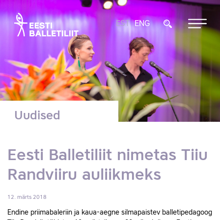
EST
ENG
Uudised
Eesti Balletiliit nimetas Tiiu
Randviiru auliikmeks
12. märts 2018
Endine priimabaleriin ja kaua-aegne silmapaistev balletipedagoog