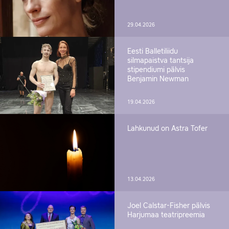
29.04.2026
Eesti Balletiliidu
silmapaistva tantsija
stipendiumi pälvis
Benjamin Newman
19.04.2026
Lahkunud on Astra Tofer
13.04.2026
Joel Calstar-Fisher pälvis
Harjumaa teatripreemia