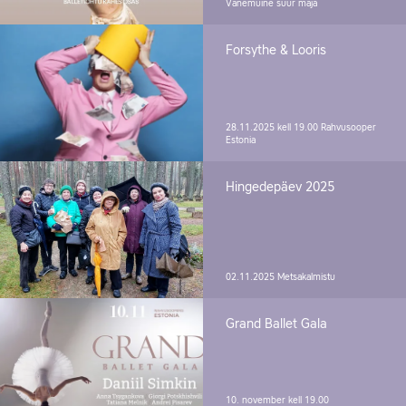
Vanemuine suur maja
Forsythe & Looris
28.11.2025 kell 19.00
Rahvusooper
Estonia
Hingedepäev 2025
02.11.2025
Metsakalmistu
Grand Ballet Gala
10. november kell 19.00