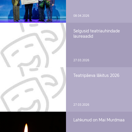
08.04.2026
Selgusid teatriauhindade
laureaadid
27.03.2026
Teatripäeva läkitus 2026
27.03.2026
Lahkunud on Mai Murdmaa