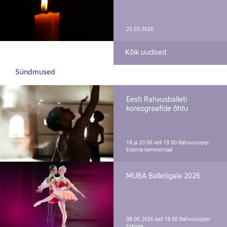
25.03.2026
Kõik uudised
Sündmused
Eesti Rahvusballeti
koreograafide õhtu
18 ja 20.06 kell 19.00
Rahvusooper
Estonia kammersaal
MUBA Balletigala 2026
08.06.2026 kell 19.00
Rahvusooper
Estonia