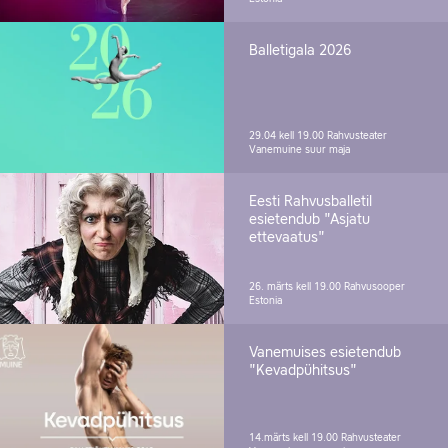
Balletigala 2026
29.04 kell 19.00
Rahvusteater
Vanemuine suur maja
Eesti Rahvusballetil
esietendub "Asjatu
ettevaatus"
26. märts kell 19.00
Rahvusooper
Estonia
Vanemuises esietendub
"Kevadpühitsus"
14.märts kell 19.00
Rahvusteater