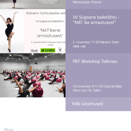
Rahvusooper Estonia
VII Sügisene balletiõhtu -
"NAT´ike armastusest"
2. november 17.00
Rakvere Teatri
väike saal
PBT Workshop Tallinnas
16.november 9-17.00
Casa de Baile,
Pärnu mnt 19, Tallinn
Kõik sündmused
Blogi