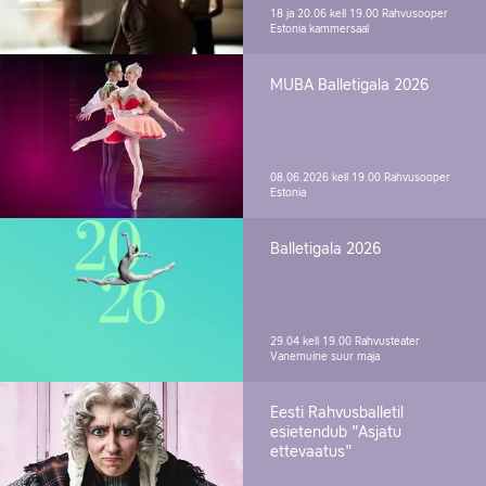
18 ja 20.06 kell 19.00
Rahvusooper
Estonia kammersaal
MUBA Balletigala 2026
08.06.2026 kell 19.00
Rahvusooper
Estonia
Balletigala 2026
29.04 kell 19.00
Rahvusteater
Vanemuine suur maja
Eesti Rahvusballetil
esietendub "Asjatu
ettevaatus"