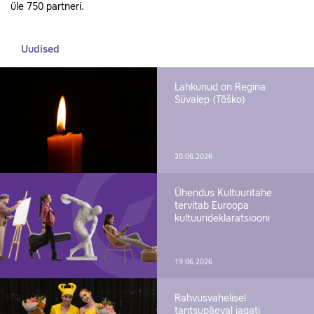
üle 750 partneri.
Uudised
Lahkunud on Regina
Süvalep (Tõško)
20.06.2026
Ühendus Kultuuritahe
tervitab Euroopa
kultuurideklaratsiooni
19.06.2026
Rahvusvahelisel
tantsupäeval jagati