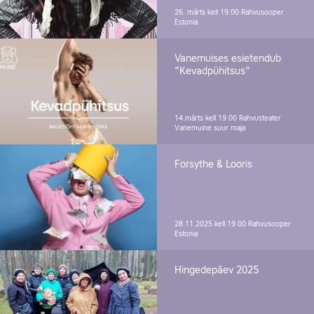
26. märts kell 19.00
Rahvusooper
Estonia
Vanemuises esietendub
"Kevadpühitsus"
14.märts kell 19.00
Rahvusteater
Vanemuine suur maja
Forsythe & Looris
28.11.2025 kell 19.00
Rahvusooper
Estonia
Hingedepäev 2025