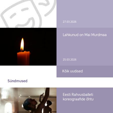
27.03.2026
Lahkunud on Mai Murdmaa
25.03.2026
Kõik uudised
Sündmused
Eesti Rahvusballeti
koreograafide õhtu