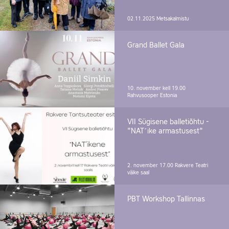
02.11.2025
Metsakalmistu
Grand Ballet Gala
10. november kell 19.00
Rahvusooper Estonia
VII Sügisene balletiõhtu -
"NAT´ike armastusest"
2. november 17.00
Rakvere Teatri
väike saal
PBT Workshop Tallinnas