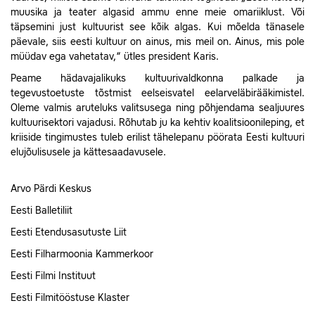
muusika ja teater algasid ammu enne meie omariiklust. Või
täpsemini just kultuurist see kõik algas. Kui mõelda tänasele
päevale, siis eesti kultuur on ainus, mis meil on. Ainus, mis pole
müüdav ega vahetatav,“ ütles president Karis.
Peame hädavajalikuks kultuurivaldkonna palkade ja
tegevustoetuste tõstmist eelseisvatel eelarveläbirääkimistel.
Oleme valmis aruteluks valitsusega ning põhjendama sealjuures
kultuurisektori vajadusi. Rõhutab ju ka kehtiv koalitsioonileping, et
kriiside tingimustes tuleb erilist tähelepanu pöörata Eesti kultuuri
elujõulisusele ja kättesaadavusele.
Arvo Pärdi Keskus
Eesti Balletiliit
Eesti Etendusasutuste Liit
Eesti Filharmoonia Kammerkoor
Eesti Filmi Instituut
Eesti Filmitööstuse Klaster