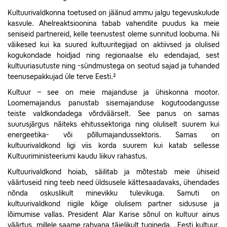
Kultuurivaldkonna toetused on jäänud ammu jalgu tegevuskulude
kasvule. Ahelreaktsioonina tabab vahendite puudus ka meie
seniseid partnereid, kelle teenustest oleme sunnitud loobuma. Nii
väikesed kui ka suured kultuuritegijad on aktiivsed ja olulised
kogukondade hoidjad ning regionaalse elu edendajad, sest
kultuuriasutuste ning -sündmustega on seotud sajad ja tuhanded
teenusepakkujad üle terve Eesti.²
Kultuur – see on meie majanduse ja ühiskonna mootor.
Loomemajandus panustab sisemajanduse kogutoodangusse
teiste valdkondadega võrdväärselt. See panus on samas
suurusjärgus näiteks ehitussektoriga ning oluliselt suurem kui
energeetika- või põllumajandussektoris. Samas on
kultuurivaldkond ligi viis korda suurem kui katab sellesse
Kultuuriministeeriumi kaudu liikuv rahastus.
Kultuurivaldkond hoiab, säilitab ja mõtestab meie ühiseid
väärtuseid ning teeb need üldsusele kättesaadavaks, ühendades
nõnda oskuslikult minevikku tulevikuga. Samuti on
kultuurivaldkond riigile kõige olulisem partner sidususe ja
lõimumise vallas. President Alar Karise sõnul on kultuur ainus
väärtus, millele saame rahvana täielikult tugineda. „Eesti kultuur,