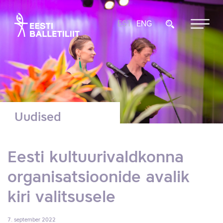
EST
ENG
Uudised
Eesti kultuurivaldkonna
organisatsioonide avalik
kiri valitsusele
7. september 2022