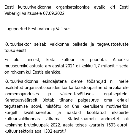
Eesti kultuurivaldkonna organisatsioonide avalik kiri Eesti
Vabariigi Valitsusele 07.09.2022
Lugupeetud Eesti Vabariigi Valitsus
Kultuurisektor seisab valdkonna palkade ja tegevustoetuste
tõusu eest!
Ei ole inimest, keda kultuur ei puuduta. Ainuüksi
muuseumikülastuste arv aastal 2021 oli kokku 1,7 miljonit – seda
on rohkem kui Eestis elanikke.
Kultuurivaldkonna esindajatena oleme tööandjad nii meile
usaldatud organisatsioonides kui ka koostööpartnerid arvukatele
loomemajanduses ja väikeettevõtluses tegutsejatele.
Kahetsusväärselt ületab tänane palgasurve oma erialal
tegutsemise soovi, mistõttu on üha keerulisem motiveerida
kõrgelt kvalifitseeritud ja aastaid koolitatud eksperte
kultuurivaldkonnas jätkama. Statistikaameti andmetel oli
keskmine brutokuupalk 2022. aasta teises kvartalis 1693 eurot,
kultuurisektoris aga 1302 eurot.¹