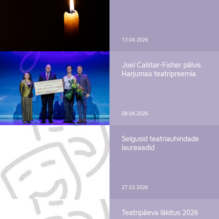
13.04.2026
Joel Calstar-Fisher pälvis
Harjumaa teatripreemia
08.04.2026
Selgusid teatriauhindade
laureaadid
27.03.2026
Teatripäeva läkitus 2026