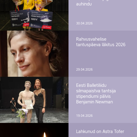
auhindu
30.04.2026
Rahvusvahelise
tantuspäeva läkitus 2026
29.04.2026
Eesti Balletiliidu
silmapaistva tantsija
stipendiumi pälvis
Benjamin Newman
19.04.2026
Lahkunud on Astra Tofer