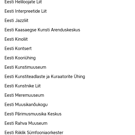
Eesti Heliloojate Liit
Eesti Interpreetide Liit
Eesti Jazzliit
Eesti Kaasaegse Kunsti Arenduskeskus
Eesti Kinoliit
Eesti Kontsert
Eesti Kooriühing
Eesti Kunstimuuseum
Eesti Kunstiteadlaste ja Kuraatorite Ühing
Eesti Kunstnike Liit
Eesti Meremuuseum
Eesti Muusikanõukogu
Eesti Pärimusmuusika Keskus
Eesti Rahva Muuseum
Eesti Riiklik Sümfooniaorkester