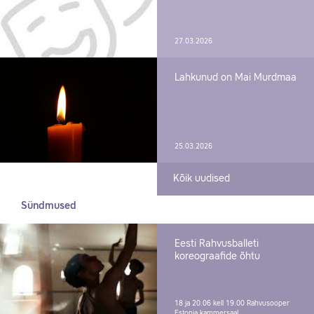
27.03.2026
Lahkunud on Mai Murdmaa
25.03.2026
Kõik uudised
Sündmused
Eesti Rahvusballeti
koreograafide õhtu
18 ja 20.06 kell 19.00
Rahvusooper
Estonia kammersaal