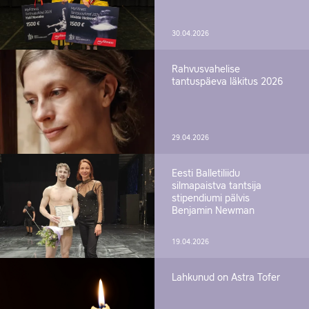
30.04.2026
Rahvusvahelise
tantuspäeva läkitus 2026
29.04.2026
Eesti Balletiliidu
silmapaistva tantsija
stipendiumi pälvis
Benjamin Newman
19.04.2026
Lahkunud on Astra Tofer