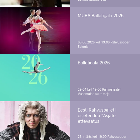
MUBA Balletigala 2026
08.06.2026 kell 19.00
Rahvusooper
Estonia
Balletigala 2026
29.04 kell 19.00
Rahvusteater
Vanemuine suur maja
Eesti Rahvusballetil
esietendub "Asjatu
ettevaatus"
26. märts kell 19.00
Rahvusooper