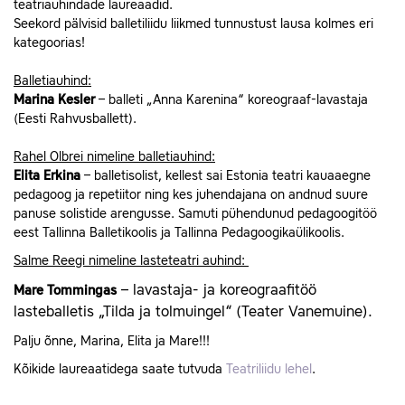
teatriauhindade laureaadid.
Seekord pälvisid balletiliidu liikmed tunnustust lausa kolmes eri
kategoorias!
Balletiauhind:
Marina Kesler
– balleti „Anna Karenina“ koreograaf-lavastaja
(Eesti Rahvusballett).
Rahel Olbrei nimeline balletiauhind:
Elita Erkina
– balletisolist, kellest sai Estonia teatri kauaaegne
pedagoog ja repetiitor ning kes juhendajana on andnud suure
panuse solistide arengusse. Samuti pühendunud pedagoogitöö
eest Tallinna Balletikoolis ja Tallinna Pedagoogikaülikoolis.
Salme Reegi nimeline lasteteatri auhind:
– lavastaja- ja koreograafitöö
Mare Tommingas
lasteballetis „Tilda ja tolmuingel“ (Teater Vanemuine).
Palju õnne, Marina, Elita ja Mare!!!
Kõikide laureaatidega saate tutvuda
Teatriliidu lehel
.