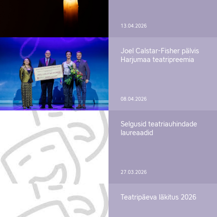
13.04.2026
Joel Calstar-Fisher pälvis
Harjumaa teatripreemia
08.04.2026
Selgusid teatriauhindade
laureaadid
27.03.2026
Teatripäeva läkitus 2026