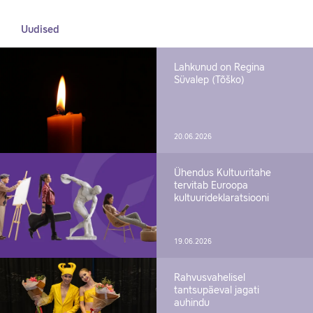
Uudised
Lahkunud on Regina
Süvalep (Tõško)
20.06.2026
Ühendus Kultuuritahe
tervitab Euroopa
kultuurideklaratsiooni
19.06.2026
Rahvusvahelisel
tantsupäeval jagati
auhindu