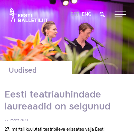
EST
ENG
Uudised
Eesti teatriauhindade
laureaadid on selgunud
27. märts 2021
27. märtsil kuulutati teatripäeva erisaates välja Eesti