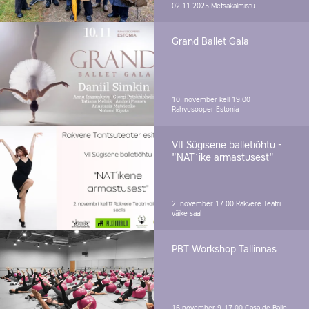
02.11.2025
Metsakalmistu
Grand Ballet Gala
10. november kell 19.00
Rahvusooper Estonia
VII Sügisene balletiõhtu -
"NAT´ike armastusest"
2. november 17.00
Rakvere Teatri
väike saal
PBT Workshop Tallinnas
16.november 9-17.00
Casa de Baile,