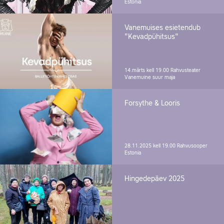
Estonia
Vanemuises esietendub
"Kevadpühitsus"
14.märts kell 19.00
Rahvusteater
Vanemuine suur maja
Forsythe & Looris
28.11.2025 kell 19.00
Rahvusooper
Estonia
Hingedepäev 2025