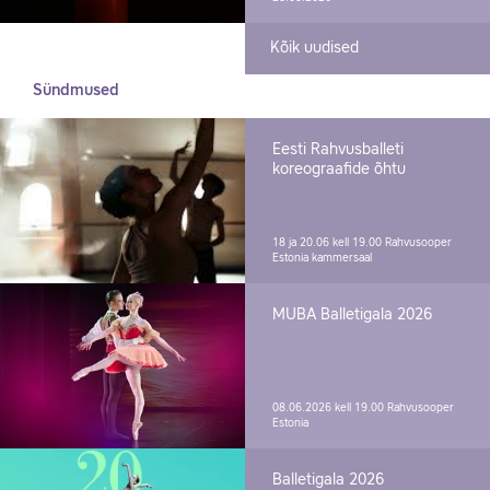
Kõik uudised
Sündmused
Eesti Rahvusballeti
koreograafide õhtu
18 ja 20.06 kell 19.00
Rahvusooper
Estonia kammersaal
MUBA Balletigala 2026
08.06.2026 kell 19.00
Rahvusooper
Estonia
Balletigala 2026