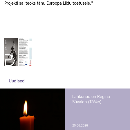
Projekti sai teoks tänu Euroopa Liidu toetusele."
Uudised
Lahkunud on Regina
Süvalep (Tõško)
20.06.2026