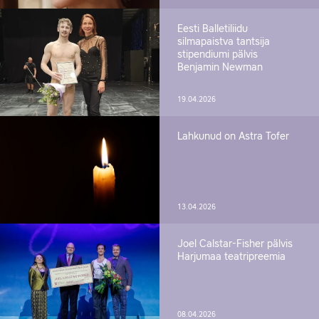
Eesti Balletiliidu
silmapaistva tantsija
stipendiumi pälvis
Benjamin Newman
19.04.2026
Lahkunud on Astra Tofer
13.04.2026
Joel Calstar-Fisher pälvis
Harjumaa teatripreemia
08.04.2026