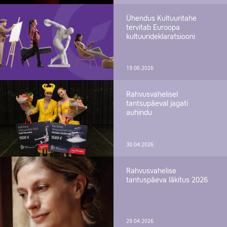
Ühendus Kultuuritahe
tervitab Euroopa
kultuurideklaratsiooni
19.06.2026
Rahvusvahelisel
tantsupäeval jagati
auhindu
30.04.2026
Rahvusvahelise
tantuspäeva läkitus 2026
29.04.2026