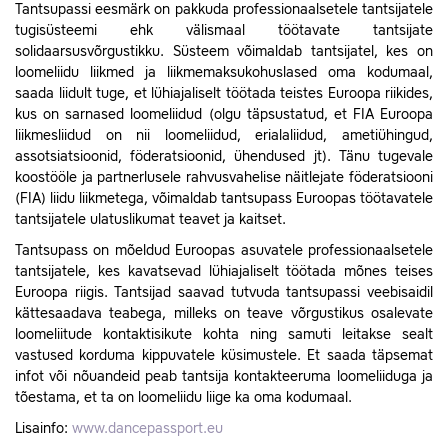
Tantsupassi eesmärk on pakkuda professionaalsetele tantsijatele
tugisüsteemi ehk välismaal töötavate tantsijate
solidaarsusvõrgustikku. Süsteem võimaldab tantsijatel, kes on
loomeliidu liikmed ja liikmemaksukohuslased oma kodumaal,
saada liidult tuge, et lühiajaliselt töötada teistes Euroopa riikides,
kus on sarnased loomeliidud (olgu täpsustatud, et FIA Euroopa
liikmesliidud on nii loomeliidud, erialaliidud, ametiühingud,
assotsiatsioonid, föderatsioonid, ühendused jt). Tänu tugevale
koostööle ja partnerlusele rahvusvahelise näitlejate föderatsiooni
(FIA) liidu liikmetega, võimaldab tantsupass Euroopas töötavatele
tantsijatele ulatuslikumat teavet ja kaitset.
Tantsupass on mõeldud Euroopas asuvatele professionaalsetele
tantsijatele, kes kavatsevad lühiajaliselt töötada mõnes teises
Euroopa riigis. Tantsijad saavad tutvuda tantsupassi veebisaidil
kättesaadava teabega, milleks on teave võrgustikus osalevate
loomeliitude kontaktisikute kohta ning samuti leitakse sealt
vastused korduma kippuvatele küsimustele. Et saada täpsemat
infot või nõuandeid peab tantsija kontakteeruma loomeliiduga ja
tõestama, et ta on loomeliidu liige ka oma kodumaal.
Lisainfo:
www.dancepassport.eu