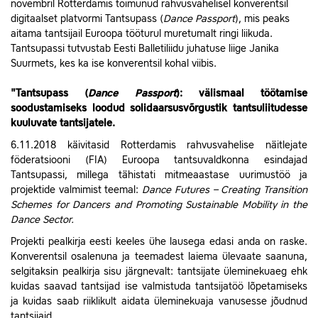
novembril Rotterdamis toimunud rahvusvahelisel konverentsil
digitaalset platvormi Tantsupass (
Dance Passport
), mis peaks
aitama tantsijail Euroopa tööturul muretumalt ringi liikuda.
Tantsupassi tutvustab Eesti Balletiliidu juhatuse liige Janika
Suurmets, kes ka ise konverentsil kohal viibis.
"Tantsupass (
Dance Passport
): välismaal töötamise
soodustamiseks loodud solidaarsusvõrgustik tantsuliitudesse
kuuluvate tantsijatele.
6.11.2018 käivitasid Rotterdamis rahvusvahelise näitlejate
föderatsiooni (FIA) Euroopa tantsuvaldkonna esindajad
Tantsupassi, millega tähistati mitmeaastase uurimustöö ja
projektide valmimist teemal:
Dance
Futures – Creating Transition
Schemes for Dancers and Promoting Sustainable Mobility in the
Dance Sector.
Projekti pealkirja eesti keeles ühe lausega edasi anda on raske.
Konverentsil osalenuna ja teemadest laiema ülevaate saanuna,
selgitaksin pealkirja sisu järgnevalt: tantsijate üleminekuaeg ehk
kuidas saavad tantsijad ise valmistuda tantsijatöö lõpetamiseks
ja kuidas saab riiklikult aidata üleminekuaja vanusesse jõudnud
tantsijaid.