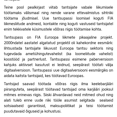
Teine pool pealkirjast viitab tantsijate vabale liikumisele
töötamaks välismaal ning nende varane ettevalmistus sihtriiki
töötama jõudmisel. Uue tantsupassi loomisel koguti FIA
liikmesliitude andmeid, kontakte ning koguti vastuseid tantsijatel
enim tekkivatele küsimustele võõras riigis töötamise kohta.
Tantsupass on FIA Euroopa liikmete pikaajaline projekt.
2000ndatel aastatel algatatud projektil oli kahekordne eesmärk:
lihtsustada tantsijate liikuvust Euroopa tantsu sektoris ning
tugevdada ametiühingutevahelist (ka loomeliitude vahelist)
koostööd ja partnerlust. Tantsupassi esimene paberversioon
kahjuks aktiivset kasutust ei leidnud, seepärast töötati välja
digitaalversioon. Tantsupassi uue digitaalversiooni eesmärgiks on
aidata kaitsta tantsijaid, kes töötavad Euroopas.
Tantsijad saavad töötada võõras riigis ilma keelebarjääri
piiranguteta, seepärast töötavad tantsijad oma karjääri jooksul
mitmes erinevas riigis. Siiski ähvardavad neid mitmed ohud ning
alati tuleb enne uude riiki tööle asumist selgitada sealseid
sotsiaalseid garantiisid, maksupoliitikat ja teisi töötamist
puudutavaid õiguseid ja kohustusi.