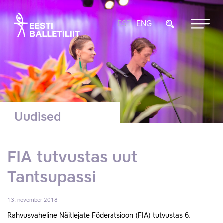
EST
ENG
Uudised
FIA tutvustas uut
Tantsupassi
13. november 2018
Rahvusvaheline Näitlejate Föderatsioon (FIA) tutvustas 6.