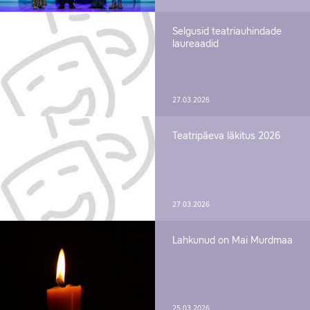
Selgusid teatriauhindade
laureaadid
27.03.2026
Teatripäeva läkitus 2026
27.03.2026
Lahkunud on Mai Murdmaa
25.03.2026