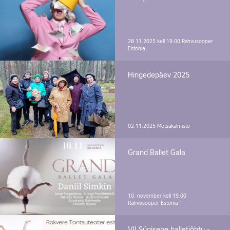
28.11.2025 kell 19.00
Rahvusooper
Estonia
Hingedepäev 2025
02.11.2025
Metsakalmistu
Grand Ballet Gala
10. november kell 19.00
Rahvusooper Estonia