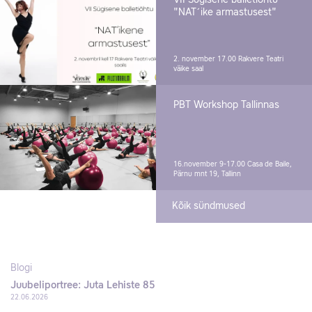
VII Sügisene balletiõhtu -
"NAT´ike armastusest"
2. november 17.00
Rakvere Teatri
väike saal
PBT Workshop Tallinnas
16.november 9-17.00
Casa de Baile,
Pärnu mnt 19, Tallinn
Kõik sündmused
Blogi
Juubeliportree: Juta Lehiste 85
22.06.2026