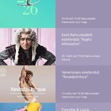
29.04 kell 19.00
Rahvusteater
Vanemuine suur maja
Eesti Rahvusballetil
esietendub "Asjatu
ettevaatus"
26. märts kell 19.00
Rahvusooper
Estonia
Vanemuises esietendub
"Kevadpühitsus"
14.märts kell 19.00
Rahvusteater
Vanemuine suur maja
Forsythe & Looris