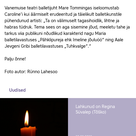
Vanemuise teatri balletijuht Mare Tommingas iseloomustab
Caroline'i kui äärmiselt erudeeritud ja täielikult balletikunstile
pühendunud artisti: „Ta on välimuselt tagasihoidlik, lihtne ja
habras tüdruk. Tema sees on aga sisemine jõud, meeletu tahe ja
tarkus viia publikuni nõudlikud karakterid nagu Maria
balletilavastuses „Pähklipureja ehk Imeline jõuluöö“ ning Aale
Jevgeni Gribi balletilavastuses „Tuhkvalge“.“
Palju õnne!
Foto autor: Rünno Lahesoo
Uudised
Lahkunud on Regina
Süvalep (Tõško)