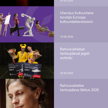
20.06.2026
Ühendus Kultuuritahe
tervitab Euroopa
kultuurideklaratsiooni
19.06.2026
Rahvusvahelisel
tantsupäeval jagati
auhindu
30.04.2026
Rahvusvahelise
tantuspäeva läkitus 2026