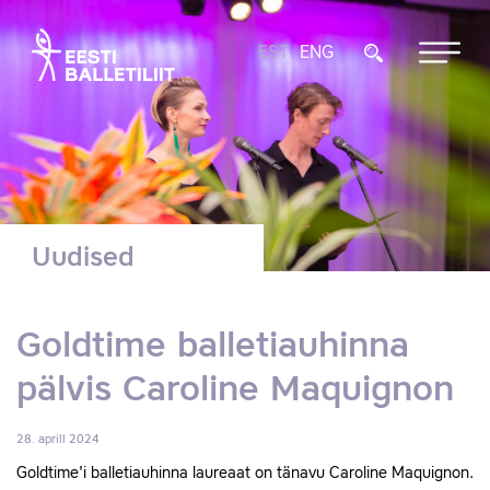
EST
ENG
Uudised
Goldtime balletiauhinna
pälvis Caroline Maquignon
28. aprill 2024
Goldtime'i balletiauhinna laureaat on tänavu Caroline Maquignon.