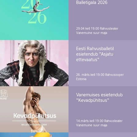
Balletigala 2026
29.04 kell 19.00
Rahvusteater
Vanemuine suur maja
Eesti Rahvusballetil
esietendub "Asjatu
ettevaatus"
26. märts kell 19.00
Rahvusooper
Estonia
Vanemuises esietendub
"Kevadpühitsus"
14.märts kell 19.00
Rahvusteater
Vanemuine suur maja