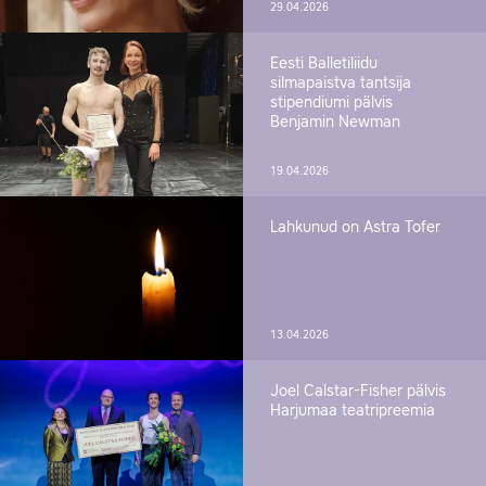
29.04.2026
Eesti Balletiliidu
silmapaistva tantsija
stipendiumi pälvis
Benjamin Newman
19.04.2026
Lahkunud on Astra Tofer
13.04.2026
Joel Calstar-Fisher pälvis
Harjumaa teatripreemia