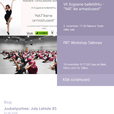
VII Sügisene balletiõhtu -
"NAT´ike armastusest"
2. november 17.00
Rakvere Teatri
väike saal
PBT Workshop Tallinnas
16.november 9-17.00
Casa de Baile,
Pärnu mnt 19, Tallinn
Kõik sündmused
Blogi
Juubeliportree: Juta Lehiste 85
22.06.2026