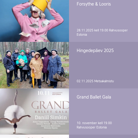
Forsythe & Looris
28.11.2025 kell 19.00
Rahvusooper
Estonia
Hingedepäev 2025
02.11.2025
Metsakalmistu
Grand Ballet Gala
10. november kell 19.00
Rahvusooper Estonia