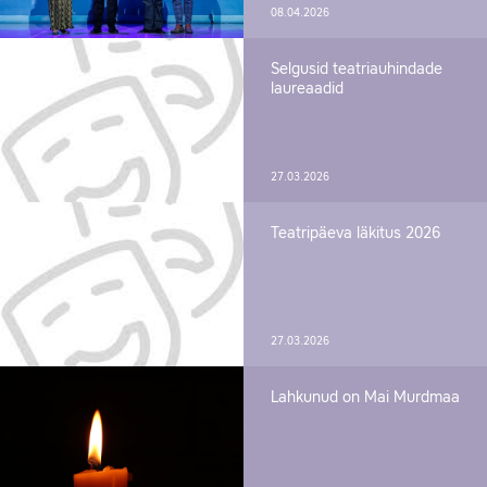
08.04.2026
Selgusid teatriauhindade
laureaadid
27.03.2026
Teatripäeva läkitus 2026
27.03.2026
Lahkunud on Mai Murdmaa