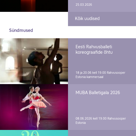
25.03.2026
Kõik uudised
Sündmused
Eesti Rahvusballeti
koreograafide õhtu
18 ja 20.06 kell 19.00
Rahvusooper
Estonia kammersaal
MUBA Balletigala 2026
08.06.2026 kell 19.00
Rahvusooper
Estonia