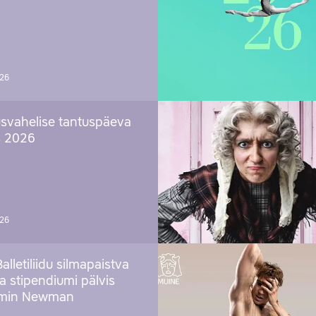
026
svahelise tantuspäeva
s 2026
026
Balletiliidu silmapaistva
ja stipendiumi pälvis
amin Newman