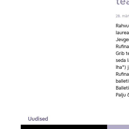
te
28. mär
Rahvus
laurea
Jevgen
Rufina
Grib t
seda l
Iha") 
Rufina
ballet
Ballet
Palju 
Uudised