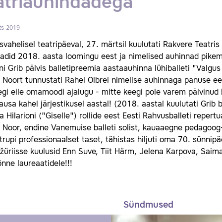
atriauhindadega
ts 2019
vahelisel teatripäeval, 27. märtsil kuulutati Rakvere Teatris
adid 2018. aasta loomingu eest ja nimelised auhinnad pikem
i Grib pälvis balletipreemia aastaauhinna lühiballeti "Valgus
 Noort tunnustati Rahel Olbrei nimelise auhinnaga panuse ee
egi eile omamoodi ajalugu - mitte keegi pole varem pälvinud b
ausa kahel järjestikusel aastal! (2018. aastal kuulutati Gri
ja Hilarioni ("Giselle") rollide eest Eesti Rahvusballeti repertu
 Noor, endine Vanemuise balleti solist, kauaaegne pedagoog-
itrupi professionaalset taset, tähistas hiljuti oma 70. sünnip
ižüriisse kuulusid Enn Suve, Tiit Härm, Jelena Karpova, Saim
õnne laureaatidele!!!
Sündmused