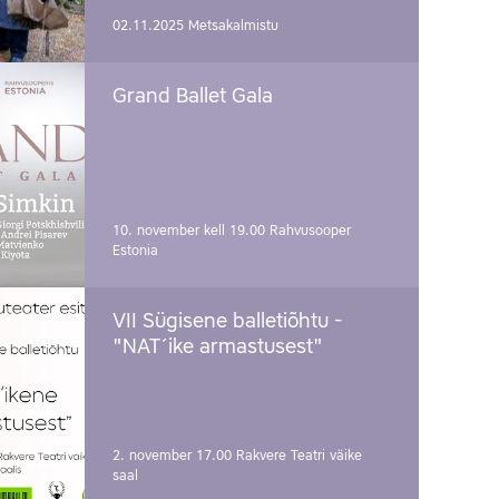
02.11.2025
Metsakalmistu
Grand Ballet Gala
10. november kell 19.00
Rahvusooper
Estonia
VII Sügisene balletiõhtu -
"NAT´ike armastusest"
2. november 17.00
Rakvere Teatri väike
saal