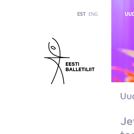
EST
ENG
UUD
Uu
Je