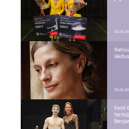
30.04.2
Rahvu
läkitu
29.04.2
Eesti 
tantsi
Benj