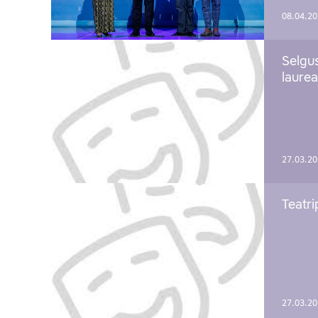
08.04.2
Selgu
laure
27.03.2
Teatri
27.03.2