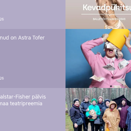
026
nud on Astra Tofer
026
alstar-Fisher pälvis
maa teatripreemia