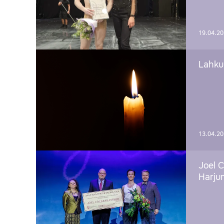
19.04.2
Lahku
13.04.2
Joel C
Harju