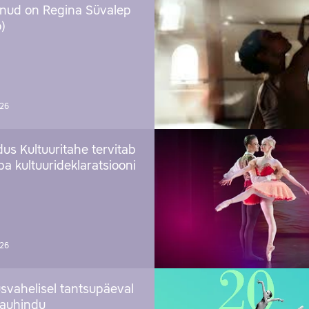
nud on Regina Süvalep
)
026
us Kultuuritahe tervitab
a kultuurideklaratsiooni
026
svahelisel tantsupäeval
 auhindu