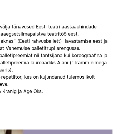
 välja tänavused Eesti teatri aastaauhindade
aaegsetsilmapaistva teatritöö eest.
 aknas" (Eesti rahvusballett) lavastamise eest ja
st Vanemuise balletitrupi arengusse.
alletipreemiat nii tantsijana kui koreograafina ja
b balletipreemia laureaadiks Alani ("Tramm nimega
aaris).
repetiitor, kes on kujundanud tulemuslikult
äeva.
a Kranig ja Age Oks.