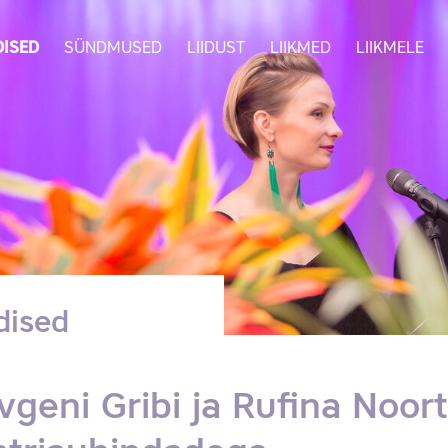
ISED
SÜNDMUSED
LIIDUST
LIIKMED
LIIKMELE
dised
vgeni Gribi ja Rufina Noor