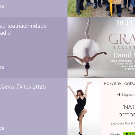
026
sid teatriauhindade
aadid
026
päeva läkitus 2026
026