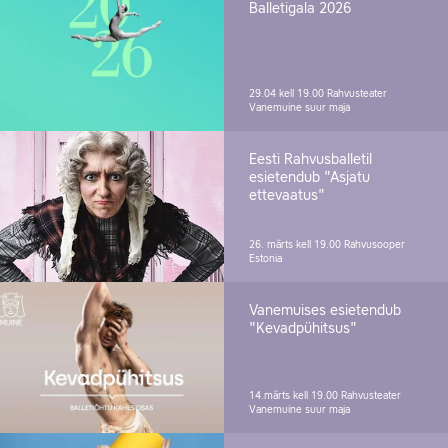
Balletigala 2026
29.04 kell 19.00
Rahvusteater
Vanemuine suur maja
Eesti Rahvusballetil
esietendub "Asjatu
ettevaatus"
26. märts kell 19.00
Rahvusooper
Estonia
Vanemuises esietendub
"Kevadpühitsus"
14.märts kell 19.00
Rahvusteater
Vanemuine suur maja