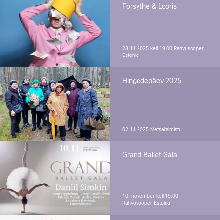
Forsythe & Looris
28.11.2025 kell 19.00
Rahvusooper
Estonia
Hingedepäev 2025
02.11.2025
Metsakalmistu
Grand Ballet Gala
10. november kell 19.00
Rahvusooper Estonia