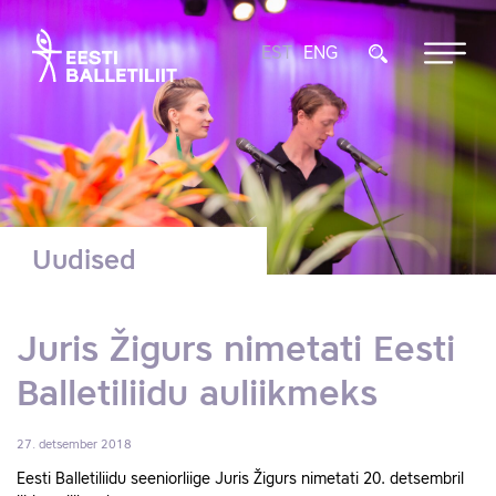
EST
ENG
Uudised
Juris Žigurs nimetati Eesti
Balletiliidu auliikmeks
27. detsember 2018
Eesti Balletiliidu seeniorliige Juris Žigurs nimetati 20. detsembril