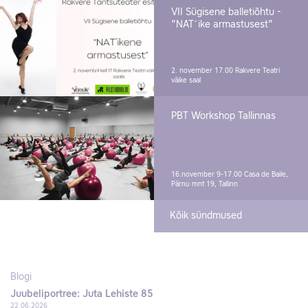
VII Sügisene balletiõhtu -
"NAT´ike armastusest"
2. november 17.00
Rakvere Teatri
väike saal
PBT Workshop Tallinnas
16.november 9-17.00
Casa de Baile,
Pärnu mnt 19, Tallinn
Kõik sündmused
Blogi
Juubeliportree: Juta Lehiste 85
22.06.2026