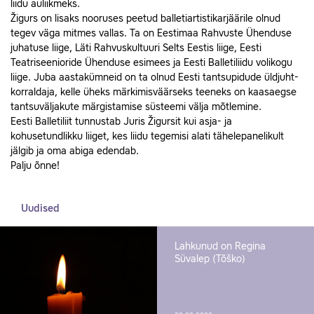
liidu auliikmeks.
Žigurs on lisaks nooruses peetud balletiartistikarjäärile olnud
tegev väga mitmes vallas. Ta on Eestimaa Rahvuste Ühenduse
juhatuse liige, Läti Rahvuskultuuri Selts Eestis liige, Eesti
Teatriseenioride Ühenduse esimees ja Eesti Balletiliidu volikogu
liige. Juba aastakümneid on ta olnud Eesti tantsupidude üldjuht-
korraldaja, kelle üheks märkimisväärseks teeneks on kaasaegse
tantsuväljakute märgistamise süsteemi välja mõtlemine.
Eesti Balletiliit tunnustab Juris Žigursit kui asja- ja
kohusetundlikku liiget, kes liidu tegemisi alati tähelepanelikult
jälgib ja oma abiga edendab.
Palju õnne!
Uudised
Lahkunud on Regina
Süvalep (Tõško)