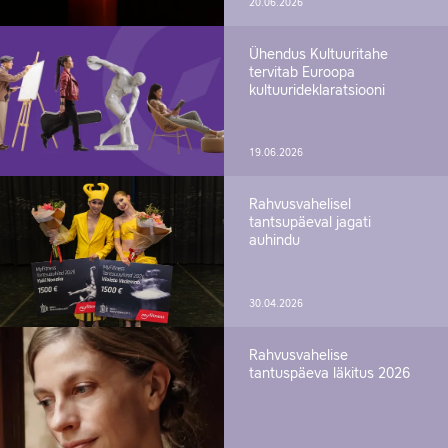
20.06.2026
Ühendus Kultuuritahe
tervitab Euroopa
kultuurideklaratsiooni
19.06.2026
Rahvusvahelisel
tantsupäeval jagati
auhindu
30.04.2026
Rahvusvahelise
tantuspäeva läkitus 2026