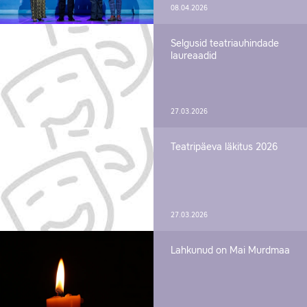
08.04.2026
Selgusid teatriauhindade
laureaadid
27.03.2026
Teatripäeva läkitus 2026
27.03.2026
Lahkunud on Mai Murdmaa