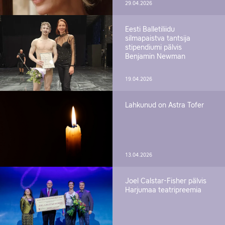
29.04.2026
Eesti Balletiliidu
silmapaistva tantsija
stipendiumi pälvis
Benjamin Newman
19.04.2026
Lahkunud on Astra Tofer
13.04.2026
Joel Calstar-Fisher pälvis
Harjumaa teatripreemia