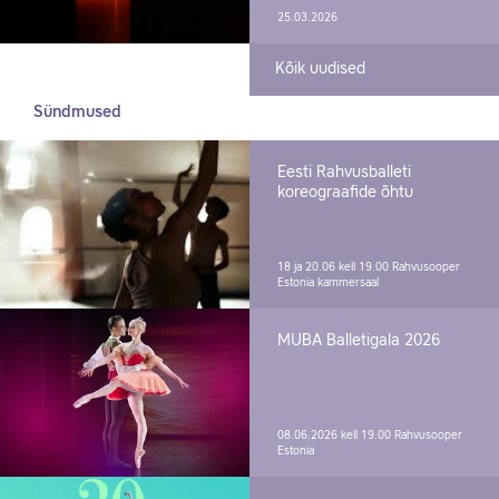
25.03.2026
Kõik uudised
Sündmused
Eesti Rahvusballeti
koreograafide õhtu
18 ja 20.06 kell 19.00
Rahvusooper
Estonia kammersaal
MUBA Balletigala 2026
08.06.2026 kell 19.00
Rahvusooper
Estonia