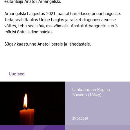
esitantsija Anatoli Arhangelski.
Arhangelski haigestus 2021. aastal haruldasse prioonhaigusse.
Teda raviti Itaalias Udine haiglas ja rasket diagnoosi arvesse
võttes, tehti seal kõik, mis võimalik. Anatoli Arhangelski suri 3.
märtsi õhtul Udine haiglas.
Sügav kaastunne Anatoli perele ja lähedastele.
Uudised
Lahkunud on Regina
Süvalep (Tõško)
20.06.2026