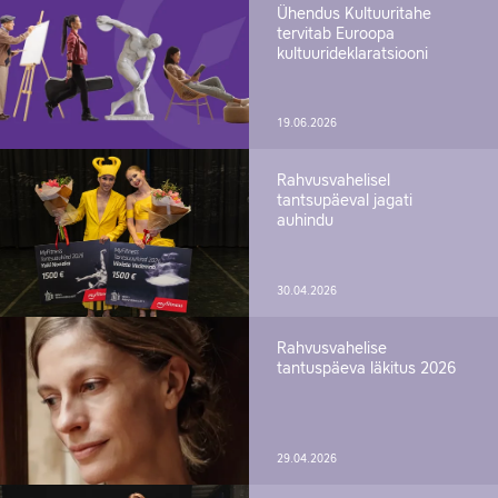
Ühendus Kultuuritahe
tervitab Euroopa
kultuurideklaratsiooni
19.06.2026
Rahvusvahelisel
tantsupäeval jagati
auhindu
30.04.2026
Rahvusvahelise
tantuspäeva läkitus 2026
29.04.2026