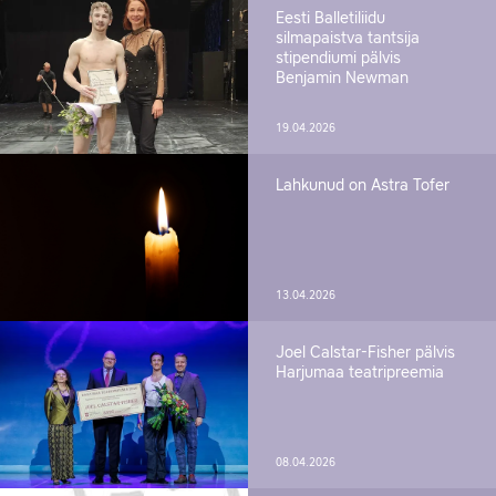
Eesti Balletiliidu
silmapaistva tantsija
stipendiumi pälvis
Benjamin Newman
19.04.2026
Lahkunud on Astra Tofer
13.04.2026
Joel Calstar-Fisher pälvis
Harjumaa teatripreemia
08.04.2026