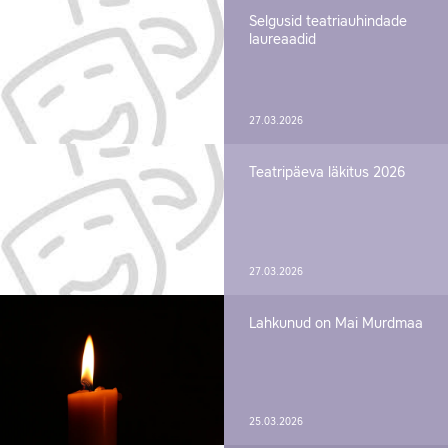
Selgusid teatriauhindade
laureaadid
27.03.2026
Teatripäeva läkitus 2026
27.03.2026
Lahkunud on Mai Murdmaa
25.03.2026