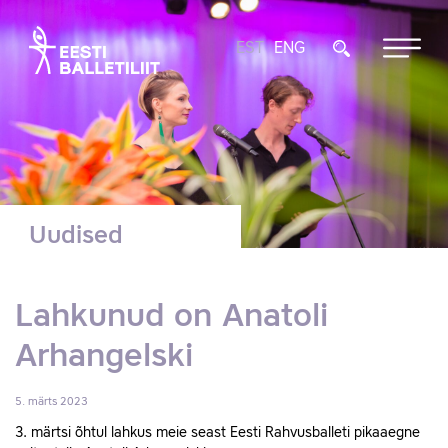
EST
ENG
Uudised
Lahkunud on Anatoli
Arhangelski
5. märts 2023
3. märtsi õhtul lahkus meie seast Eesti Rahvusballeti pikaaegne