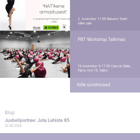
2. november 17.00
Rakvere Teatri
väike saal
PBT Workshop Tallinnas
16.november 9-17.00
Casa de Baile,
Pärnu mnt 19, Tallinn
Kõik sündmused
Blogi
Juubeliportree: Juta Lehiste 85
22.06.2026