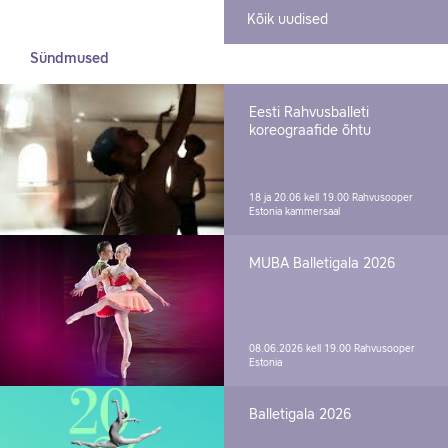
Kõik uudised
Sündmused
Eesti Rahvusballeti
koreograafide õhtu
18 ja 20.06 kell 19.00
Rahvusooper
Estonia kammersaal
MUBA Balletigala 2026
08.06.2026 kell 19.00
Rahvusooper
Estonia
Balletigala 2026