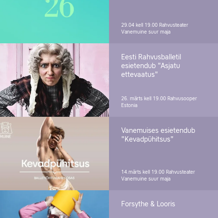
29.04 kell 19.00
Rahvusteater
Vanemuine suur maja
Eesti Rahvusballetil
esietendub "Asjatu
ettevaatus"
26. märts kell 19.00
Rahvusooper
Estonia
Vanemuises esietendub
"Kevadpühitsus"
14.märts kell 19.00
Rahvusteater
Vanemuine suur maja
Forsythe & Looris