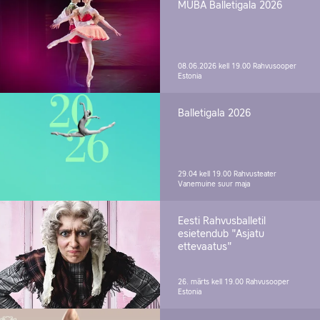
MUBA Balletigala 2026
08.06.2026 kell 19.00
Rahvusooper
Estonia
Balletigala 2026
29.04 kell 19.00
Rahvusteater
Vanemuine suur maja
Eesti Rahvusballetil
esietendub "Asjatu
ettevaatus"
26. märts kell 19.00
Rahvusooper
Estonia