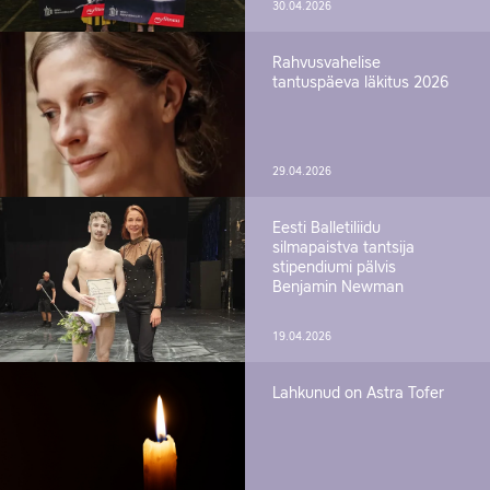
30.04.2026
Rahvusvahelise
tantuspäeva läkitus 2026
29.04.2026
Eesti Balletiliidu
silmapaistva tantsija
stipendiumi pälvis
Benjamin Newman
19.04.2026
Lahkunud on Astra Tofer