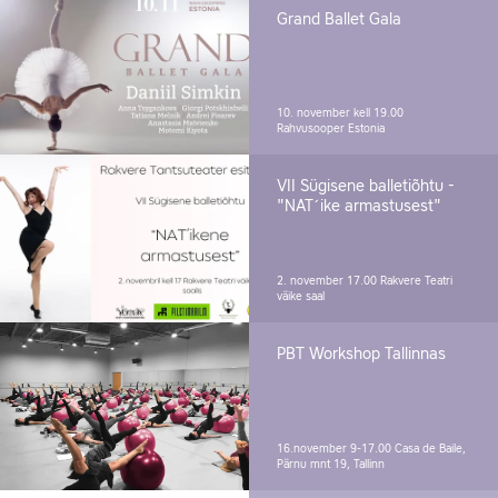
Grand Ballet Gala
10. november kell 19.00
Rahvusooper Estonia
VII Sügisene balletiõhtu -
"NAT´ike armastusest"
2. november 17.00
Rakvere Teatri
väike saal
PBT Workshop Tallinnas
16.november 9-17.00
Casa de Baile,
Pärnu mnt 19, Tallinn