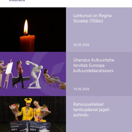
Lahkunud on Regina
Süvalep (Tõško)
20.06.2026
Ühendus Kultuuritahe
tervitab Euroopa
kultuurideklaratsiooni
19.06.2026
Rahvusvahelisel
tantsupäeval jagati
auhindu