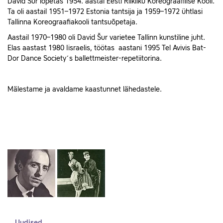
David Šur lõpetas 1954. aastal Eesti Riikliku Koreograafilise Kooli.
Ta oli aastail 1951–1972 Estonia tantsija ja 1959–1972 ühtlasi
Tallinna Koreograafiakooli tantsuõpetaja.
Aastail 1970–1980 oli David Šur varietee Tallinn kunstiline juht.
Elas aastast 1980 Iisraelis, töötas aastani 1995 Tel Avivis Bat-
Dor Dance Society´s ballettmeister-repetiitorina.
Mälestame ja avaldame kaastunnet lähedastele.
Uudised