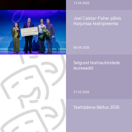
13.04.2026
Joel Calstar-Fisher pälvis
Harjumaa teatripreemia
08.04.2026
Selgusid teatriauhindade
laureaadid
27.03.2026
Teatripäeva läkitus 2026