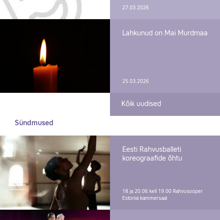
27.03.2026
Lahkunud on Mai Murdmaa
25.03.2026
Kõik uudised
Sündmused
Eesti Rahvusballeti
koreograafide õhtu
18 ja 20.06 kell 19.00
Rahvusooper
Estonia kammersaal