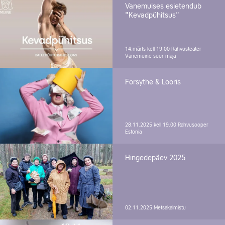
Vanemuises esietendub
"Kevadpühitsus"
14.märts kell 19.00
Rahvusteater
Vanemuine suur maja
Forsythe & Looris
28.11.2025 kell 19.00
Rahvusooper
Estonia
Hingedepäev 2025
02.11.2025
Metsakalmistu