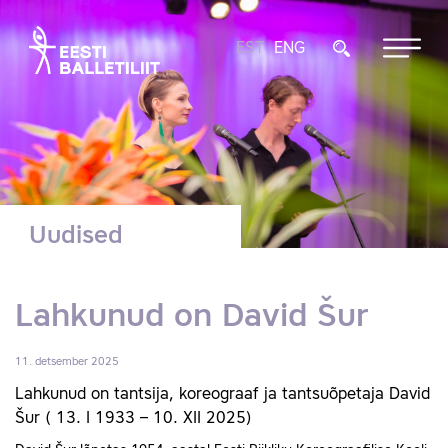
EST
ENG
Uudised
Lahkunud on David Šur
11. detsember 2025
Lahkunud on tantsija, koreograaf ja tantsuõpetaja David
Šur ( 13. I 1933 – 10. XII 2025)