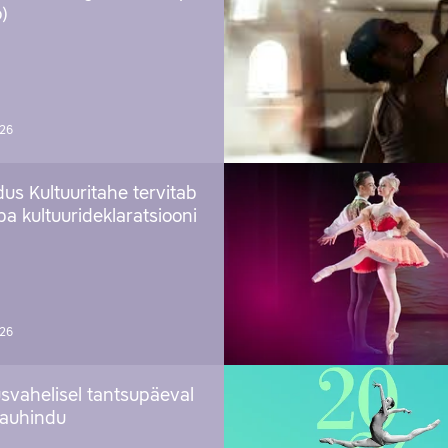
)
026
us Kultuuritahe tervitab
a kultuurideklaratsiooni
026
svahelisel tantsupäeval
 auhindu