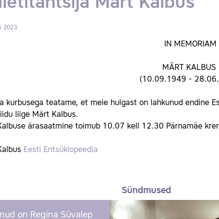
lletitantsija Märt Kalbus
ni 2023
IN MEMORIAM
MÄRT KALBUS
(10.09.1949 - 28.06
 kurbusega teatame, et meie hulgast on lahkunud endine Estoni
liidu liige Märt Kalbus.
Kalbuse ärasaatmine toimub 10.07 kell 12.30 Pärnamäe kre
Kalbus
Eesti Entsüklopeedia
Sündmused
nud on Regina Süvalep