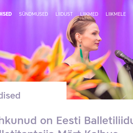
ISED
SÜNDMUSED
LIIDUST
LIIKMED
LIIKMELE
dised
hkunud on Eesti Balletiliidu