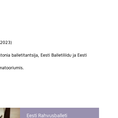
.2023)
a balletitantsija, Eesti Balletiliidu ja Eesti
matooriumis.
Eesti Rahvusballeti