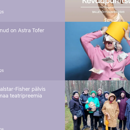
026
nud on Astra Tofer
026
alstar-Fisher pälvis
maa teatripreemia
026