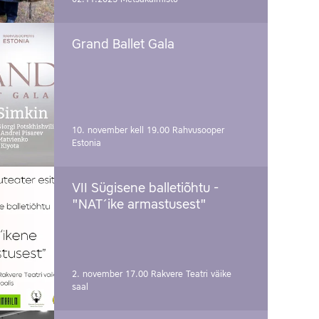
Grand Ballet Gala
10. november kell 19.00
Rahvusooper
Estonia
VII Sügisene balletiõhtu -
"NAT´ike armastusest"
2. november 17.00
Rakvere Teatri väike
saal