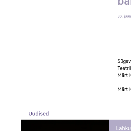
ba
30. juu
Sügava
Teatri
Märt 
Märt 
Uudised
Lahku