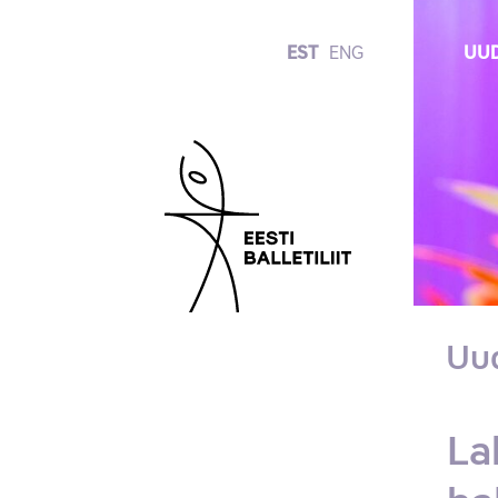
EST
ENG
UUD
Uu
La