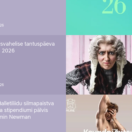
026
svahelise tantuspäeva
s 2026
026
Balletiliidu silmapaistva
ja stipendiumi pälvis
amin Newman