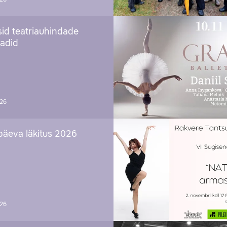
sid teatriauhindade
aadid
026
päeva läkitus 2026
026