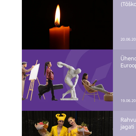
(Tõško
20.06.2
Ühend
Euroop
19.06.2
Rahvu
jagati