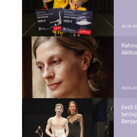
30.04.2
Rahvu
läkitu
29.04.2
Eesti 
tantsi
Benj