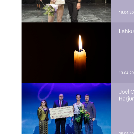
19.04.2
Lahku
13.04.2
Joel C
Harju
08.04.2