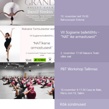
10. november kell 19.00
Rahvusooper Estonia
VII Sügisene balletiõhtu -
"NAT´ike armastusest"
2. november 17.00
Rakvere Teatri
väike saal
PBT Workshop Tallinnas
16.november 9-17.00
Casa de Baile,
Pärnu mnt 19, Tallinn
Kõik sündmused