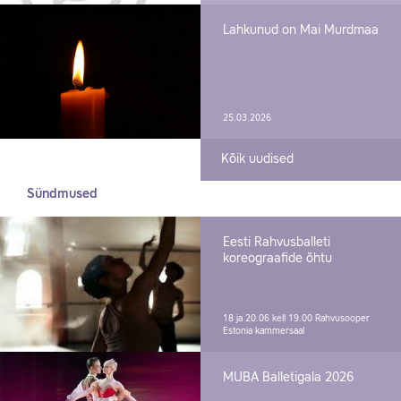
Lahkunud on Mai Murdmaa
25.03.2026
Kõik uudised
Sündmused
Eesti Rahvusballeti
koreograafide õhtu
18 ja 20.06 kell 19.00
Rahvusooper
Estonia kammersaal
MUBA Balletigala 2026