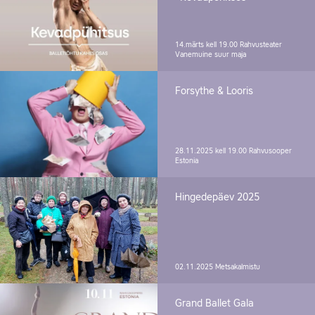
14.märts kell 19.00
Rahvusteater
Vanemuine suur maja
Forsythe & Looris
28.11.2025 kell 19.00
Rahvusooper
Estonia
Hingedepäev 2025
02.11.2025
Metsakalmistu
Grand Ballet Gala