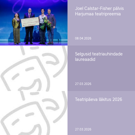
Joel Calstar-Fisher pälvis
Harjumaa teatripreemia
08.04.2026
Selgusid teatriauhindade
laureaadid
27.03.2026
Teatripäeva läkitus 2026
27.03.2026