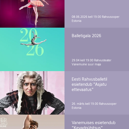
08.06.2026 kell 19.00
Rahvusooper
Estonia
Balletigala 2026
29.04 kell 19.00
Rahvusteater
Vanemuine suur maja
Eesti Rahvusballetil
esietendub "Asjatu
ettevaatus"
26. märts kell 19.00
Rahvusooper
Estonia
Vanemuises esietendub
"Kevadpühitsus"