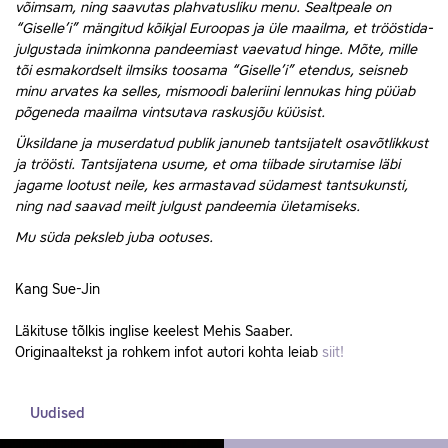
võimsam, ning saavutas plahvatusliku menu. Sealtpeale on
“Giselle’i” mängitud kõikjal Euroopas ja üle maailma, et trööstida-
julgustada inimkonna pandeemiast vaevatud hinge. Mõte, mille
tõi esmakordselt ilmsiks toosama “Giselle’i” etendus, seisneb
minu arvates ka selles, mismoodi baleriini lennukas hing püüab
põgeneda maailma vintsutava raskusjõu küüsist.
Üksildane ja muserdatud publik januneb tantsijatelt osavõtlikkust
ja tröösti. Tantsijatena usume, et oma tiibade sirutamise läbi
jagame lootust neile, kes armastavad südamest tantsukunsti,
ning nad saavad meilt julgust pandeemia ületamiseks.
Mu süda peksleb juba ootuses.
Kang Sue-Jin
Läkituse tõlkis inglise keelest Mehis Saaber.
Originaaltekst ja rohkem infot autori kohta leiab
siit!
Uudised