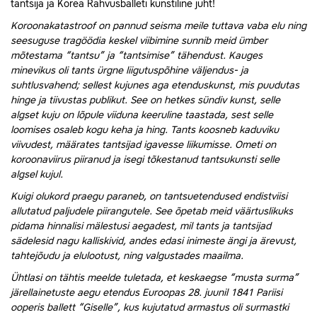
tantsija ja Korea Rahvusballeti kunstiline juht!
Koroonakatastroof on pannud seisma meile tuttava vaba elu ning
seesuguse tragöödia keskel viibimine sunnib meid ümber
mõtestama “tantsu” ja “tantsimise” tähendust. Kauges
minevikus oli tants ürgne liigutuspõhine väljendus- ja
suhtlusvahend; sellest kujunes aga etenduskunst, mis puudutas
hinge ja tiivustas publikut. See on hetkes sündiv kunst, selle
algset kuju on lõpule viiduna keeruline taastada, sest selle
loomises osaleb kogu keha ja hing. Tants koosneb kaduviku
viivudest, määrates tantsijad igavesse liikumisse. Ometi on
koroonaviirus piiranud ja isegi tõkestanud tantsukunsti selle
algsel kujul.
Kuigi olukord praegu paraneb, on tantsuetendused endistviisi
allutatud paljudele piirangutele. See õpetab meid väärtuslikuks
pidama hinnalisi mälestusi aegadest, mil tants ja tantsijad
sädelesid nagu kalliskivid, andes edasi inimeste ängi ja ärevust,
tahtejõudu ja elulootust, ning valgustades maailma.
Ühtlasi on tähtis meelde tuletada, et keskaegse “musta surma”
järellainetuste aegu etendus Euroopas 28. juunil 1841 Pariisi
ooperis ballett “Giselle”, kus kujutatud armastus oli surmastki