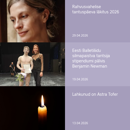
Rahvusvahelise
tantuspäeva läkitus 2026
29.04.2026
Eesti Balletiliidu
silmapaistva tantsija
stipendiumi pälvis
Benjamin Newman
19.04.2026
Lahkunud on Astra Tofer
13.04.2026