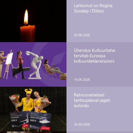
Lahkunud on Regina
Süvalep (Tõško)
20.06.2026
Ühendus Kultuuritahe
tervitab Euroopa
kultuurideklaratsiooni
19.06.2026
Rahvusvahelisel
tantsupäeval jagati
auhindu
30.04.2026