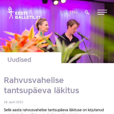
EST
ENG
Uudised
Rahvusvahelise
tantsupäeva läkitus
28. aprill 2022
Selle aasta rahvusvahelise tantsupäeva läkituse on kirjutanud