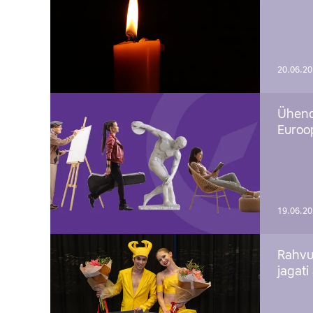
20.06.2
Ühend
Euroop
19.06.2
Rahvu
jagati