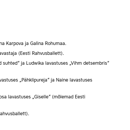
ena Karpova ja Galina Rohumaa.
vastaja (Eesti Rahvusballett).
ud suhted“ ja Ludwika lavastuses „Vihm detsembris“
avastuses „Pähklipureja“ ja Naine lavastuses
osa lavastuses „Giselle“ (mõlemad Eesti
ahvusballett).