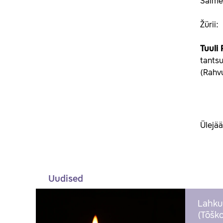
Salme 
Žürii:
Tuuli 
tantsu
(Rahv
Ülejä
Uudised
Lahku
(Tõško