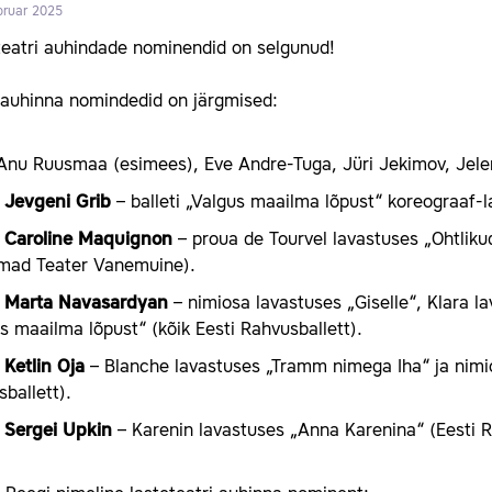
bruar 2025
teatri auhindade nominendid on selgunud!
iauhinna nomindedid on järgmised:
: Anu Ruusmaa (esimees), Eve Andre-Tuga, Jüri Jekimov, Jel
·
Jevgeni Grib
– balleti „Valgus maailma lõpust“ koreograaf-la
·
Caroline Maquignon
– proua de Tourvel lavastuses „Ohtlik
mad Teater Vanemuine).
·
Marta Navasardyan
– nimiosa lavastuses „Giselle“, Klara l
s maailma lõpust“ (kõik Eesti Rahvusballett).
·
Ketlin Oja
– Blanche lavastuses „Tramm nimega Iha“ ja nimi
ballett).
·
Sergei Upkin
– Karenin lavastuses „Anna Karenina“ (Eesti R