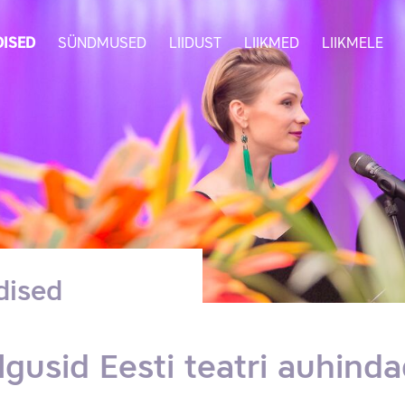
ISED
SÜNDMUSED
LIIDUST
LIIKMED
LIIKMELE
dised
lgusid Eesti teatri auhin