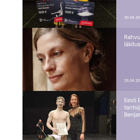
30.04.2
Rahvu
läkitu
29.04.2
Eesti 
tantsi
Benj