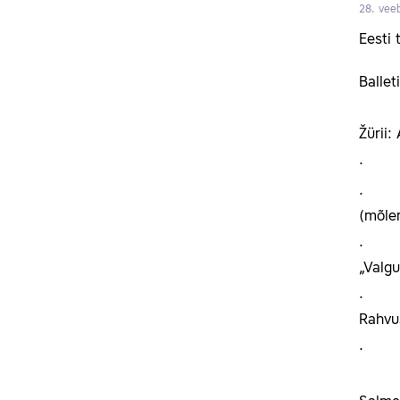
28. vee
Eesti 
Ballet
Žürii
(mõle
„Valgu
Rahvus