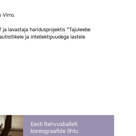
u Virro.
 ja lavastaja haridusprojektis "Tajuleebe
tistlikele ja intellektipuudega lastele
Eesti Rahvusballeti
koreograafide õhtu