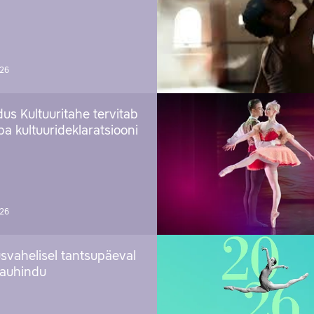
026
us Kultuuritahe tervitab
a kultuurideklaratsiooni
026
svahelisel tantsupäeval
 auhindu