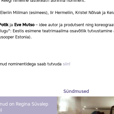
Reegi nimeline lasteteatri auhinna nominent:
 Eleriin Miilman (esimees), Iir Hermeliin, Kristel Nõlvak ja Kei
Potik
ja
Eve Mutso
– idee autor ja produtsent ning koreograaf
lugu": Eestis esimene teatrimaailma osavõtlik tutvustamine au
usooper Estonia).
änud nominentidega saab tutvuda
siin!
Sündmused
nud on Regina Süvalep
)