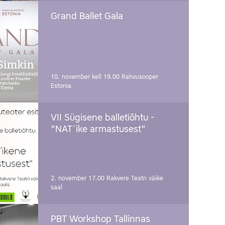
Grand Ballet Gala
10. november kell 19.00
Rahvusooper
Estonia
VII Sügisene balletiõhtu -
"NAT´ike armastusest"
2. november 17.00
Rakvere Teatri väike
saal
PBT Workshop Tallinnas