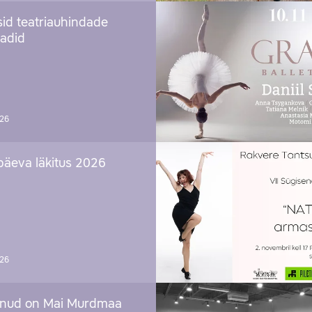
sid teatriauhindade
aadid
026
päeva läkitus 2026
026
nud on Mai Murdmaa