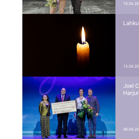
19.04.2
Lahku
13.04.2
Joel C
Harju
08.04.2