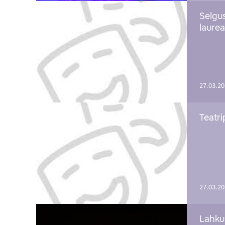
Selgu
laure
27.03.2
Teatri
27.03.2
Lahku