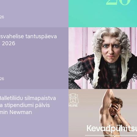
026
svahelise tantuspäeva
s 2026
026
Balletiliidu silmapaistva
ja stipendiumi pälvis
amin Newman