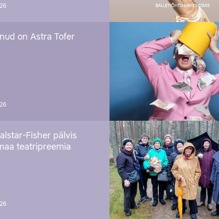
026
nud on Astra Tofer
026
alstar-Fisher pälvis
maa teatripreemia
026