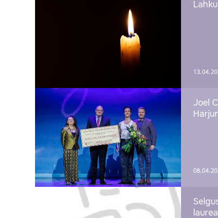
Lahku
13.04.2
Joel C
Harju
08.04.2
Selgu
laure