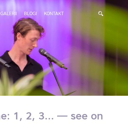
GALERII
BLOGI
KONTAKT
ne: 1, 2, 3… — see on