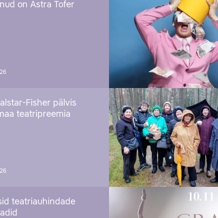
nud on Astra Tofer
026
alstar-Fisher pälvis
maa teatripreemia
026
sid teatriauhindade
aadid