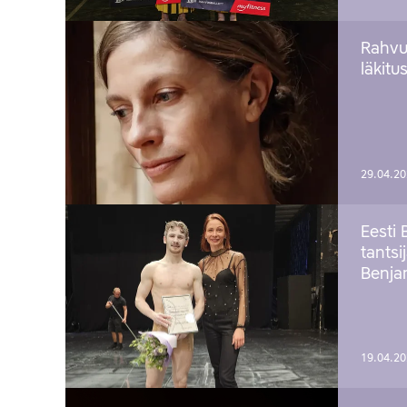
Rahvu
läkitu
29.04.2
Eesti 
tantsi
Benj
19.04.2