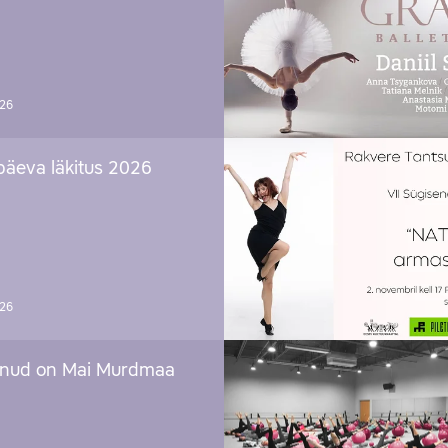
026
päeva läkitus 2026
026
nud on Mai Murdmaa