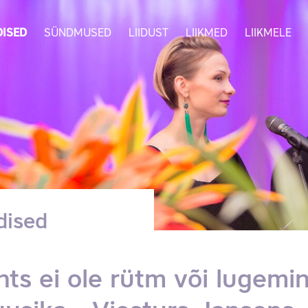
ISED
SÜNDMUSED
LIIDUST
LIIKMED
LIIKMELE
dised
nts ei ole rütm või lugemi