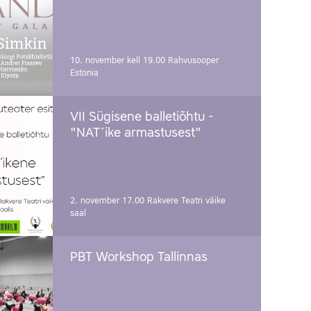
10. november kell 19.00
Rahvusooper
Estonia
VII Sügisene balletiõhtu -
"NAT´ike armastusest"
2. november 17.00
Rakvere Teatri väike
saal
PBT Workshop Tallinnas