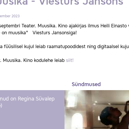
usika - Viesturs Jansons
tember 2023
eptembri Teater. Muusika. Kino ajakirjas ilmus Heili Einasto
 on muusika" Viesturs Jansonsiga!
ja füüsilisel kujul leiab raamatupoodidest ning digitaalsel ku
. Muusika. Kino kodulehe leiab
siit!
Sündmused
nud on Regina Süvalep
)