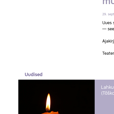
mu
29. sep
Uues s
— see
Ajakir
Teater
Uudised
Lahku
(Tõško