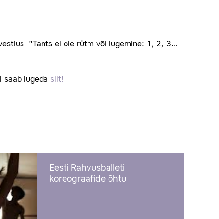
 vestlus "Tants ei ole rütm või lugemine: 1, 2, 3…
jul saab lugeda
siit!
Eesti Rahvusballeti
koreograafide õhtu