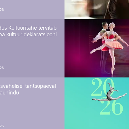
026
us Kultuuritahe tervitab
a kultuurideklaratsiooni
026
svahelisel tantsupäeval
 auhindu
026