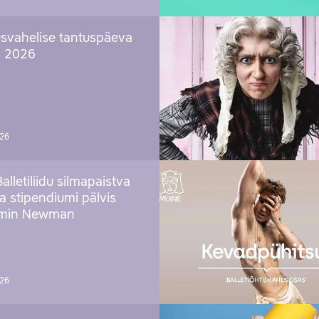
svahelise tantuspäeva
s 2026
026
Balletiliidu silmapaistva
ja stipendiumi pälvis
amin Newman
026