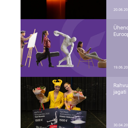
20.06.2
Ühend
Euroop
19.06.2
Rahvu
jagati
30.04.2