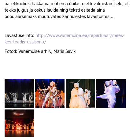
balletikoolidki hakkama mõtlema õpilaste ettevalmistamisele, et
tekiks julgus ja oskus laulda ning teksti esitada aina
populaarsemaks muutuvates žanriülestes lavastustes…
Lavastuse info:
http://www.vanemuine.ee/repertuaar/mees-
kes-teadis-ussisonu/
Fotod: Vanemuise arhiiv, Maris Savik