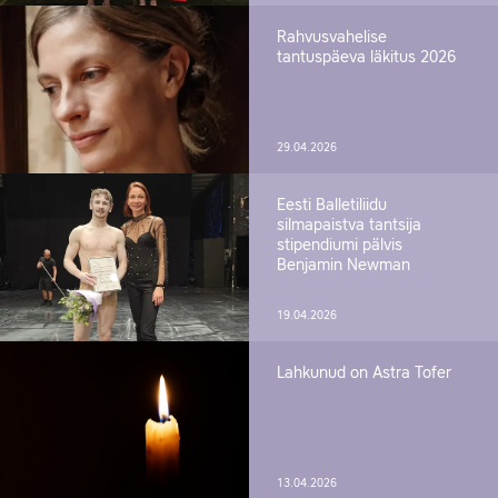
Rahvusvahelise
tantuspäeva läkitus 2026
29.04.2026
Eesti Balletiliidu
silmapaistva tantsija
stipendiumi pälvis
Benjamin Newman
19.04.2026
Lahkunud on Astra Tofer
13.04.2026