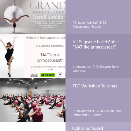
10. november kell 19.00
Rahvusooper Estonia
VII Sügisene balletiõhtu -
"NAT´ike armastusest"
2. november 17.00
Rakvere Teatri
väike saal
PBT Workshop Tallinnas
16.november 9-17.00
Casa de Baile,
Pärnu mnt 19, Tallinn
Kõik sündmused