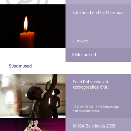
Lahkunud on Mai Murdmaa
25.03.2026
Kõik uudised
Sündmused
Eesti Rahvusballeti
koreograafide õhtu
18 ja 20.06 kell 19.00
Rahvusooper
Estonia kammersaal
MUBA Balletigala 2026