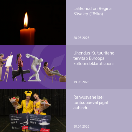
Lahkunud on Regina
Süvalep (Tõško)
20.06.2026
Ühendus Kultuuritahe
tervitab Euroopa
kultuurideklaratsiooni
19.06.2026
Rahvusvahelisel
tantsupäeval jagati
auhindu
30.04.2026