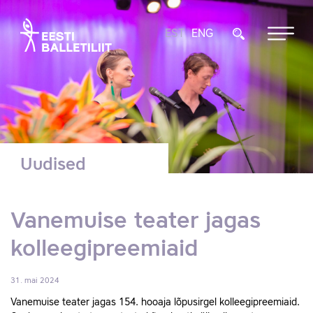
EST
ENG
Uudised
Vanemuise teater jagas
kolleegipreemiaid
31. mai 2024
Vanemuise teater jagas 154. hooaja lõpusirgel kolleegipreemiaid.