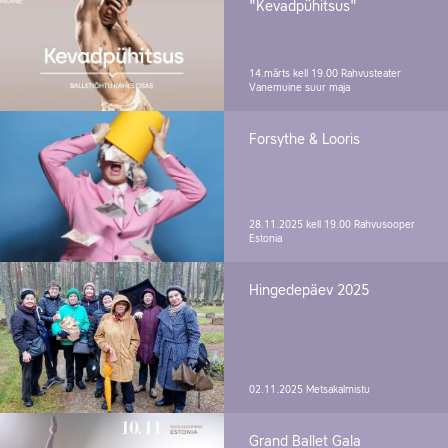
"Kevadpühitsus"
14.märts kell 19.00
Rahvusteater
Vanemuine suur maja
Forsythe & Looris
28.11.2025 kell 19.00
Rahvusooper
Estonia
Hingedepäev 2025
02.11.2025
Metsakalmistu
Grand Ballet Gala