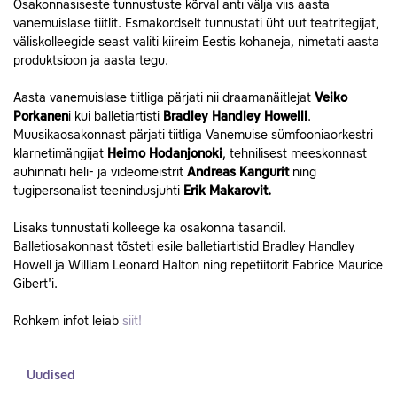
Osakonnasiseste tunnustuste kõrval anti välja viis aasta
vanemuislase tiitlit. Esmakordselt tunnustati üht uut teatritegijat,
väliskolleegide seast valiti kiireim Eestis kohaneja, nimetati aasta
produktsioon ja aasta tegu.
Aasta vanemuislase tiitliga pärjati nii draamanäitlejat
Veiko
Porkanen
i kui balletiartisti
Bradley Handley Howelli
.
Muusikaosakonnast pärjati tiitliga Vanemuise sümfooniaorkestri
klarnetimängijat
Heimo Hodanjonoki
, tehnilisest meeskonnast
auhinnati heli- ja videomeistrit
Andreas Kangurit
ning
tugipersonalist teenindusjuhti
Erik Makarovit.
Lisaks tunnustati kolleege ka osakonna tasandil.
Balletiosakonnast tõsteti esile balletiartistid Bradley Handley
Howell ja William Leonard Halton ning repetiitorit Fabrice Maurice
Gibert'i.
Rohkem infot leiab
siit!
Uudised