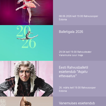
08.06.2026 kell 19.00
Rahvusooper
Estonia
Balletigala 2026
29.04 kell 19.00
Rahvusteater
Vanemuine suur maja
Eesti Rahvusballetil
esietendub "Asjatu
ettevaatus"
26. märts kell 19.00
Rahvusooper
Estonia
Vanemuises esietendub