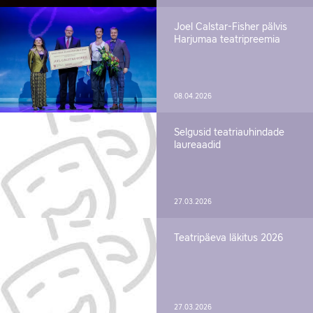
Joel Calstar-Fisher pälvis
Harjumaa teatripreemia
08.04.2026
Selgusid teatriauhindade
laureaadid
27.03.2026
Teatripäeva läkitus 2026
27.03.2026