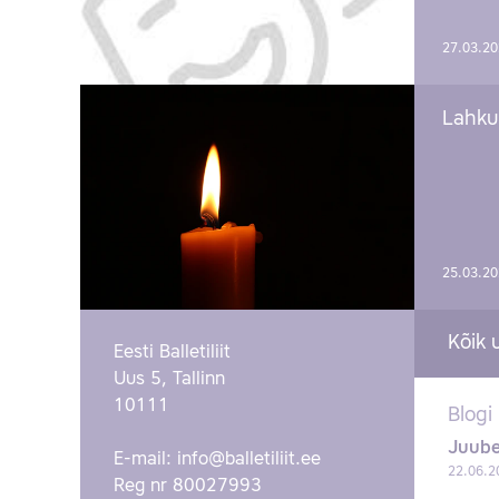
27.03.2
Lahku
25.03.2
Kõik 
Eesti Balletiliit
Uus 5, Tallinn
10111
Blogi
Juube
E-mail:
info@balletiliit.ee
22.06.2
Reg nr 80027993