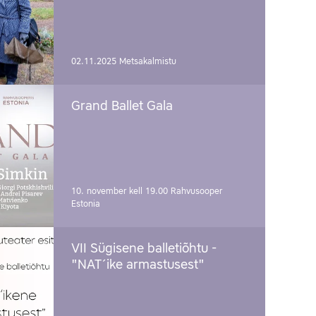
02.11.2025
Metsakalmistu
Grand Ballet Gala
10. november kell 19.00
Rahvusooper
Estonia
VII Sügisene balletiõhtu -
"NAT´ike armastusest"