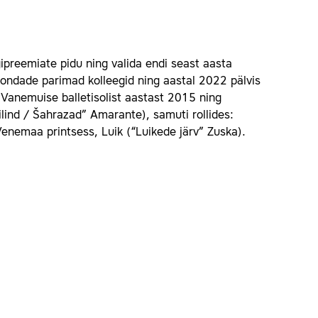
gipreemiate pidu ning valida endi seast aasta
akondade parimad kolleegid ning aastal 2022 pälvis
n Vanemuise balletisolist aastast 2015 ning
ilind / Šahrazad” Amarante), samuti rollides:
enemaa printsess, Luik (“Luikede järv” Zuska).