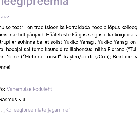
lleegipreemia
 2022
ise teatril on traditsiooniks korraldada hooaja lõpus kollee
islase tiitlipärijaid. Hääletuste käigus selgusid ka kõigi os
itrupi eriauhinna balletisolist Yukiko Yanagi. Yukiko Yanagi o
al hooajal sai tema kauneid rollilahendusi näha Florana (“Tul
a, Naine (“Metamorfoosid” Traylen/Jordan/Grib); Beatrice, V
õnne!
fo:
Vanemuise koduleht
 Rasmus Kull
m:
„Kolleegipreemiate jagamine“