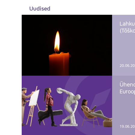
Uudised
Lahku
(Tõško
20.06.2
Ühend
Euroop
19.06.2