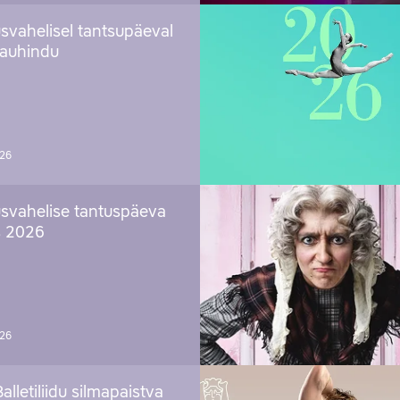
svahelisel tantsupäeval
 auhindu
026
svahelise tantuspäeva
s 2026
026
Balletiliidu silmapaistva