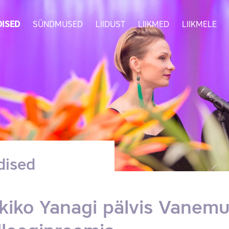
ISED
SÜNDMUSED
LIIDUST
LIIKMED
LIIKMELE
dised
kiko Yanagi pälvis Vanemui