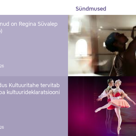
Sündmused
nud on Regina Süvalep
)
026
us Kultuuritahe tervitab
a kultuurideklaratsiooni
026