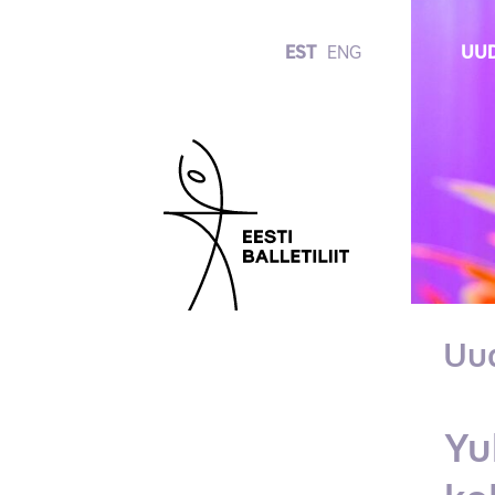
EST
ENG
UUD
Uu
Yu