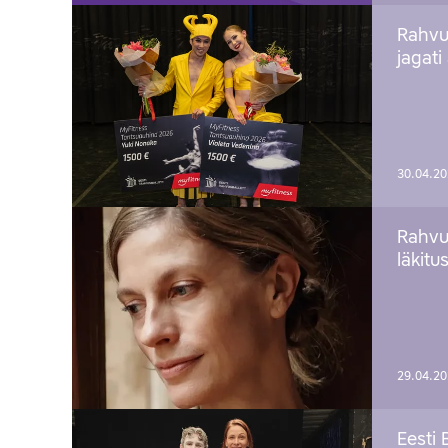
Rahvu
jagati
30.04.2
Rahvu
läkitu
29.04.2
Eesti 