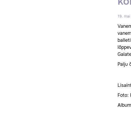
ko
19. mai
Vanemu
vanemu
ballet
lõppev
Galate
Palju 
Lisain
Foto:
Albu