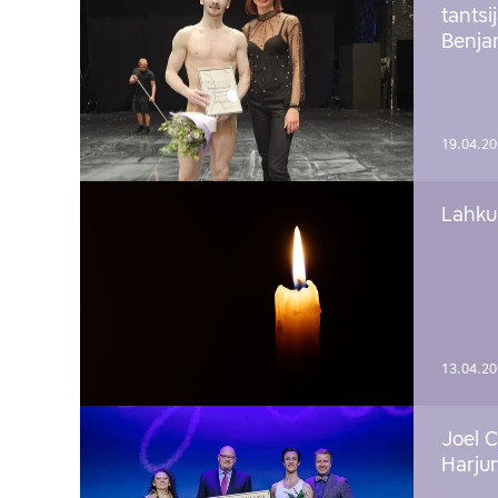
tantsi
Benj
19.04.2
Lahku
13.04.2
Joel C
Harju