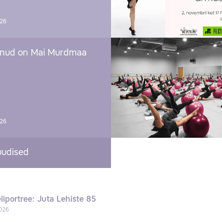
026
nud on Mai Murdmaa
026
uudised
liportree: Juta Lehiste 85
026