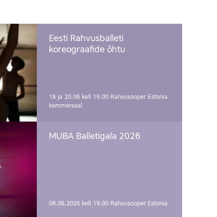
Eesti Rahvusballeti
koreograafide õhtu
18 ja 20.06 kell 19.00
Rahvusooper Estonia
kammersaal
MUBA Balletigala 2026
08.06.2026 kell 19.00
Rahvusooper Estonia