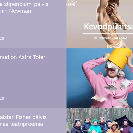
ja stipendiumi pälvis
amin Newman
026
nud on Astra Tofer
026
alstar-Fisher pälvis
maa teatripreemia