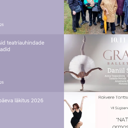
026
sid teatriauhindade
aadid
026
päeva läkitus 2026