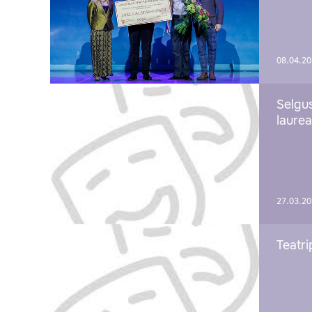
08.04.2
Selgu
laure
27.03.2
Teatri