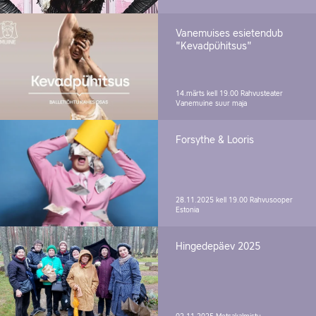
Vanemuises esietendub
"Kevadpühitsus"
14.märts kell 19.00
Rahvusteater
Vanemuine suur maja
Forsythe & Looris
28.11.2025 kell 19.00
Rahvusooper
Estonia
Hingedepäev 2025