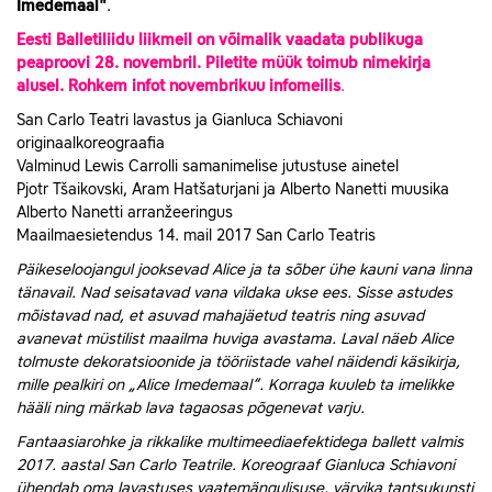
Imedemaal"
.
Eesti Balletiliidu liikmeil on võimalik vaadata publikuga
peaproovi 28. novembril. Piletite müük toimub nimekirja
alusel. Rohkem infot novembrikuu infomeilis
.
San Carlo Teatri lavastus ja Gianluca Schiavoni
originaalkoreograafia
Valminud Lewis Carrolli samanimelise jutustuse ainetel
Pjotr Tšaikovski, Aram Hatšaturjani ja Alberto Nanetti muusika
Alberto Nanetti arranžeeringus
Maailmaesietendus 14. mail 2017 San Carlo Teatris
Päikeseloojangul jooksevad Alice ja ta sõber ühe kauni vana linna
tänavail. Nad seisatavad vana vildaka ukse ees. Sisse astudes
mõistavad nad, et asuvad mahajäetud teatris ning asuvad
avanevat müstilist maailma huviga avastama. Laval näeb Alice
tolmuste dekoratsioonide ja tööriistade vahel näidendi käsikirja,
mille pealkiri on „Alice Imedemaal“. Korraga kuuleb ta imelikke
hääli ning märkab lava tagaosas põgenevat varju.
Fantaasiarohke ja rikkalike multimeediaefektidega ballett valmis
2017. aastal San Carlo Teatrile. Koreograaf Gianluca Schiavoni
ühendab oma lavastuses vaatemängulisuse, värvika tantsukunsti