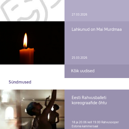
27.03.2026
Lahkunud on Mai Murdmaa
25.03.2026
Kõik uudised
Sündmused
Eesti Rahvusballeti
koreograafide õhtu
18 ja 20.06 kell 19.00
Rahvusooper
Estonia kammersaal