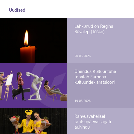
Uudised
Lahkunud on Regina
Süvalep (Tõško)
20.06.2026
Ühendus Kultuuritahe
tervitab Euroopa
kultuurideklaratsiooni
19.06.2026
Rahvusvahelisel
tantsupäeval jagati
auhindu