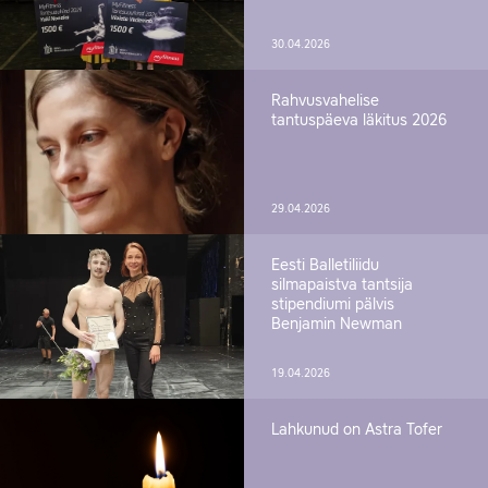
30.04.2026
Rahvusvahelise
tantuspäeva läkitus 2026
29.04.2026
Eesti Balletiliidu
silmapaistva tantsija
stipendiumi pälvis
Benjamin Newman
19.04.2026
Lahkunud on Astra Tofer