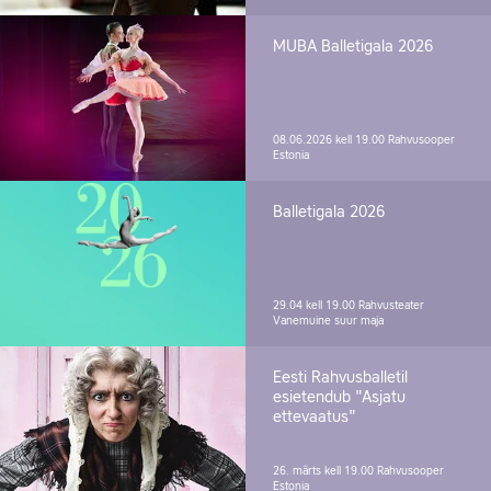
MUBA Balletigala 2026
08.06.2026 kell 19.00
Rahvusooper
Estonia
Balletigala 2026
29.04 kell 19.00
Rahvusteater
Vanemuine suur maja
Eesti Rahvusballetil
esietendub "Asjatu
ettevaatus"
26. märts kell 19.00
Rahvusooper
Estonia