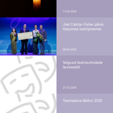
13.04.2026
Joel Calstar-Fisher pälvis
Harjumaa teatripreemia
08.04.2026
Selgusid teatriauhindade
laureaadid
27.03.2026
Teatripäeva läkitus 2026