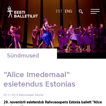
EST
ENG
Sündmused
"Alice Imedemaal"
esietendus Estonias
29.11.2019
Rahvusooper Estonia
29. novembril esietendub Rahvusooperis Estonia ballett "Alice