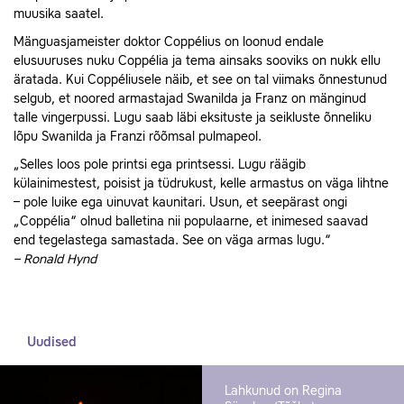
muusika saatel.
Mänguasjameister doktor Coppélius on loonud endale
elusuuruses nuku Coppélia ja tema ainsaks sooviks on nukk ellu
äratada. Kui Coppéliusele näib, et see on tal viimaks õnnestunud
selgub, et noored armastajad Swanilda ja Franz on mänginud
talle vingerpussi. Lugu saab läbi eksituste ja seikluste õnneliku
lõpu Swanilda ja Franzi rõõmsal pulmapeol.
„Selles loos pole printsi ega printsessi. Lugu räägib
külainimestest, poisist ja tüdrukust, kelle armastus on väga lihtne
– pole luike ega uinuvat kaunitari. Usun, et seepärast ongi
„Coppélia“ olnud balletina nii populaarne, et inimesed saavad
end tegelastega samastada. See on väga armas lugu.“
– Ronald Hynd
Uudised
Lahkunud on Regina