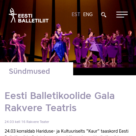
EST
ENG
Sündmused
Eesti Balletikoolide Gala
Rakvere Teatris
24.03 kell 16
Rakvere Teater
24.03 korraldab Hariduse- ja Kultuuriselts "Kaur" taaskord Eesti