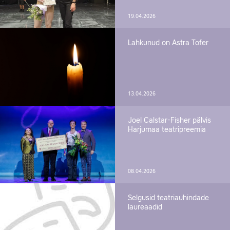
19.04.2026
Lahkunud on Astra Tofer
13.04.2026
Joel Calstar-Fisher pälvis
Harjumaa teatripreemia
08.04.2026
Selgusid teatriauhindade
laureaadid