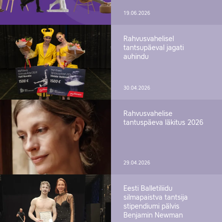
19.06.2026
Rahvusvahelisel
tantsupäeval jagati
auhindu
30.04.2026
Rahvusvahelise
tantuspäeva läkitus 2026
29.04.2026
Eesti Balletiliidu
silmapaistva tantsija
stipendiumi pälvis
Benjamin Newman