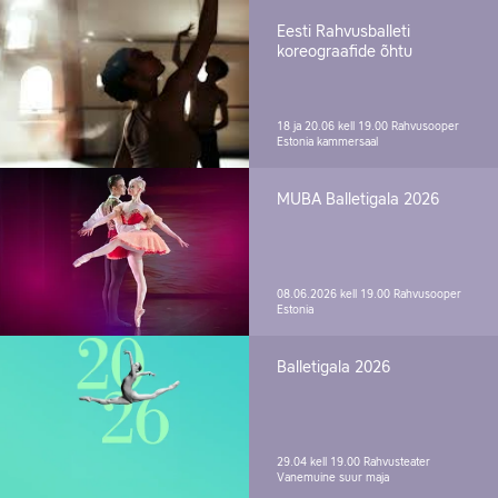
Eesti Rahvusballeti
koreograafide õhtu
18 ja 20.06 kell 19.00
Rahvusooper
Estonia kammersaal
MUBA Balletigala 2026
08.06.2026 kell 19.00
Rahvusooper
Estonia
Balletigala 2026
29.04 kell 19.00
Rahvusteater
Vanemuine suur maja