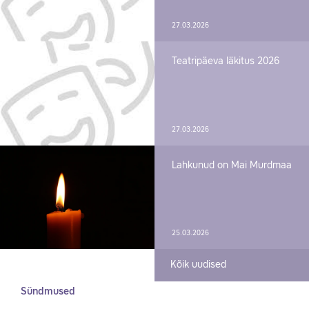
27.03.2026
Teatripäeva läkitus 2026
27.03.2026
Lahkunud on Mai Murdmaa
25.03.2026
Kõik uudised
Sündmused