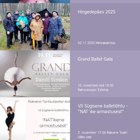
Hingedepäev 2025
02.11.2025
Metsakalmistu
Grand Ballet Gala
10. november kell 19.00
Rahvusooper Estonia
VII Sügisene balletiõhtu -
"NAT´ike armastusest"
2. november 17.00
Rakvere Teatri
väike saal