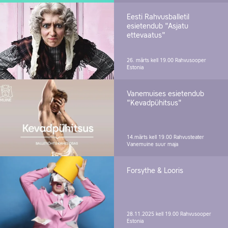
Eesti Rahvusballetil
esietendub "Asjatu
ettevaatus"
26. märts kell 19.00
Rahvusooper
Estonia
Vanemuises esietendub
"Kevadpühitsus"
14.märts kell 19.00
Rahvusteater
Vanemuine suur maja
Forsythe & Looris
28.11.2025 kell 19.00
Rahvusooper
Estonia