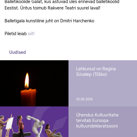
Balletikoolide Galat, kus astuvad üles erinevad balletikoolid
Eestist. Üritus toimub Rakvere Teatri suurel laval!
Balletigala kunstiline juht on Dmitri Harchenko
Piletid leiab
siit!
Uudised
Lahkunud on Regina
Süvalep (Tõško)
20.06.2026
Ühendus Kultuuritahe
tervitab Euroopa
kultuurideklaratsiooni