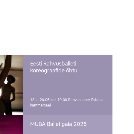
Eesti Rahvusballeti
koreograafide õhtu
18 ja 20.06 kell 19.00
Rahvusooper Estonia
kammersaal
MUBA Balletigala 2026