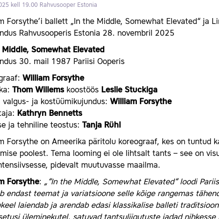
025 kell 19.00
Rahvusooper Estonia
m Forsythe’i ballett „In the Middle, Somewhat Elevated“ ja Li
endus Rahvusooperis Estonia 28. novembril 2025
e Middle, Somewhat Elevated
ndus 30. mail 1987 Pariisi Ooperis
graaf:
William Forsythe
ka:
Thom Willems
koostöös
Leslie Stuckiga
, valgus- ja kostüümikujundus:
William Forsythe
taja:
Kathryn Bennetts
e ja tehniline teostus:
Tanja Rühl
m Forsythe on Ameerika päritolu koreograaf, kes on tuntud kaa
mise poolest. Tema looming ei ole lihtsalt tants – see on vis
ntensiivsesse, pidevalt muutuvasse maailma.
am Forsythe
:
„“In the Middle, Somewhat Elevated“ loodi Pariisi
b endast teemat ja variatsioone selle kõige rangemas tähen
keel laiendab ja arendab edasi klassikalise balleti traditsioo
etusi üleminekutel, satuvad tantsuliigutuste jadad nihkesse