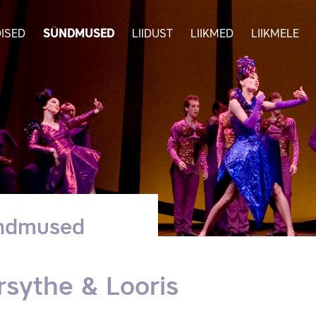
ISED
SÜNDMUSED
LIIDUST
LIIKMED
LIIKMELE
ndmused
rsythe & Looris