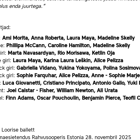
lus enda juurtega.“
tjad:
:
Ami Morita, Anna Roberta, Laura Maya, Madeline Skelly
le:
Phillipa McCann, Caroline Hamilton, Madeline Skelly
irl:
Marta Navasardyan, Rio Morisawa, Ketlin Oja
 girl:
Laura Maya, Karina Laura Leškin, Alice Pelizza
ck girl:
Gabriella Vidano, Yukina Yokoyama, Polina Sosimov
ck girl:
Sophie Farquhar, Alice Pelizza, Anne - Sophie Marj
l:
Luca Giovanetti, Cristiano Principato, Antonio Gallo, Yuk
nt:
Joel Calstar - Fisher, William Newton, Ali Urata
l:
Finn Adams, Oscar Pouchoulin, Benjamin Pierce, Teofil
 Loorise ballett
maesietendus Rahvusooperis Estonia 28. novembril 2025