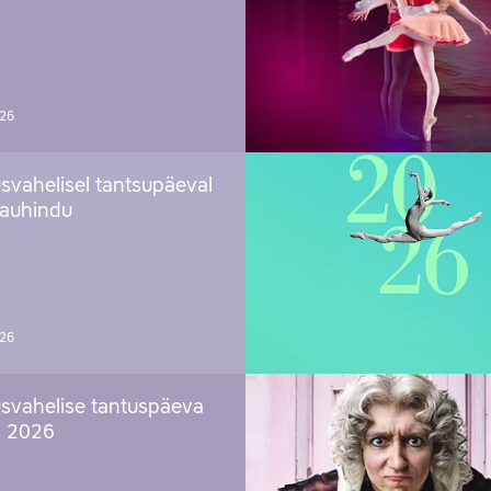
026
svahelisel tantsupäeval
 auhindu
026
svahelise tantuspäeva
s 2026