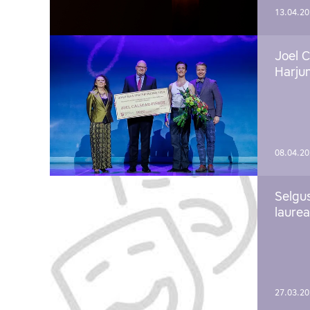
13.04.2
Joel C
Harju
08.04.2
Selgu
laure
27.03.2