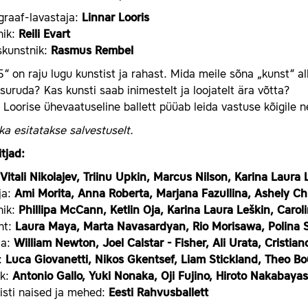
graaf-lavastaja:
Linnar Looris
nik:
Reili Evart
skunstnik:
Rasmus Rembel
“ on raju lugu kunstist ja rahast. Mida meile sõna „kunst“ a
uruda? Kas kunsti saab inimestelt ja loojatelt ära võtta?
 Loorise ühevaatuseline ballett püüab leida vastuse kõigile n
a esitatakse salvestuselt.
tjad:
Vitali Nikolajev, Triinu Upkin, Marcus Nilson, Karina Laura
ja:
Ami Morita, Anna Roberta, Marjana Fazullina, Ashely Ch
nik:
Phillipa McCann, Ketlin Oja, Karina Laura Leškin, Carol
nt:
Laura Maya, Marta Navasardyan, Rio Morisawa, Polina 
eja:
William Newton, Joel Calstar - Fisher, Ali Urata, Cristian
a:
Luca Giovanetti, Nikos Gkentsef, Liam Stickland, Theo B
ik:
Antonio Gallo, Yuki Nonaka, Oji Fujino, Hiroto Nakabayas
isti naised ja mehed:
Eesti Rahvusballett