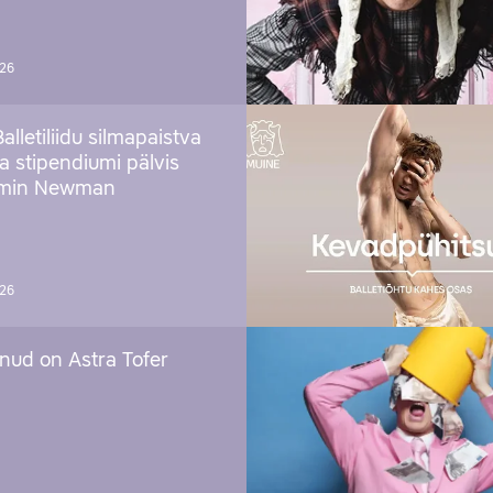
026
Balletiliidu silmapaistva
ja stipendiumi pälvis
amin Newman
026
nud on Astra Tofer