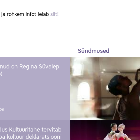
d ja rohkem infot leiab
siit!
Sündmused
nud on Regina Süvalep
)
026
us Kultuuritahe tervitab
a kultuurideklaratsiooni