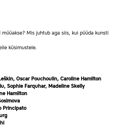
ll müüakse? Mis juhtub aga siis, kui püüda kunsti
eile küsimustele.
 Leškin, Oscar Pouchoulin, Caroline Hamilton
iu, Sophie Farquhar, Madeline Skelly
ine Hamilton
Sosimova
o Principato
ourg
hi