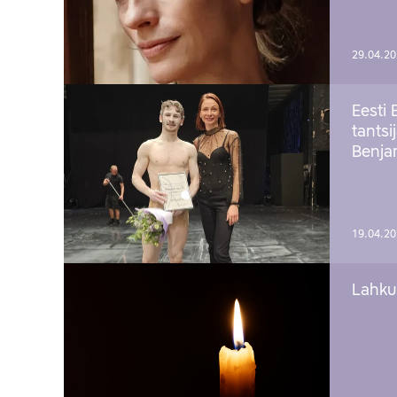
29.04.2
Eesti 
tantsi
Benj
19.04.2
Lahku