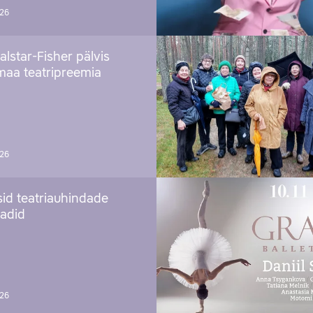
026
alstar-Fisher pälvis
maa teatripreemia
026
sid teatriauhindade
aadid
026