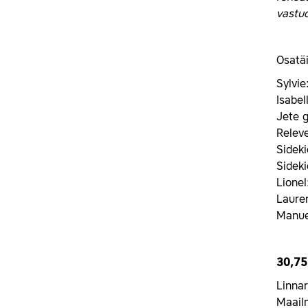
vastuo
Osatäi
Sylvie
Isabel
Jete g
Releve
Sideki
Sideki
Lione
Laure
Manue
30,75
Linnar
Maail