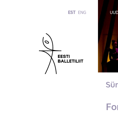
EST
ENG
UUD
Sü
Fo