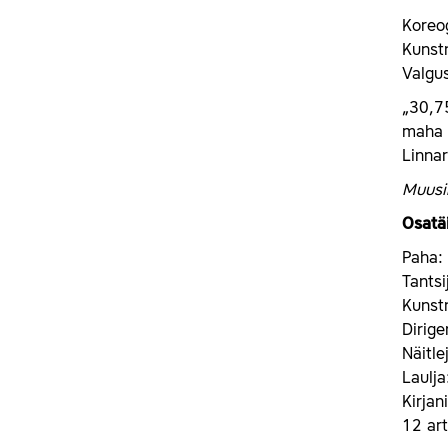
Koreo
Kunst
Valgu
„30,75
maha s
Linnar
Muusik
Osatäi
Paha:
Tantsi
Kunst
Dirige
Näitl
Laulj
Kirjan
12 art