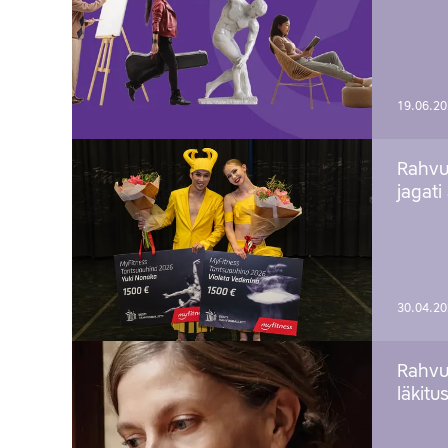
19.06.2
Rahvu
jagati
30.04.2
Rahvu
läkitu