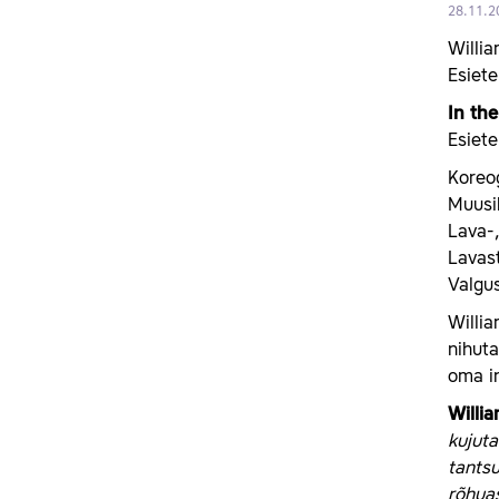
28.11.2
Willia
Esiet
In th
Esiete
Koreo
Muusi
Lava-
Lavas
Valgus
Willia
nihuta
oma i
Willi
kujuta
tantsu
rõhuas