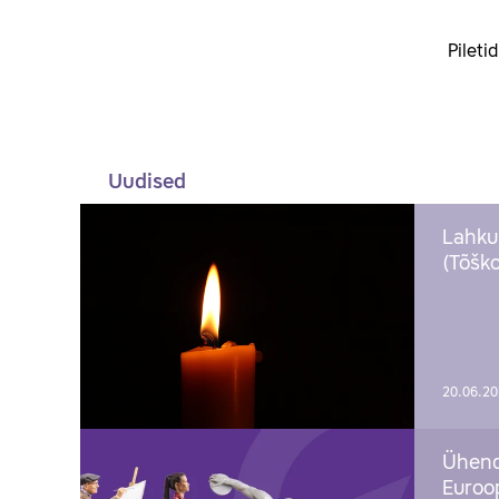
Pileti
Uudised
Lahku
(Tõško
20.06.2
Ühend
Euroop