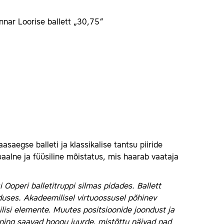
nnar Loorise ballett „30,75“
saegse balleti ja klassikalise tantsu piiride
uaalne ja füüsiline mõistatus, mis haarab vaataja
 Ooperi balletitruppi silmas pidades. Ballett
duses. Akadeemilisel virtuoossusel põhinev
nilisi elemente. Muutes positsioonide joondust ja
 ning saavad hoogu juurde, mistõttu näivad nad