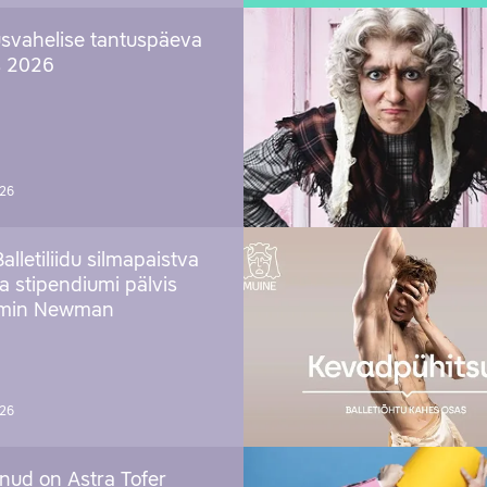
svahelise tantuspäeva
s 2026
026
Balletiliidu silmapaistva
ja stipendiumi pälvis
amin Newman
026
nud on Astra Tofer