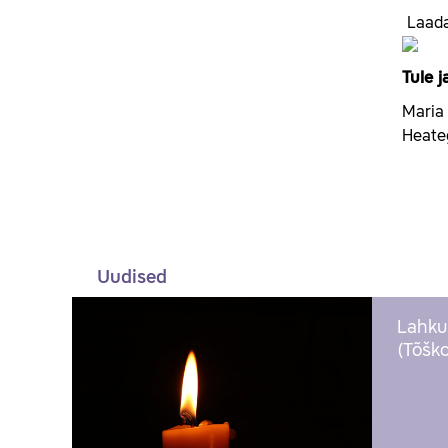
Laada
Tule 
Maria
Heateg
Uudised
Lahku
(Tõško