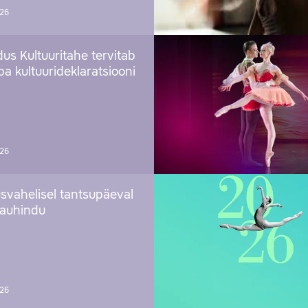
026
us Kultuuritahe tervitab
a kultuurideklaratsiooni
026
svahelisel tantsupäeval
 auhindu
026