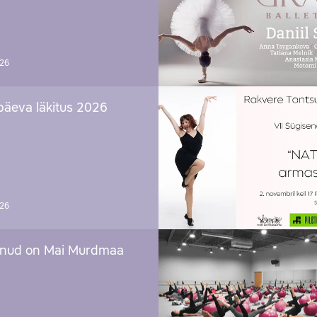
026
päeva läkitus 2026
026
nud on Mai Murdmaa