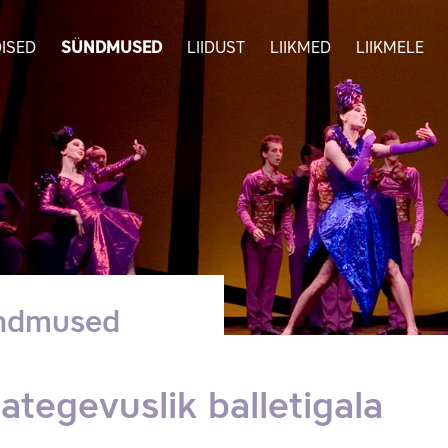
ISED
SÜNDMUSED
LIIDUST
LIIKMED
LIIKMELE
ndmused
ategevuslik balletigala