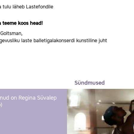
 tulu läheb Lastefondile
ja teeme koos head!
 Goltsman,
evusliku laste balletigalakonserdi kunstiline juht
Sündmused
nud on Regina Süvalep
)