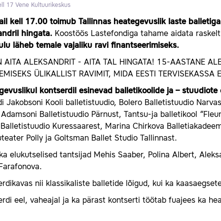
ll 17
Vene Kultuurikeskus
il kell 17.00 toimub Tallinnas heategevuslik laste balletiga
andril hingata.
Koostöös Lastefondiga tahame aidata raskel
tulu läheb temale vajaliku ravi finantseerimiseks.
 AITA ALEKSANDRIT - AITA TAL HINGATA! 15-AASTANE A
EMISEKS ÜLIKALLIST RAVIMIT, MIDA EESTI TERVISEKASSA 
evuslikul kontserdil esinevad balletikoolide ja – stuudiote
di Jakobsoni Kooli balletistuudio, Bolero Balletistuudio Narv
 Adamsoni Balletistuudio Pärnust, Tantsu-ja balletikool “Fle
Balletistuudio Kuressaarest, Marina Chirkova Balletiakadeemi
teater Polly ja Goltsman Ballet Studio Tallinnast.
ka elukutselised tantsijad Mehis Saaber, Polina Albert, Alek
Farafonova.
rdikavas nii klassikaliste balletide lõigud, kui ka kaasaegse
rdi eel, vaheajal ja ka pärast kontserti töötab fuajees ka he