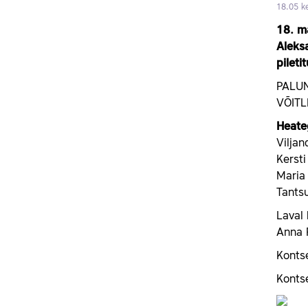
18.05 ke
18. ma
Aleks
pileti
PALUN
VÕITL
Heateg
Viljan
Kersti
Maria 
Tantsu
Laval 
Anna 
Kontse
Kontse