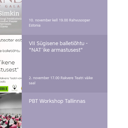
10. november kell 19.00
Rahvusooper
Estonia
VII Sügisene balletiõhtu -
"NAT´ike armastusest"
2. november 17.00
Rakvere Teatri väike
saal
PBT Workshop Tallinnas