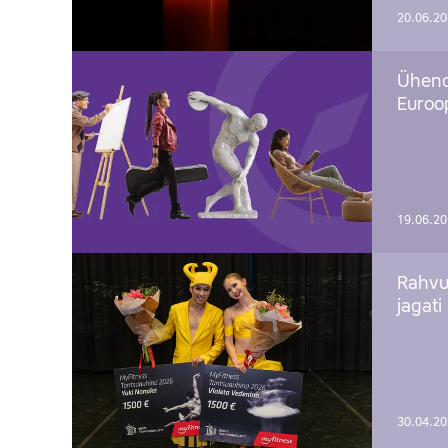
20.06.2
Ühend
Euroop
19.06.2
Rahvu
jagati
30.04.2