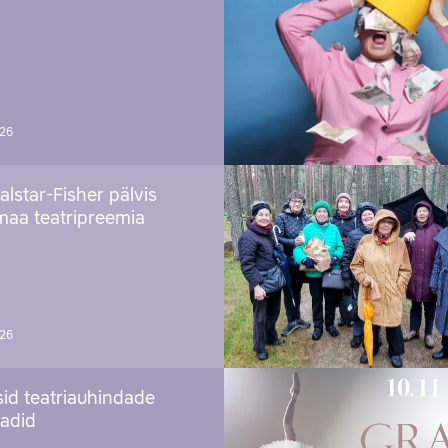
026
alstar-Fisher pälvis
maa teatripreemia
026
sid teatriauhindade
aadid