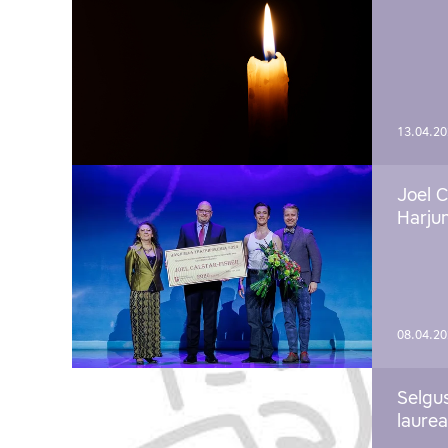
13.04.2
Joel C
Harju
08.04.2
Selgu
laure