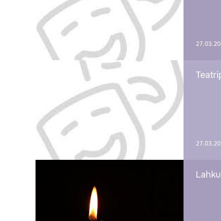
27.03.2
Teatri
27.03.2
Lahku