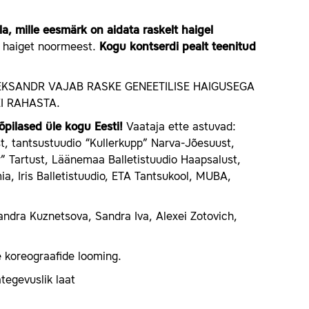
la, mille eesmärk on aidata raskelt haigel
t haiget noormeest.
Kogu kontserdi pealt teenitud
LEKSANDR VAJAB RASKE GENEETILISE HAIGUSEGA
EI RAHASTA.
 õpilased üle kogu Eesti!
Vaataja ette astuvad:
ast, tantsustuudio “Kullerkupp” Narva-Jõesuust,
ur” Tartust, Läänemaa Balletistuudio Haapsalust,
a, Iris Balletistuudio, ETA Tantsukool, MUBA,
sandra Kuznetsova, Sandra Iva, Alexei Zotovich,
te koreograafide looming.
ategevuslik laat