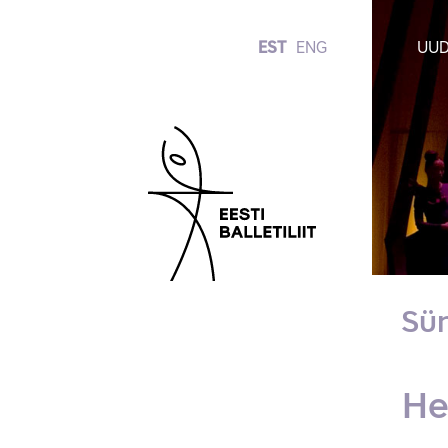
EST
ENG
UUD
Sü
He