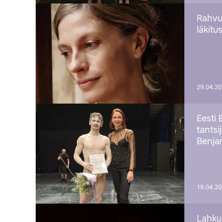
Rahvu
läkitu
29.04.2
Eesti 
tantsi
Benj
19.04.2
Lahku