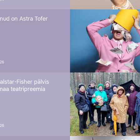
nud on Astra Tofer
026
alstar-Fisher pälvis
maa teatripreemia
026