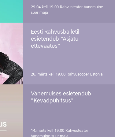
29.04 kell 19.00
Rahvusteater Vanemuine
suur maja
Eesti Rahvusballetil
esietendub "Asjatu
ettevaatus"
26. märts kell 19.00
Rahvusooper Estonia
Vanemuises esietendub
"Kevadpühitsus"
14.märts kell 19.00
Rahvusteater
Vanemuine suur maja