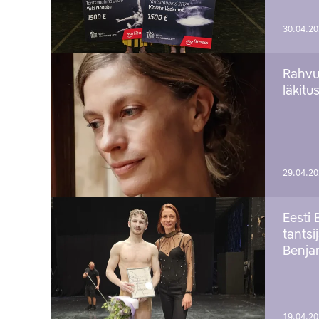
30.04.2
Rahvu
läkitu
29.04.2
Eesti 
tantsi
Benj
19.04.2