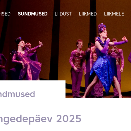
ISED
SÜNDMUSED
LIIDUST
LIIKMED
LIIKMELE
ndmused
ngedepäev 2025