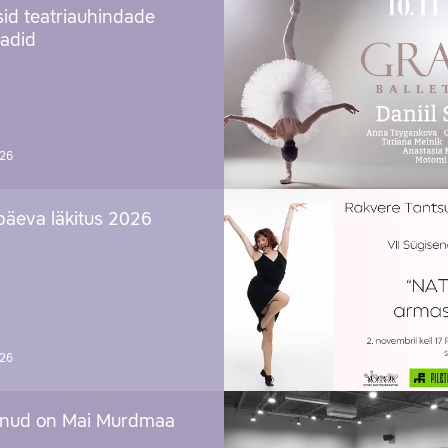
sid teatriauhindade
aadid
026
päeva läkitus 2026
026
nud on Mai Murdmaa