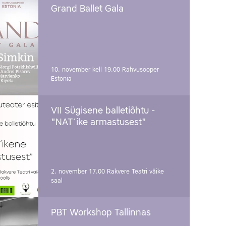
Grand Ballet Gala
10. november kell 19.00
Rahvusooper
Estonia
VII Sügisene balletiõhtu -
"NAT´ike armastusest"
2. november 17.00
Rakvere Teatri väike
saal
PBT Workshop Tallinnas