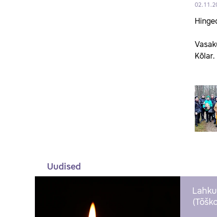
02.11.2
Hinge
Vasaku
Kõlar.
Uudised
Lahku
(Tõško