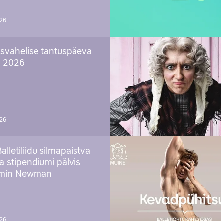
026
svahelise tantuspäeva
s 2026
026
Balletiliidu silmapaistva
ja stipendiumi pälvis
amin Newman
026