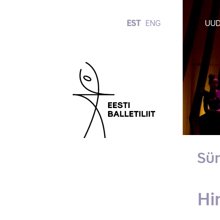
EST
ENG
UUD
Sü
Hi