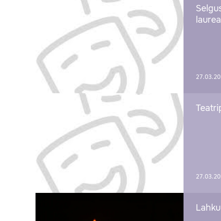
Selgu
laure
27.03.2
Teatri
27.03.2
Lahku