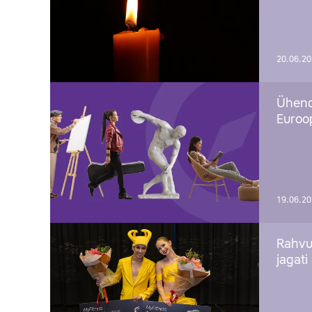
20.06.2
Ühend
Euroop
19.06.2
Rahvu
jagati