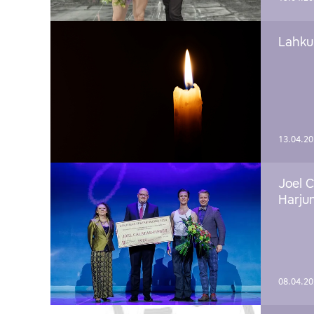
Lahku
13.04.2
Joel C
Harju
08.04.2