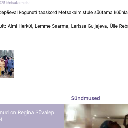
025
Metsakalmistu
depäeval koguneti taaskord Metsakalmistule süütama küünla
lt: Aimi Herkül, Lemme Saarma, Larissa Guljajeva, Ülle Reban
Sündmused
nud on Regina Süvalep
)