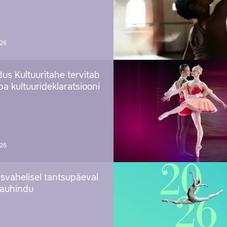
026
us Kultuuritahe tervitab
a kultuurideklaratsiooni
026
svahelisel tantsupäeval
 auhindu