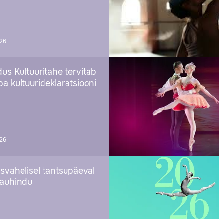
026
us Kultuuritahe tervitab
a kultuurideklaratsiooni
026
svahelisel tantsupäeval
 auhindu