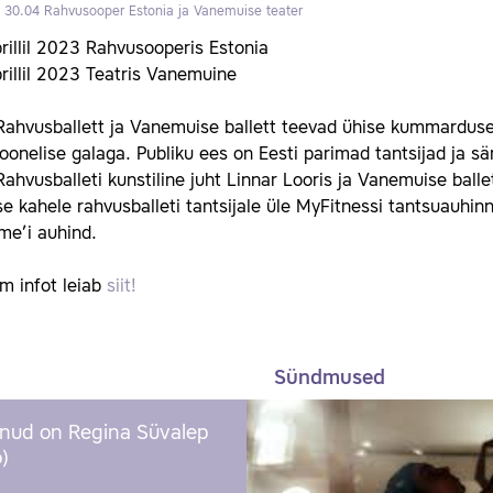
a 30.04
Rahvusooper Estonia ja Vanemuise teater
rillil 2023 Rahvusooperis Estonia
rillil 2023 Teatris Vanemuine
Rahvusballett ja Vanemuise ballett teevad ühise kummarduse
oonelise galaga. Publiku ees on Eesti parimad tantsijad ja s
Rahvusballeti kunstiline juht Linnar Looris ja Vanemuise bal
e kahele rahvusballeti tantsijale üle MyFitnessi tantsuauhinn
me’i auhind.
m infot leiab
siit!
Sündmused
nud on Regina Süvalep
)