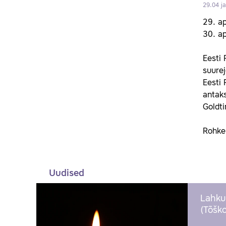
29.04 j
29. ap
30. ap
Eesti 
suurej
Eesti 
antaks
Goldti
Rohke
Uudised
Lahku
(Tõško