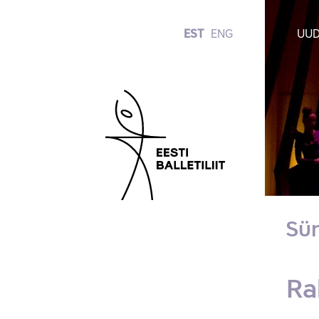
EST
ENG
UUD
Sü
Ra