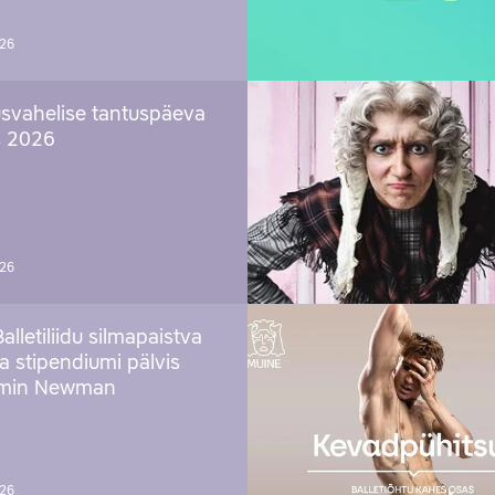
026
svahelise tantuspäeva
s 2026
026
Balletiliidu silmapaistva
ja stipendiumi pälvis
amin Newman
026