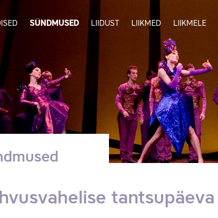
ISED
SÜNDMUSED
LIIDUST
LIIKMED
LIIKMELE
ndmused
hvusvahelise tantsupäeva