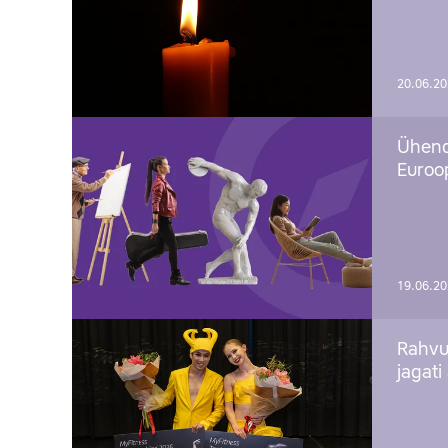
20.06.2
Ühend
Euroop
19.06.2
Rahvu
jagati