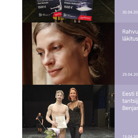
30.04.2
Rahvu
läkitu
29.04.2
Eesti 
tantsi
Benj
19.04.2