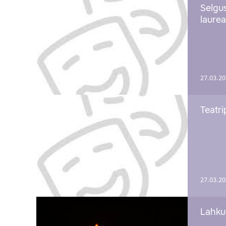
Selgu
laure
27.03.2
Teatri
27.03.2
Lahku