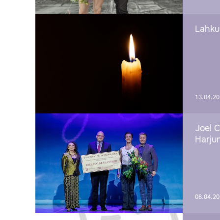
Lahku
13.04.2
Joel C
Harju
08.04.2