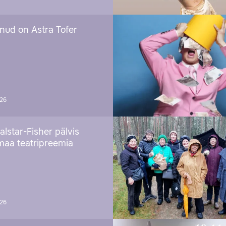
nud on Astra Tofer
026
alstar-Fisher pälvis
maa teatripreemia
026