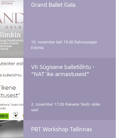
Grand Ballet Gala
10. november kell 19.00
Rahvusooper
Estonia
VII Sügisene balletiõhtu -
"NAT´ike armastusest"
2. november 17.00
Rakvere Teatri väike
saal
PBT Workshop Tallinnas