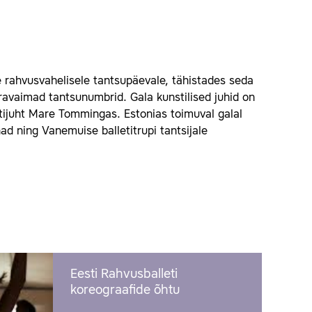
 rahvusvahelisele tantsupäevale, tähistades seda
äravaimad tantsunumbrid. Gala kunstilised juhid on
letijuht Mare Tommingas. Estonias toimuval galal
ad ning Vanemuise balletitrupi tantsijale
Eesti Rahvusballeti
koreograafide õhtu