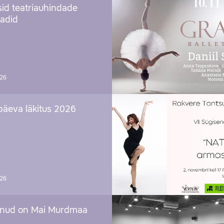
sid teatriauhindade
aadid
026
päeva läkitus 2026
026
nud on Mai Murdmaa