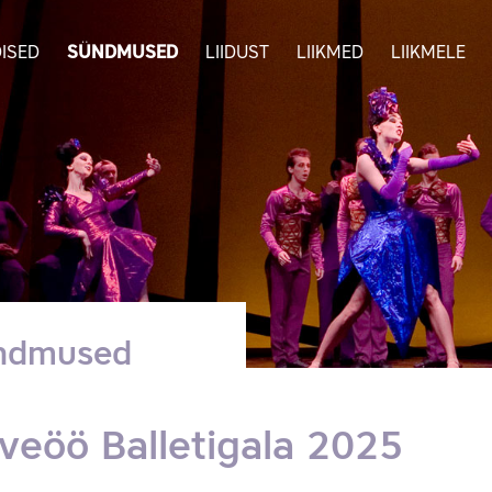
ISED
SÜNDMUSED
LIIDUST
LIIKMED
LIIKMELE
ndmused
veöö Balletigala 2025