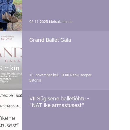
02.11.2025
Metsakalmistu
Grand Ballet Gala
10. november kell 19.00
Rahvusooper
Estonia
VII Sügisene balletiõhtu -
"NAT´ike armastusest"