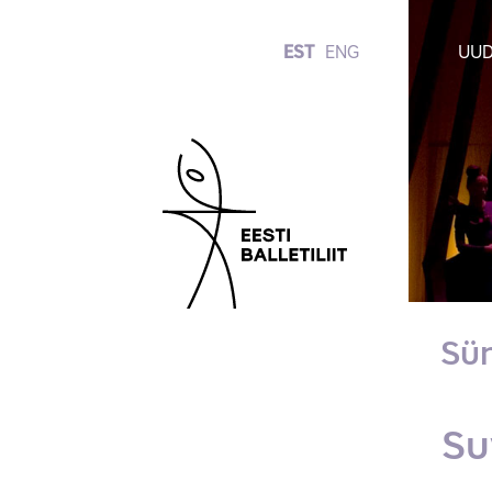
EST
ENG
UUD
Sü
Su