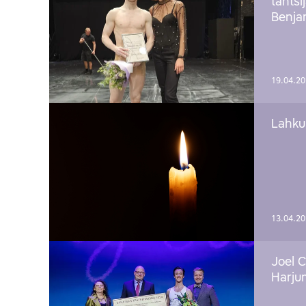
tantsi
Benj
19.04.2
Lahku
13.04.2
Joel C
Harju