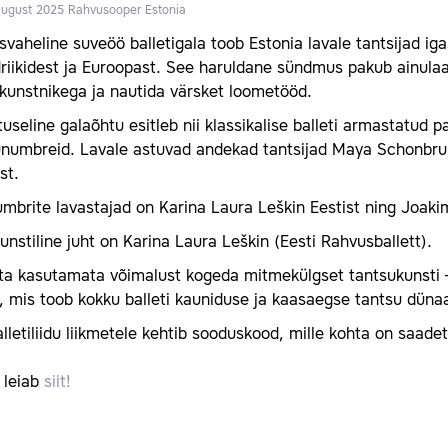
 august 2025
Rahvusooper Estonia
vaheline suveöö balletigala toob Estonia lavale tantsijad i
riikidest ja Euroopast. See haruldane sündmus pakub ainula
ikunstnikega ja nautida värsket loometööd.
useline galaõhtu esitleb nii klassikalise balleti armastatud 
unumbreid. Lavale astuvad andekad tantsijad Maya Schonbrun
st.
mbrite lavastajad on Karina Laura Leškin Eestist ning Joak
unstiline juht on Karina Laura Leškin (Eesti Rahvusballett).
äta kasutamata võimalust kogeda mitmekülgset tantsukunsti 
, mis toob kokku balleti kauniduse ja kaasaegse tantsu düna
lletiliidu liikmetele kehtib sooduskood, mille kohta on saadetu
d leiab
siit!