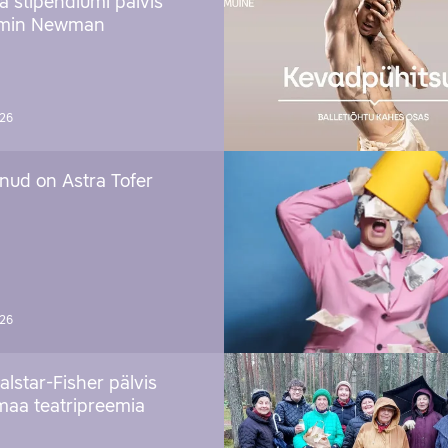
ja stipendiumi pälvis
amin Newman
026
nud on Astra Tofer
026
alstar-Fisher pälvis
maa teatripreemia