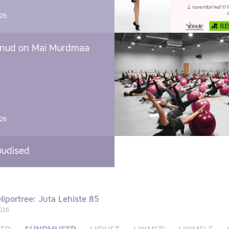
026
nud on Mai Murdmaa
026
uudised
liportree: Juta Lehiste 85
026