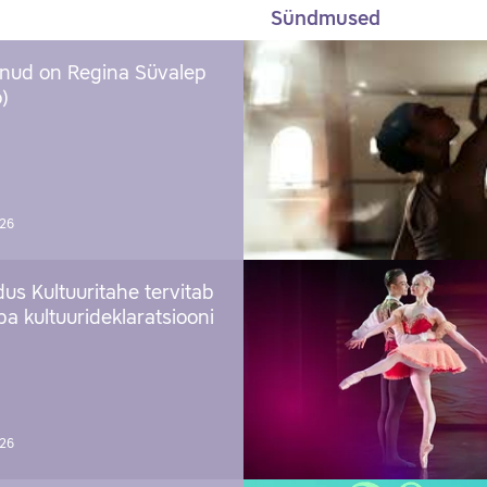
Sündmused
nud on Regina Süvalep
)
026
us Kultuuritahe tervitab
a kultuurideklaratsiooni
026