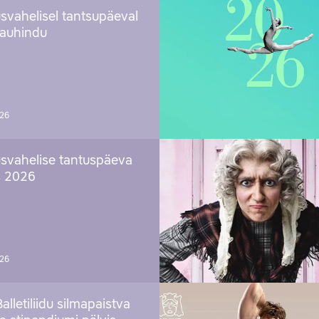
svahelisel tantsupäeval
 auhindu
026
svahelise tantuspäeva
s 2026
026
Balletiliidu silmapaistva