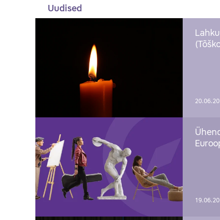
Uudised
Lahku
(Tõško
20.06.2
Ühend
Euroop
19.06.2