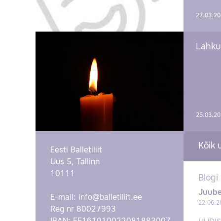
27.03.2
Lahku
25.03.2
Kõik 
Eesti Balletiliit
Uus 5, Tallinn
10111
Blogi
Juube
E-mail:
info@balletiliit.ee
22.06.2
Reg nr 80027993