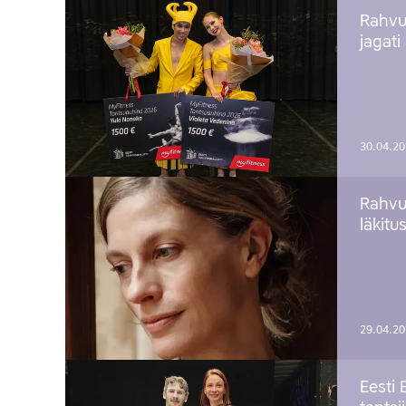
Rahvu
jagati
30.04.2
Rahvu
läkitu
29.04.2
Eesti 