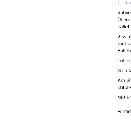
2 ja 3.
Rahvus
Ühend
ballet
2-vaat
tants
Balleti
Lühinu
Gala k
Ära j
õhtule
NB! Ba
Pileti