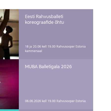
Eesti Rahvusballeti
koreograafide õhtu
18 ja 20.06 kell 19.00
Rahvusooper Estonia
kammersaal
MUBA Balletigala 2026
08.06.2026 kell 19.00
Rahvusooper Estonia