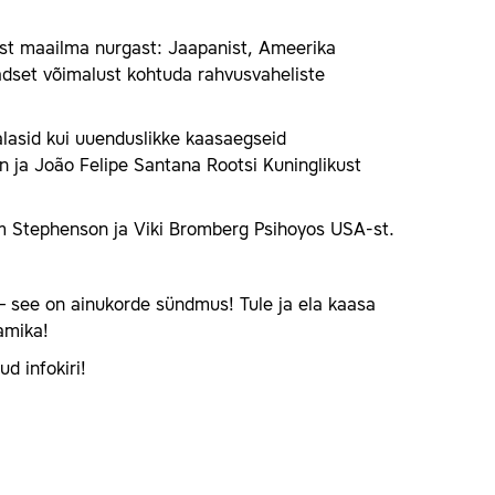
gast maailma nurgast: Jaapanist, Ameerika
adset võimalust kohtuda rahvusvaheliste
palasid kui uuenduslikke kaasaegseid
 ja João Felipe Santana Rootsi Kuninglikust
im Stephenson ja Viki Bromberg Psihoyos USA-st.
– see on ainukorde sündmus! Tule ja ela kaasa
amika!
d infokiri!