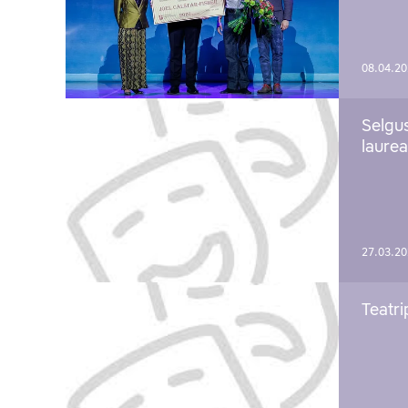
08.04.2
Selgu
laure
27.03.2
Teatri