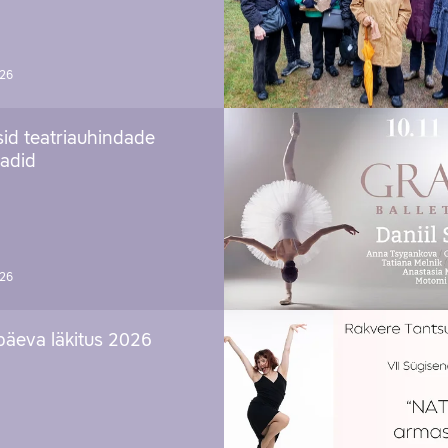
026
sid teatriauhindade
aadid
026
päeva läkitus 2026