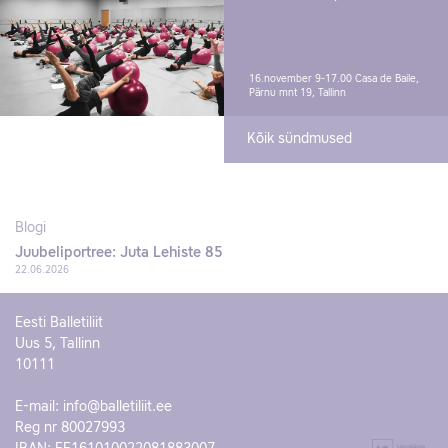
16.november 9-17.00
Casa de Baile,
Pärnu mnt 19, Tallinn
Kõik sündmused
Blogi
Juubeliportree: Juta Lehiste 85
22.06.2026
Eesti Balletiliit
Uus 5, Tallinn
10111
E-mail:
info@balletiliit.ee
Reg nr 80027993