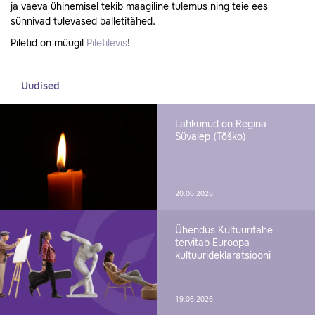
ja vaeva ühinemisel tekib maagiline tulemus ning teie ees
sünnivad tulevased balletitähed.
Piletid on müügil
Piletilevis
!
Uudised
Lahkunud on Regina
Süvalep (Tõško)
20.06.2026
Ühendus Kultuuritahe
tervitab Euroopa
kultuurideklaratsiooni
19.06.2026