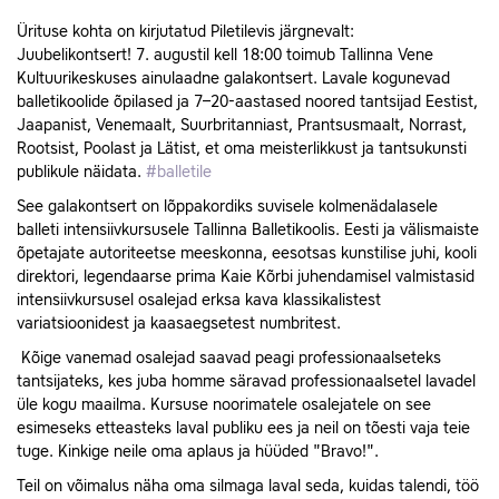
Ürituse kohta on kirjutatud Piletilevis järgnevalt:
Juubelikontsert! 7. augustil kell 18:00 toimub Tallinna Vene
Kultuurikeskuses ainulaadne galakontsert. Lavale kogunevad
balletikoolide õpilased ja 7–20-aastased noored tantsijad Eestist,
Jaapanist, Venemaalt, Suurbritanniast, Prantsusmaalt, Norrast,
Rootsist, Poolast ja Lätist, et oma meisterlikkust ja tantsukunsti
publikule näidata.
#balletile
See galakontsert on lõppakordiks suvisele kolmenädalasele
balleti intensiivkursusele Tallinna Balletikoolis. Eesti ja välismaiste
õpetajate autoriteetse meeskonna, eesotsas kunstilise juhi, kooli
direktori, legendaarse prima Kaie Kõrbi juhendamisel valmistasid
intensiivkursusel osalejad erksa kava klassikalistest
variatsioonidest ja kaasaegsetest numbritest.
Kõige vanemad osalejad saavad peagi professionaalseteks
tantsijateks, kes juba homme säravad professionaalsetel lavadel
üle kogu maailma. Kursuse noorimatele osalejatele on see
esimeseks etteasteks laval publiku ees ja neil on tõesti vaja teie
tuge. Kinkige neile oma aplaus ja hüüded "Bravo!".
Teil on võimalus näha oma silmaga laval seda, kuidas talendi, töö