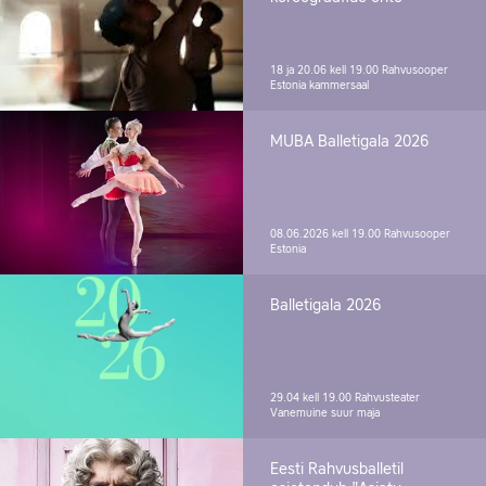
18 ja 20.06 kell 19.00
Rahvusooper
Estonia kammersaal
MUBA Balletigala 2026
08.06.2026 kell 19.00
Rahvusooper
Estonia
Balletigala 2026
29.04 kell 19.00
Rahvusteater
Vanemuine suur maja
Eesti Rahvusballetil