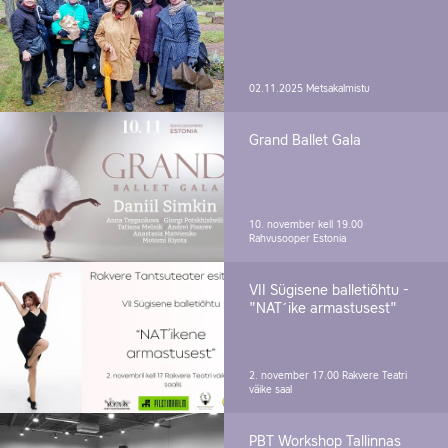
02.11.2025
Metsakalmistu
Grand Ballet Gala
10. november kell 19.00
Rahvusooper Estonia
VII Sügisene balletiõhtu -
"NAT´ike armastusest"
2. november 17.00
Rakvere Teatri
väike saal
PBT Workshop Tallinnas