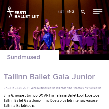
EST
ENG
Sündmused
Tallinn Ballet Gala Junior
07.08 ja 08.08 2021
Vene Kultuurikeskus Tallinnas ning Haapsalu Kultuurieskus
7. ja 8. august toimub DX ART ja Tallinna Balletikooli koostöös
Tallinn Ballet Gala Junior, mis lõpetab balleti intensiivkursuse
Tallinna Balletikoolis!