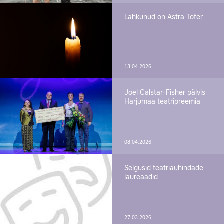
Lahkunud on Astra Tofer
13.04.2026
Joel Calstar-Fisher pälvis
Harjumaa teatripreemia
08.04.2026
Selgusid teatriauhindade
laureaadid
27.03.2026