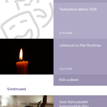
Teatripäeva läkitus 2026
27.03.2026
Lahkunud on Mai Murdmaa
25.03.2026
Kõik uudised
Sündmused
Eesti Rahvusballeti
koreograafide õhtu