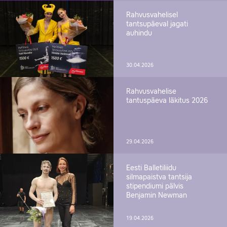
Rahvusvahelisel
tantsupäeval jagati
auhindu
30.04.2026
Rahvusvahelise
tantuspäeva läkitus 2026
29.04.2026
Eesti Balletiliidu
silmapaistva tantsija
stipendiumi pälvis
Benjamin Newman
19.04.2026