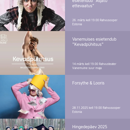
esietendub "Asjatu
ettevaatus"
26. märts kell 19.00
Rahvusooper
Estonia
Vanemuises esietendub
"Kevadpühitsus"
14.märts kell 19.00
Rahvusteater
Vanemuine suur maja
Forsythe & Looris
28.11.2025 kell 19.00
Rahvusooper
Estonia
Hingedepäev 2025