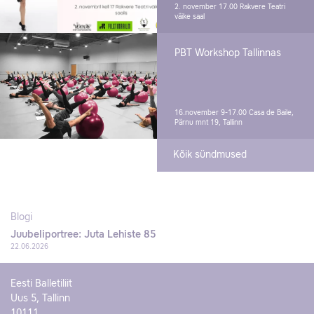
2. november 17.00
Rakvere Teatri
väike saal
PBT Workshop Tallinnas
16.november 9-17.00
Casa de Baile,
Pärnu mnt 19, Tallinn
Kõik sündmused
Blogi
Juubeliportree: Juta Lehiste 85
22.06.2026
Eesti Balletiliit
Uus 5, Tallinn
10111