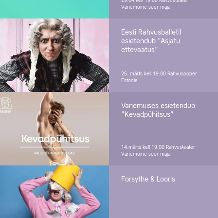
29.04 kell 19.00
Rahvusteater
Vanemuine suur maja
Eesti Rahvusballetil
esietendub "Asjatu
ettevaatus"
26. märts kell 19.00
Rahvusooper
Estonia
Vanemuises esietendub
"Kevadpühitsus"
14.märts kell 19.00
Rahvusteater
Vanemuine suur maja
Forsythe & Looris