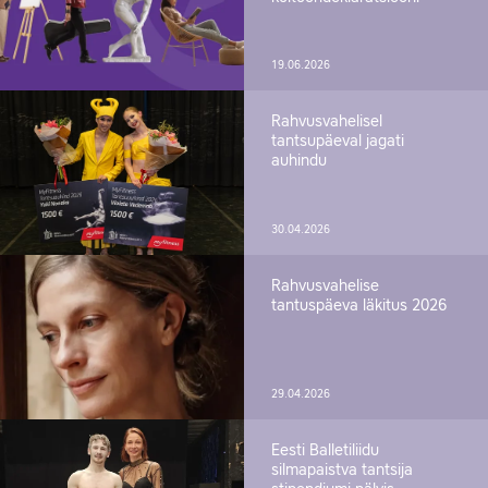
19.06.2026
Rahvusvahelisel
tantsupäeval jagati
auhindu
30.04.2026
Rahvusvahelise
tantuspäeva läkitus 2026
29.04.2026
Eesti Balletiliidu
silmapaistva tantsija