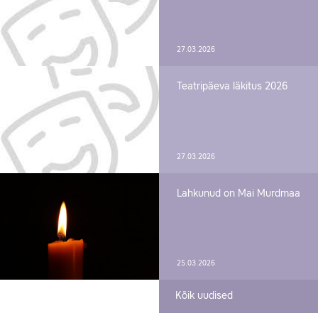
27.03.2026
Teatripäeva läkitus 2026
27.03.2026
Lahkunud on Mai Murdmaa
25.03.2026
Kõik uudised