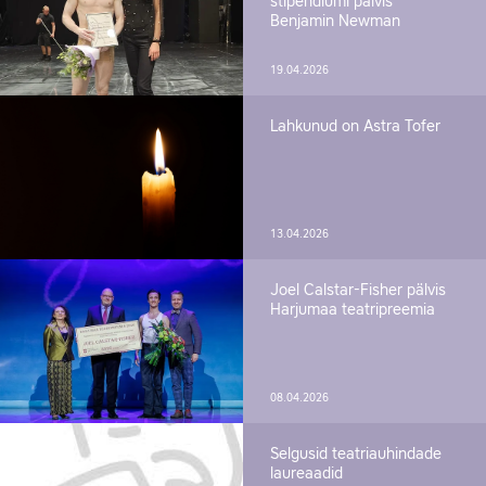
stipendiumi pälvis
Benjamin Newman
19.04.2026
Lahkunud on Astra Tofer
13.04.2026
Joel Calstar-Fisher pälvis
Harjumaa teatripreemia
08.04.2026
Selgusid teatriauhindade
laureaadid