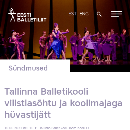
EST
ENG
Sündmused
Tallinna Balletikooli
vilistlasõhtu ja koolimajaga
hüvastijätt
10.06.2022 kell 16-19
Tallinna Balletikool, Toom-Kooli 11