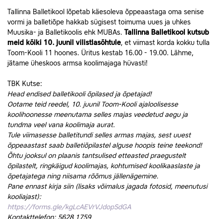
Tallinna Balletikool lõpetab käesoleva õppeaastaga oma senise
vormi ja balletiõpe hakkab sügisest toimuma uues ja uhkes
Muusika- ja Balletikoolis ehk MUBAs.
Tallinna Balletikool kutsub
meid kõiki 10. juunil vilistlasõhtule
, et viimast korda kokku tulla
Toom-Kooli 11 hoones. Üritus kestab 16.00 - 19.00. Lähme,
jätame üheskoos armsa koolimajaga hüvasti!
TBK Kutse:
Head endised balletikooli õpilased ja õpetajad!
Ootame teid reedel, 10. juunil Toom-Kooli ajaloolisesse
koolihoonesse meenutama selles majas veedetud aegu ja
tundma veel vana koolimaja aurat.
Tule viimasesse balletitundi selles armas majas, sest uuest
õppeaastast saab balletiõpilastel alguse hoopis teine teekond!
Õhtu jooksul on plaanis tantsulised etteasted praegustelt
õpilastelt, ringkäigud koolimajas, kohtumised koolikaaslaste ja
õpetajatega ning niisama rõõmus jällenägemine.
Pane ennast kirja siin (lisaks võimalus jagada fotosid, meenutusi
kooliajast):
https://forms.gle/kgLcAEVrVJdopSdGA
Kontakttelefon: 5628 1759