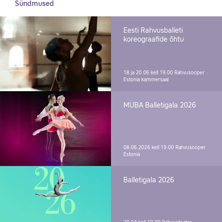
Sündmused
Eesti Rahvusballeti
koreograafide õhtu
18 ja 20.06 kell 19.00
Rahvusooper
Estonia kammersaal
MUBA Balletigala 2026
08.06.2026 kell 19.00
Rahvusooper
Estonia
Balletigala 2026