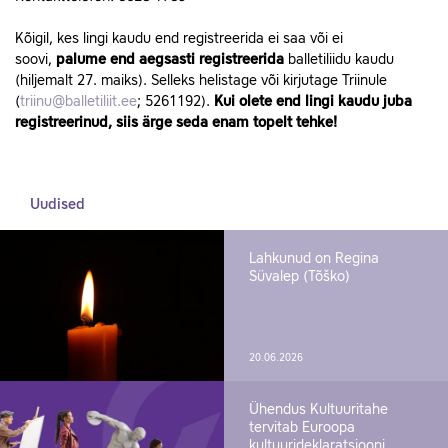
Kõigil, kes lingi kaudu end registreerida ei saa või ei
soovi,
palume end aegsasti registreerida
balletiliidu kaudu
(hiljemalt 27. maiks). Selleks helistage või kirjutage Triinule
(
triinu@balletiliit.ee
; 5261192).
Kui olete end lingi kaudu juba
registreerinud, siis ärge seda enam topelt tehke!
Uudised
Lahkunud on Regina
Süvalep (Tõško)
20.06.2026
Ühendus Kultuuritahe
tervitab Euroopa
kultuurideklaratsiooni