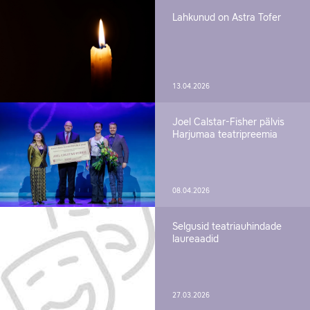
Lahkunud on Astra Tofer
13.04.2026
Joel Calstar-Fisher pälvis
Harjumaa teatripreemia
08.04.2026
Selgusid teatriauhindade
laureaadid
27.03.2026