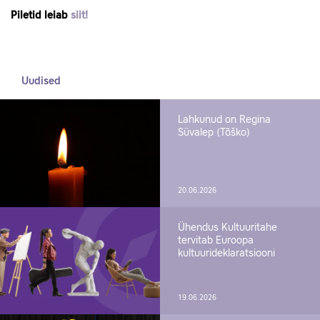
Piletid leiab
siit!
Uudised
Lahkunud on Regina
Süvalep (Tõško)
20.06.2026
Ühendus Kultuuritahe
tervitab Euroopa
kultuurideklaratsiooni
19.06.2026