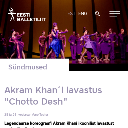
EST
ENG
Sündmused
Akram Khan´i lavastus
"Chotto Desh"
25 ja 26. veebruar
Vene Teater
Legendaarse koreograafi Akram Khani ikoonilist lavastust