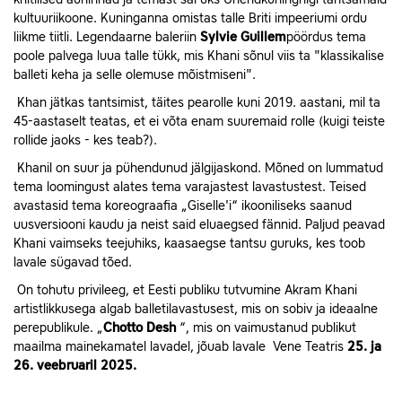
kultuuriikoone. Kuninganna omistas talle Briti impeeriumi ordu
liikme tiitli. Legendaarne baleriin
Sylvie Guillem
pöördus tema
poole palvega luua talle tükk, mis Khani sõnul viis ta "klassikalise
balleti keha ja selle olemuse mõistmiseni".
Khan jätkas tantsimist, täites pearolle kuni 2019. aastani, mil ta
45-aastaselt teatas, et ei võta enam suuremaid rolle (kuigi teiste
rollide jaoks - kes teab?).
Khanil on suur ja pühendunud jälgijaskond. Mõned on lummatud
tema loomingust alates tema varajastest lavastustest. Teised
avastasid tema koreograafia „Giselle'i“ ikooniliseks saanud
uusversiooni kaudu ja neist said eluaegsed fännid. Paljud peavad
Khani vaimseks teejuhiks, kaasaegse tantsu guruks, kes toob
lavale sügavad tõed.
On tohutu privileeg, et Eesti publiku tutvumine Akram Khani
artistlikkusega algab balletilavastusest, mis on sobiv ja ideaalne
perepublikule. „
Chotto Desh
“, mis on vaimustanud publikut
maailma mainekamatel lavadel, jõuab lavale Vene Teatris
25. ja
26. veebruaril 2025.