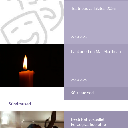
Teatripäeva läkitus 2026
27.03.2026
Lahkunud on Mai Murdmaa
25.03.2026
Kõik uudised
Sündmused
Eesti Rahvusballeti
koreograafide õhtu