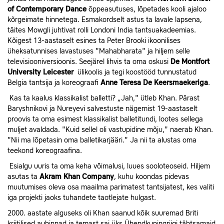
of Contemporary Dance
õppeasutuses, lõpetades kooli ajaloo
kõrgeimate hinnetega. Esmakordselt astus ta lavale lapsena,
täites Mowgli juhtivat rolli Londoni India tantsuakadeemias.
Kõigest 13-aastaselt esines ta Peter Brooki ikoonilises
üheksatunnises lavastuses "Mahabharata" ja hiljem selle
televisiooniversioonis. Seejärel lihvis ta oma oskusi
De Montfort
University Leicester
ülikoolis ja tegi koostööd tunnustatud
Belgia tantsija ja koreograafi
Anne Teresa De Keersmaekeriga
.
Kas ta kaalus klassikalist balletti? „Jah," ütleb Khan. Pärast
Baryshnikovi ja Nureyevi salvestuste nägemist 19-aastaselt
proovis ta oma esimest klassikalist balletitundi, lootes sellega
muljet avaldada. "Kuid sellel oli vastupidine mõju," naerab Khan.
"Nii ma lõpetasin oma balletikarjääri." Ja nii ta alustas oma
teekond koreograafina.
Esialgu uuris ta oma keha võimalusi, luues sooloteoseid. Hiljem
asutas ta
Akram Khan Company
, kuhu koondas pidevas
muutumises oleva osa maailma parimatest tantsijatest, kes valiti
iga projekti jaoks tuhandete taotlejate hulgast.
2000. aastate alguseks oli Khan saanud kõik suuremad Briti
kriitilised auhinnad ja temast sai üks Ühendkuningriigi tähtsamaid