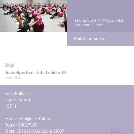
16.november 9-17.00
Casa de Baile,
Pärnu mnt 19, Tallinn
Kõik sündmused
Blogi
Juubeliportree: Juta Lehiste 85
22.06.2026
Eesti Balletiliit
Uus 5, Tallinn
10111
E-mail:
info@balletiliit.ee
Reg nr 80027993
IBAN: EE161010022081883007