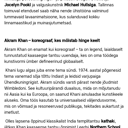
Jocelyn Pooki
ja valguskunstnik
Michael Hullsiga
. Tallinnas
toimuval etendusel saab näha nende ühistööna valminud
lummavaid lavaanimatsioone, kus sulanduvad kokku
linnamaastikud ja muinasjutumetsad.
Akram Khan – koreograaf, kes mõistab hinge keelt
Akram Khan on enamat kui koreograaf – ta on legend, laialdaselt
tunnustatud kaasaegse tantsu uuendaja, kes on oma töödega
kunstivormi ümber defineerinud globaalselt.
Khani lugu algas juba enne tema sündi. 1974. aastal põgenesid
tema vanemad sõja tõttu Indiast ja leidsid varjupaiga
Ühendkuningriigist. Akram sündis varsti pärast nende jõudmist
Wimbledoni. See kultuuripärandi duaalsus, mida on mõjutanudu
nii Aasia kui ka Euroopa, on saanud Khani ainulaadse kunstikeele
aluseks. Oma töös kasutab ta universaalseid väljendusvorme,
mis on võimsad ja resoneeruvad publikuga, tekitades aukartust ja
imetlust.
Olles lapsena õppinud klassikalist India templitantsu
kathak
i,
jätkas Khan kaasaegse tantsu õppimist Leedsi
Northern School