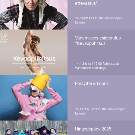
ettevaatus"
26. märts kell 19.00
Rahvusooper
Estonia
Vanemuises esietendub
"Kevadpühitsus"
14.märts kell 19.00
Rahvusteater
Vanemuine suur maja
Forsythe & Looris
28.11.2025 kell 19.00
Rahvusooper
Estonia
Hingedepäev 2025