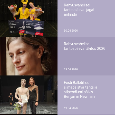
Rahvusvahelisel
tantsupäeval jagati
auhindu
30.04.2026
Rahvusvahelise
tantuspäeva läkitus 2026
29.04.2026
Eesti Balletiliidu
silmapaistva tantsija
stipendiumi pälvis
Benjamin Newman
19.04.2026