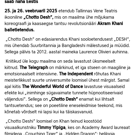
saab näha Eestis
25. ja 26. veebruaril 2025
etendub Tallinnas Vene Teatris
ikooniline
„Chotto Desh“,
mis on maailma ühe mõjukama
koreograafi ja kaasaegse tantsu revolutsionääri
Akram Khani
balletietendus.
„Chotto Desh“ on edasiarendus Khani sooloetendusest „DESH“,
mis ühendab Suurbritannia ja Bangladeshi mälestused ja müüdid.
Sellega pälvis ta 2012. aastal maineka Laurence Olivieri auhinna.
Kriitikud üle kogu maailma on seda lavastust üksmeelselt
kiitnud.
The Telegraph
on
märkinud, et iga stseen on maagiline ja
emotsionaalselt intensiivne.
The Independent
rõhutas Khani
meisterlikkust suurte universumite loomisel ühest märgist. Samal
ajal kiitis
The Wonderful World of Dance
lavastuse visuaalseid
efekte kui „inimhinge sügavaimate tunnete hüpnootiseerivaid
väljendusi". Sellega on
„Chotto Desh“
enamat kui lihtsalt
tantsuetendus; see on poeetiline eneseleidmise teekond, mis
kõnetab võrdselt nii lapsi kui ka täiskasvanuid.
„Chotto Deshi“ loomisel on Khan teinud koostööd
visuaalkunstniku
Timmy Yipiga
, kes on Academy Award laureaat
filmidega „Crouching Tiger“ ja „Hidden Dragon“; helilooja