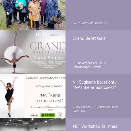
02.11.2025
Metsakalmistu
Grand Ballet Gala
10. november kell 19.00
Rahvusooper Estonia
VII Sügisene balletiõhtu -
"NAT´ike armastusest"
2. november 17.00
Rakvere Teatri
väike saal
PBT Workshop Tallinnas