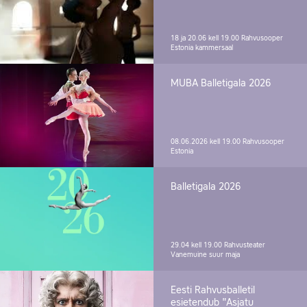
18 ja 20.06 kell 19.00
Rahvusooper
Estonia kammersaal
MUBA Balletigala 2026
08.06.2026 kell 19.00
Rahvusooper
Estonia
Balletigala 2026
29.04 kell 19.00
Rahvusteater
Vanemuine suur maja
Eesti Rahvusballetil
esietendub "Asjatu