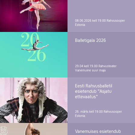
08.06.2026 kell 19.00
Rahvusooper
Estonia
Balletigala 2026
29.04 kell 19.00
Rahvusteater
Vanemuine suur maja
Eesti Rahvusballetil
esietendub "Asjatu
ettevaatus"
26. märts kell 19.00
Rahvusooper
Estonia
Vanemuises esietendub