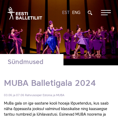
EST
ENG
Sündmused
MUBA Balletigala 2024
03.06 ja 07.06
Rahvusooper Estonia ja MUBA
MuBa gala on iga-aastane kooli hooaja lõpuetendus, kus saab
näha õppeaasta jooksul valminud klassikalise ning kaasaegse
tantsu numbreid ja lühilavastusi. Esinevad MUBA noorema ja