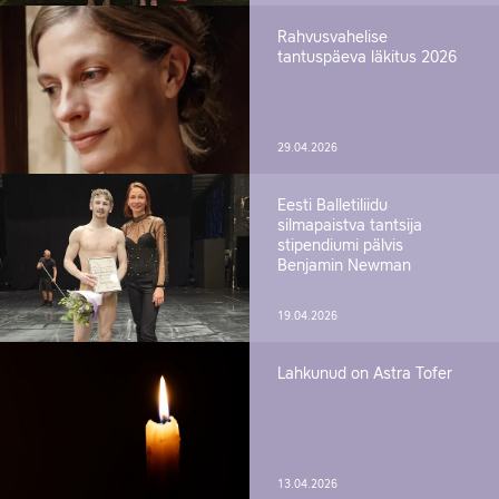
Rahvusvahelise
tantuspäeva läkitus 2026
29.04.2026
Eesti Balletiliidu
silmapaistva tantsija
stipendiumi pälvis
Benjamin Newman
19.04.2026
Lahkunud on Astra Tofer
13.04.2026