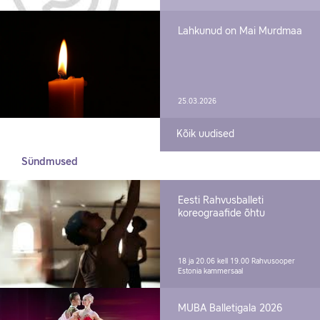
Lahkunud on Mai Murdmaa
25.03.2026
Kõik uudised
Sündmused
Eesti Rahvusballeti
koreograafide õhtu
18 ja 20.06 kell 19.00
Rahvusooper
Estonia kammersaal
MUBA Balletigala 2026