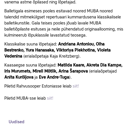
vanema astme õpilased ning lõpetajad.
Balletigala esimeses pooles esitavad noored MUBA noored
talendid mitmekülgset repertuaari kummardusena klassikalisele
balletikunstile. Gala teises pooles jõuab lavale MUBA
balletiõpilaste esituses ja neile pühendatud originaallooming, mis
kulmineerub lõpuklassile lavastatud teosega.
Klassikalise suuna lõpetajad:
Andriana Antoniou, Olha
Bestrenko, Yura Hanasaka, Viktoriya Piekhotina, Violeta
Vedenina
(erialaõpetaja Kaja Kreitzberg).
Kaasaegse suuna lõpetajad:
Matilda Kaare, Akreta Dia Kampe,
Iris Murumets, Mirell Mõtlik, Arina Šarapova
(erialaõpetajad
Anita Kurõljova
ja
Eve Andre-Tuga
).
Piletid Rahvusooper Estoniasse leiab
siit!
Piletid MUBA-sse leiab
siit!
Uudised