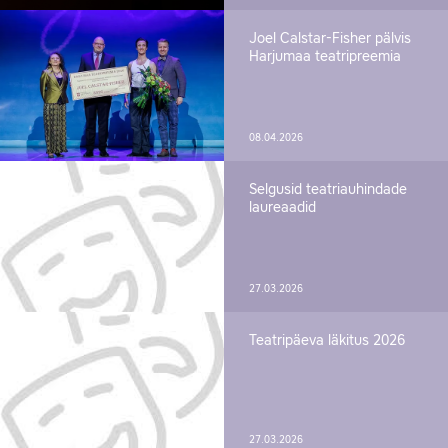
Joel Calstar-Fisher pälvis
Harjumaa teatripreemia
08.04.2026
Selgusid teatriauhindade
laureaadid
27.03.2026
Teatripäeva läkitus 2026
27.03.2026