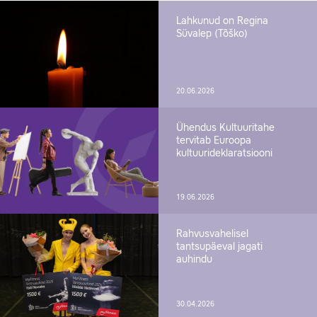
Lahkunud on Regina
Süvalep (Tõško)
20.06.2026
Ühendus Kultuuritahe
tervitab Euroopa
kultuurideklaratsiooni
19.06.2026
Rahvusvahelisel
tantsupäeval jagati
auhindu
30.04.2026