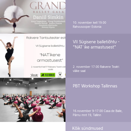
10. november kell 19.00
Rahvusooper Estonia
VII Sügisene balletiõhtu -
"NAT´ike armastusest"
2. november 17.00
Rakvere Teatri
väike saal
PBT Workshop Tallinnas
16.november 9-17.00
Casa de Baile,
Pärnu mnt 19, Tallinn
Kõik sündmused