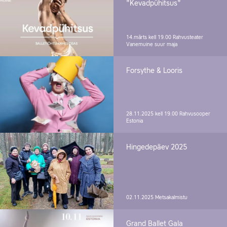
"Kevadpühitsus"
14.märts kell 19.00
Rahvusteater
Vanemuine suur maja
Forsythe & Looris
28.11.2025 kell 19.00
Rahvusooper
Estonia
Hingedepäev 2025
02.11.2025
Metsakalmistu
Grand Ballet Gala