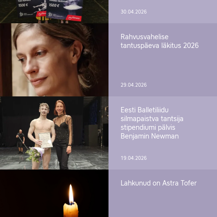
30.04.2026
Rahvusvahelise
tantuspäeva läkitus 2026
29.04.2026
Eesti Balletiliidu
silmapaistva tantsija
stipendiumi pälvis
Benjamin Newman
19.04.2026
Lahkunud on Astra Tofer