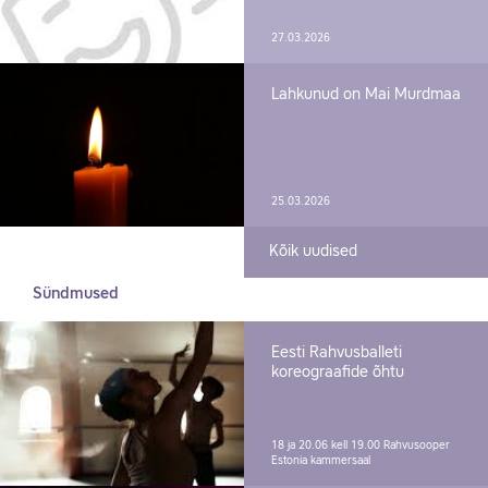
27.03.2026
Lahkunud on Mai Murdmaa
25.03.2026
Kõik uudised
Sündmused
Eesti Rahvusballeti
koreograafide õhtu
18 ja 20.06 kell 19.00
Rahvusooper
Estonia kammersaal