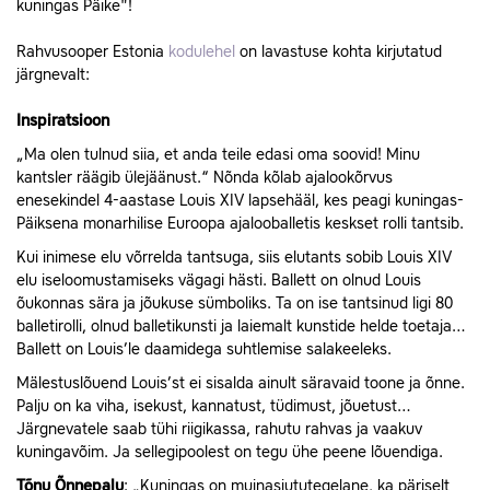
kuningas Päike"!
Rahvusooper Estonia
kodulehel
on lavastuse kohta kirjutatud
järgnevalt:
Inspiratsioon
„Ma olen tulnud siia, et anda teile edasi oma soovid! Minu
kantsler räägib ülejäänust.“ Nõnda kõlab ajalookõrvus
enesekindel 4-aastase Louis XIV lapsehääl, kes peagi kuningas-
Päiksena monarhilise Euroopa ajalooballetis keskset rolli tantsib.
Kui inimese elu võrrelda tantsuga, siis elutants sobib Louis XIV
elu iseloomustamiseks vägagi hästi. Ballett on olnud Louis
õukonnas sära ja jõukuse sümboliks. Ta on ise tantsinud ligi 80
balletirolli, olnud balletikunsti ja laiemalt kunstide helde toetaja…
Ballett on Louis’le daamidega suhtlemise salakeeleks.
Mälestuslõuend Louis’st ei sisalda ainult säravaid toone ja õnne.
Palju on ka viha, isekust, kannatust, tüdimust, jõuetust…
Järgnevatele saab tühi riigikassa, rahutu rahvas ja vaakuv
kuningavõim. Ja sellegipoolest on tegu ühe peene lõuendiga.
Tõnu Õnnepalu
: „Kuningas on muinasjututegelane, ka päriselt