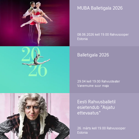
MUBA Balletigala 2026
08.06.2026 kell 19.00
Rahvusooper
Estonia
Balletigala 2026
29.04 kell 19.00
Rahvusteater
Vanemuine suur maja
Eesti Rahvusballetil
esietendub "Asjatu
ettevaatus"
26. märts kell 19.00
Rahvusooper
Estonia