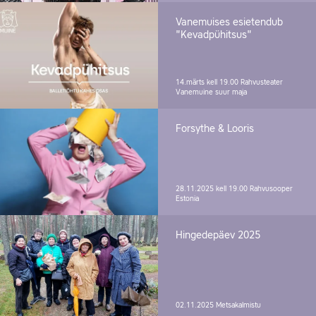
Vanemuises esietendub
"Kevadpühitsus"
14.märts kell 19.00
Rahvusteater
Vanemuine suur maja
Forsythe & Looris
28.11.2025 kell 19.00
Rahvusooper
Estonia
Hingedepäev 2025
02.11.2025
Metsakalmistu