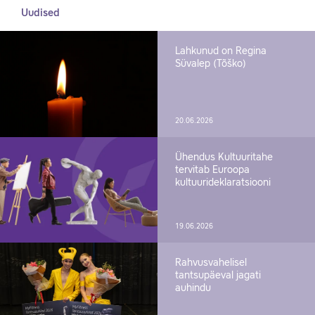
Uudised
Lahkunud on Regina
Süvalep (Tõško)
20.06.2026
Ühendus Kultuuritahe
tervitab Euroopa
kultuurideklaratsiooni
19.06.2026
Rahvusvahelisel
tantsupäeval jagati
auhindu