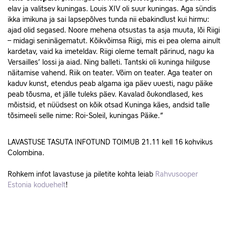
elav ja valitsev kuningas. Louis XIV oli suur kuningas. Aga sündis
ikka imikuna ja sai lapsepõlves tunda nii ebakindlust kui hirmu:
ajad olid segased. Noore mehena otsustas ta asja muuta, lõi Riigi
– midagi seninägematut. Kõikvõimsa Riigi, mis ei pea olema ainult
kardetav, vaid ka imeteldav. Riigi oleme temalt pärinud, nagu ka
Versailles’ lossi ja aiad. Ning balleti. Tantski oli kuninga hiilguse
näitamise vahend. Riik on teater. Võim on teater. Aga teater on
kaduv kunst, etendus peab algama iga päev uuesti, nagu päike
peab tõusma, et jälle tuleks päev. Kavalad õukondlased, kes
mõistsid, et nüüdsest on kõik otsad Kuninga käes, andsid talle
tõsimeeli selle nime: Roi-Soleil, kuningas Päike.“
LAVASTUSE TASUTA INFOTUND TOIMUB 21.11 kell 16 kohvikus
Colombina.
Rohkem infot lavastuse ja piletite kohta leiab
Rahvusooper
Estonia koduehelt
!