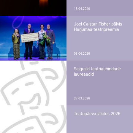
13.04.2026
Joel Calstar-Fisher pälvis
Harjumaa teatripreemia
08.04.2026
Selgusid teatriauhindade
laureaadid
27.03.2026
Teatripäeva läkitus 2026