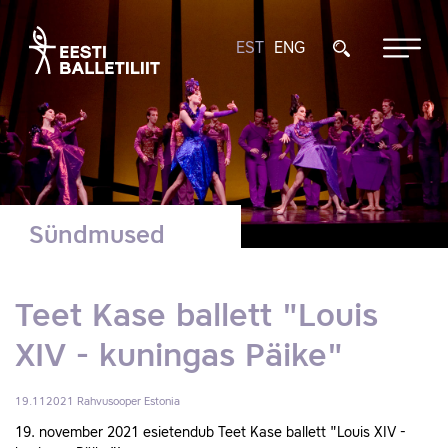
EST
ENG
Sündmused
Teet Kase ballett "Louis
XIV - kuningas Päike"
19.112021
Rahvusooper Estonia
19. november 2021 esietendub Teet Kase ballett "Louis XIV -