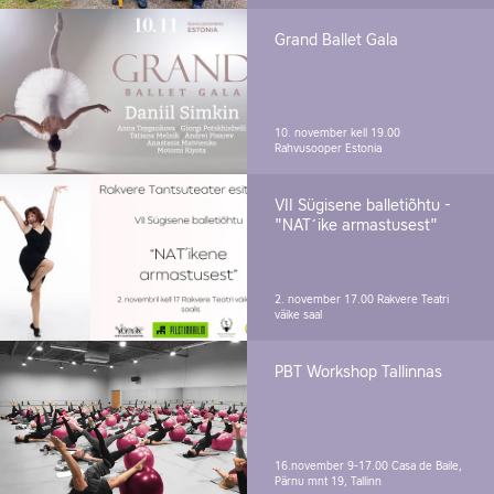
Grand Ballet Gala
10. november kell 19.00
Rahvusooper Estonia
VII Sügisene balletiõhtu -
"NAT´ike armastusest"
2. november 17.00
Rakvere Teatri
väike saal
PBT Workshop Tallinnas
16.november 9-17.00
Casa de Baile,
Pärnu mnt 19, Tallinn