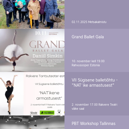
02.11.2025
Metsakalmistu
Grand Ballet Gala
10. november kell 19.00
Rahvusooper Estonia
VII Sügisene balletiõhtu -
"NAT´ike armastusest"
2. november 17.00
Rakvere Teatri
väike saal
PBT Workshop Tallinnas