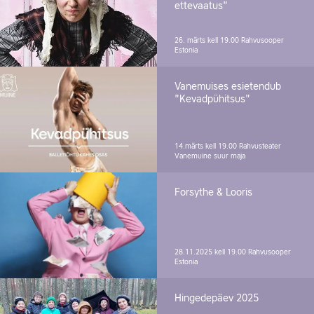
ettevaatus"
26. märts kell 19.00
Rahvusooper
Estonia
Vanemuises esietendub
"Kevadpühitsus"
14.märts kell 19.00
Rahvusteater
Vanemuine suur maja
Forsythe & Looris
28.11.2025 kell 19.00
Rahvusooper
Estonia
Hingedepäev 2025