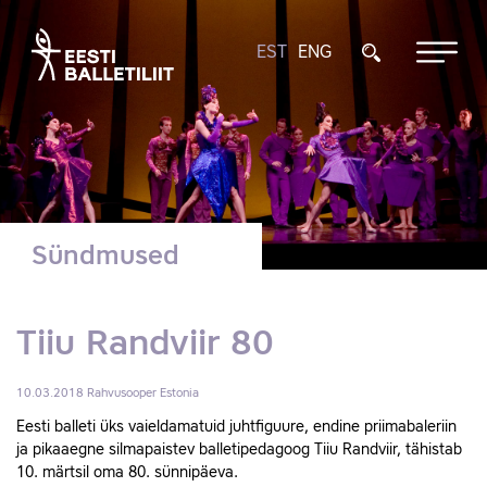
EST
ENG
Sündmused
Tiiu Randviir 80
10.03.2018
Rahvusooper Estonia
Eesti balleti üks vaieldamatuid juhtfiguure, endine priimabaleriin
ja pikaaegne silmapaistev balletipedagoog Tiiu Randviir, tähistab
10. märtsil oma 80. sünnipäeva.