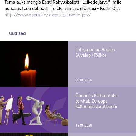
Tema auks mängib Eesti Rahvusballett "Luikede järve", mille
peaosas teeb debüüdi Tiiu üks viimaseid õpilasi - Ketlin Oja.
http://www.opera.ee/lavastus/luikede-jarv/
Uudised
Lahkunud on Regina
Süvalep (Tõško)
20.06.2026
Ühendus Kultuuritahe
tervitab Euroopa
kultuurideklaratsiooni
19.06.2026