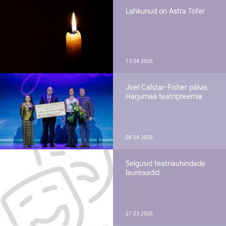
Lahkunud on Astra Tofer
13.04.2026
Joel Calstar-Fisher pälvis
Harjumaa teatripreemia
08.04.2026
Selgusid teatriauhindade
laureaadid
27.03.2026