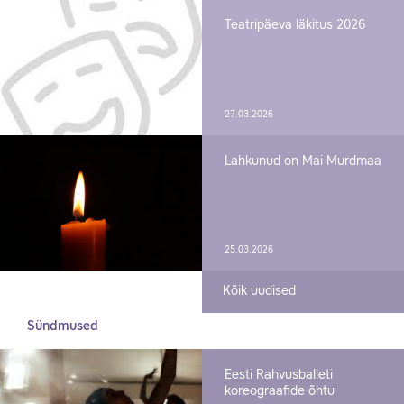
Teatripäeva läkitus 2026
27.03.2026
Lahkunud on Mai Murdmaa
25.03.2026
Kõik uudised
Sündmused
Eesti Rahvusballeti
koreograafide õhtu