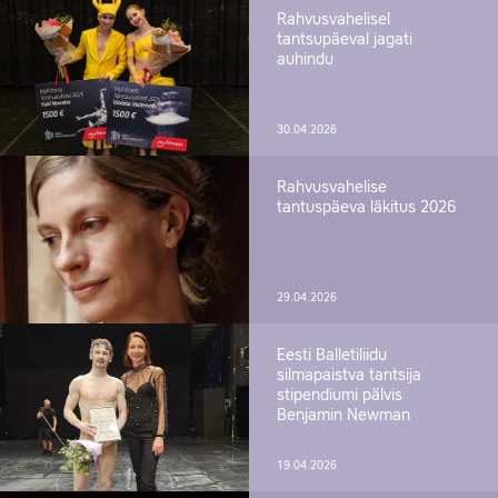
Rahvusvahelisel
tantsupäeval jagati
auhindu
30.04.2026
Rahvusvahelise
tantuspäeva läkitus 2026
29.04.2026
Eesti Balletiliidu
silmapaistva tantsija
stipendiumi pälvis
Benjamin Newman
19.04.2026