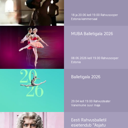
18 ja 20.06 kell 19.00
Rahvusooper
Estonia kammersaal
MUBA Balletigala 2026
08.06.2026 kell 19.00
Rahvusooper
Estonia
Balletigala 2026
29.04 kell 19.00
Rahvusteater
Vanemuine suur maja
Eesti Rahvusballetil
esietendub "Asjatu