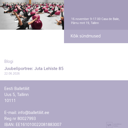
16.november 9-17.00
Casa de Baile,
Pärnu mnt 19, Tallinn
Kõik sündmused
Blogi
Juubeliportree: Juta Lehiste 85
22.06.2026
Eesti Balletiliit
Uus 5, Tallinn
10111
E-mail:
info@balletiliit.ee
Reg nr 80027993
IBAN: EE161010022081883007