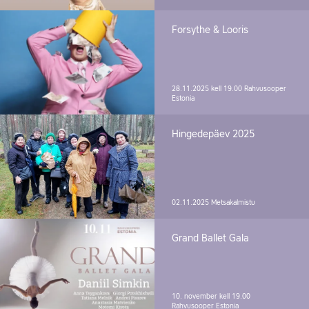
Forsythe & Looris
28.11.2025 kell 19.00
Rahvusooper
Estonia
Hingedepäev 2025
02.11.2025
Metsakalmistu
Grand Ballet Gala
10. november kell 19.00
Rahvusooper Estonia