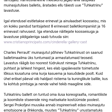
tantsijaid. Rahvusvaheline meeskond jagab lava täispikas
muinasjutulises balletis, äratades ellu täiesti uue "Tuhkatriinu"
lavastuse.
Igal etendusel esitletakse erinevat ja ainulaadset koosseisu, mis
on kokku pandud tantsijatest 8 erinevast balletikompaniist ja 16
erinevast rahvusest. Iga etenduse näitlejate koosseisuga ja
lavastuse pildigaleriiga saab tutvuda siin:
www.cristianoprincipato.com/cinderella-gallery-cast
Charles Perrault’ muinasjutul põhinev Tuhkatriinust on saanud
balletimaailma üks tuntumaid ja armastatumaid teoseid.
Lavastus räägib loo noorest tüdrukust nimega Tuhkatriinu,
puhtast ja lahkest hingest, kes elab igapäevaste toimetuste
lõksus kiusatuna oma kurja kasuema ja kasuõdede poolt. Kuid
ühel erilisel päeval viib haldjast ristiema ta kuninglikule ballile, kus
ta kohtub printsiga ja nende vahel tekib maagiline side.
Tuhkatriinu ballett on tuntud oma ilusa koreograafia, romantiliste
ja koomiliste stseenide ning maitsekate kostüümide poolest.
Sergei Prokofjevi muusika annab inspireerivalt edasi muinasjutu
emotsioone ja õhkkonda, muutes "Tuhkatriinu" unustamatuks