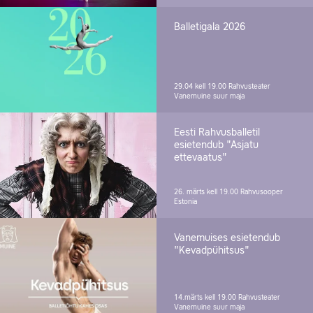
Balletigala 2026
29.04 kell 19.00
Rahvusteater
Vanemuine suur maja
Eesti Rahvusballetil
esietendub "Asjatu
ettevaatus"
26. märts kell 19.00
Rahvusooper
Estonia
Vanemuises esietendub
"Kevadpühitsus"
14.märts kell 19.00
Rahvusteater
Vanemuine suur maja