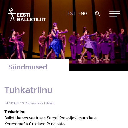
EST
ENG
Sündmused
Tuhkatriinu
14.10 kell 19
Rahvusooper Estonia
Tuhkatriinu
Ballett kahes vaatuses Sergei Prokofjevi muusikale
Koreograafia Cristiano Principato