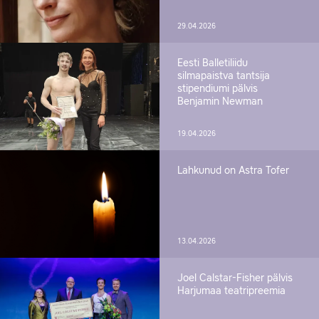
29.04.2026
Eesti Balletiliidu
silmapaistva tantsija
stipendiumi pälvis
Benjamin Newman
19.04.2026
Lahkunud on Astra Tofer
13.04.2026
Joel Calstar-Fisher pälvis
Harjumaa teatripreemia