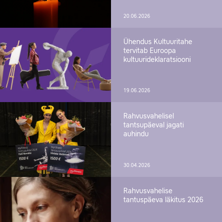
20.06.2026
Ühendus Kultuuritahe
tervitab Euroopa
kultuurideklaratsiooni
19.06.2026
Rahvusvahelisel
tantsupäeval jagati
auhindu
30.04.2026
Rahvusvahelise
tantuspäeva läkitus 2026