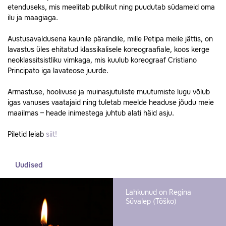
etenduseks, mis meelitab publikut ning puudutab südameid oma
ilu ja maagiaga.
Austusavaldusena kaunile pärandile, mille Petipa meile jättis, on
lavastus üles ehitatud klassikalisele koreograafiale, koos kerge
neoklassitsistliku vimkaga, mis kuulub koreograaf Cristiano
Principato iga lavateose juurde.
Armastuse, hoolivuse ja muinasjutuliste muutumiste lugu võlub
igas vanuses vaatajaid ning tuletab meelde headuse jõudu meie
maailmas – heade inimestega juhtub alati häid asju.
Piletid leiab
siit!
Uudised
Lahkunud on Regina
Süvalep (Tõško)