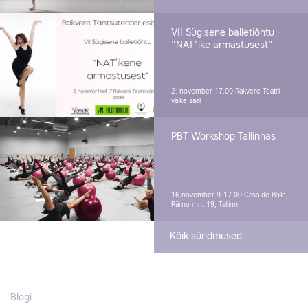
VII Sügisene balletiõhtu -
"NAT´ike armastusest"
2. november 17.00
Rakvere Teatri
väike saal
PBT Workshop Tallinnas
16.november 9-17.00
Casa de Baile,
Pärnu mnt 19, Tallinn
Kõik sündmused
Blogi