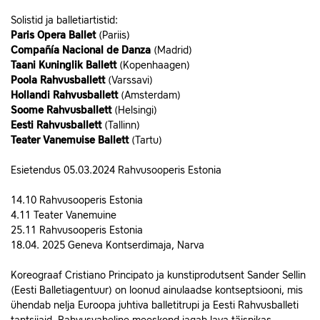
Solistid ja balletiartistid:
Paris Opera Ballet
(Pariis)
Compañía Nacional de Danza
(Madrid)
Taani Kuninglik Ballett
(Kopenhaagen)
Poola Rahvusballett
(Varssavi)
Hollandi Rahvusballett
(Amsterdam)
Soome Rahvusballett
(Helsingi)
Eesti Rahvusballett
(Tallinn)
Teater Vanemuise Ballett
(Tartu)
Esietendus 05.03.2024 Rahvusooperis Estonia
14.10 Rahvusooperis Estonia
4.11 Teater Vanemuine
25.11 Rahvusooperis Estonia
18.04. 2025 Geneva Kontserdimaja, Narva
Koreograaf Cristiano Principato ja kunstiprodutsent Sander Sellin
(Eesti Balletiagentuur) on loonud ainulaadse kontseptsiooni, mis
ühendab nelja Euroopa juhtiva balletitrupi ja Eesti Rahvusballeti