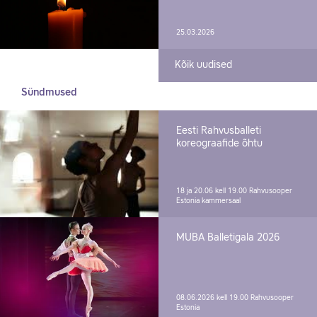
25.03.2026
Kõik uudised
Sündmused
Eesti Rahvusballeti
koreograafide õhtu
18 ja 20.06 kell 19.00
Rahvusooper
Estonia kammersaal
MUBA Balletigala 2026
08.06.2026 kell 19.00
Rahvusooper
Estonia