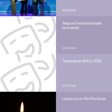
08.04.2026
Selgusid teatriauhindade
laureaadid
27.03.2026
Teatripäeva läkitus 2026
27.03.2026
Lahkunud on Mai Murdmaa