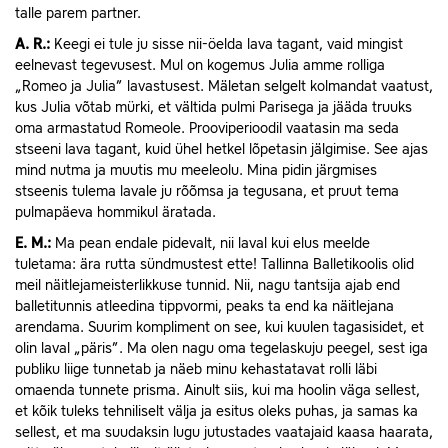
talle parem partner.
A.
R.:
Keegi ei tule ju sisse nii-öelda lava tagant, vaid mingist
eelnevast tegevusest. Mul on kogemus Julia amme rolliga
„Romeo ja Julia” lavastusest. Mäletan selgelt kolmandat vaatust,
kus Julia võtab mürki, et vältida pulmi Parisega ja jääda truuks
oma armastatud Romeole. Prooviperioodil vaatasin ma seda
stseeni lava tagant, kuid ühel hetkel lõpetasin jälgimise. See ajas
mind nutma ja muutis mu meeleolu. Mina pidin järgmises
stseenis tulema lavale ju rõõmsa ja tegusana, et pruut tema
pulmapäeva hommikul äratada.
E.
M.:
Ma pean endale pidevalt, nii laval kui elus meelde
tuletama: ära rutta sündmustest ette! Tallinna Balletikoolis olid
meil näitlejameisterlikkuse tunnid. Nii, nagu tantsija ajab end
balletitunnis atleedina tippvormi, peaks ta end ka näitlejana
arendama. Suurim kompliment on see, kui kuulen tagasisidet, et
olin laval „päris”. Ma olen nagu oma tegelaskuju peegel, sest iga
publiku liige tunnetab ja näeb minu kehastatavat rolli läbi
omaenda tunnete prisma. Ainult siis, kui ma hoolin väga sellest,
et kõik tuleks tehniliselt välja ja esitus oleks puhas, ja samas ka
sellest, et ma suudaksin lugu jutustades vaatajaid kaasa haarata,