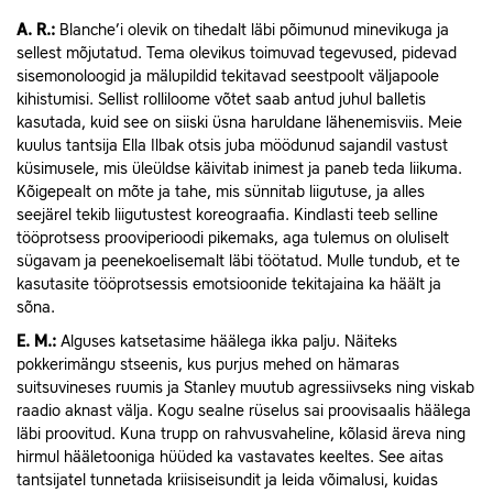
A.
R.:
Blanche’i olevik on tihedalt läbi põimunud minevikuga ja
sellest mõjutatud. Tema olevikus toimuvad tegevused, pidevad
sisemonoloogid ja mälupildid tekitavad seestpoolt väljapoole
kihistumisi. Sellist rolliloome võtet saab antud juhul balletis
kasutada, kuid see on siiski üsna haruldane lähenemisviis. Meie
kuulus tantsija Ella Ilbak otsis juba möödunud sajandil vastust
küsimusele, mis üleüldse käivitab inimest ja paneb teda liikuma.
Kõigepealt on mõte ja tahe, mis sünnitab liigutuse, ja alles
seejärel tekib liigutustest koreograafia. Kindlasti teeb selline
tööprotsess prooviperioodi pikemaks, aga tulemus on oluliselt
sügavam ja peenekoelisemalt läbi töötatud. Mulle tundub, et te
kasutasite tööprotsessis emotsioonide tekitajaina ka häält ja
sõna.
E.
M.:
Alguses katsetasime häälega ikka palju. Näiteks
pokkerimängu stseenis, kus purjus mehed on hämaras
suitsuvineses ruumis ja Stanley muutub agressiivseks ning viskab
raadio aknast välja. Kogu sealne rüselus sai proovisaalis häälega
läbi proovitud. Kuna trupp on rahvusvaheline, kõlasid äreva ning
hirmul hääletooniga hüüded ka vastavates keeltes. See aitas
tantsijatel tunnetada kriisiseisundit ja leida võimalusi, kuidas