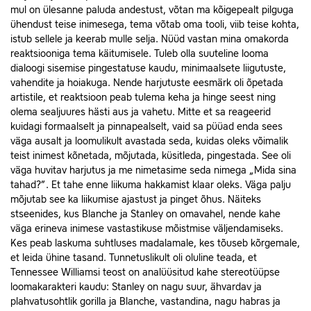
mul on ülesanne paluda andestust, võtan ma kõigepealt pilguga
ühendust teise inimesega, tema võtab oma tooli, viib teise kohta,
istub sellele ja keerab mulle selja. Nüüd vastan mina omakorda
reaktsiooniga tema käitumisele. Tuleb olla suuteline looma
dialoogi sisemise pingestatuse kaudu, minimaalsete liigutuste,
vahendite ja hoiakuga. Nende harjutuste eesmärk oli õpetada
artistile, et reaktsioon peab tulema keha ja hinge seest ning
olema sealjuures hästi aus ja vahetu. Mitte et sa reageerid
kuidagi formaalselt ja pinnapealselt, vaid sa püüad enda sees
väga ausalt ja loomulikult avastada seda, kuidas oleks võimalik
teist inimest kõnetada, mõjutada, küsitleda, pingestada. See oli
väga huvitav harjutus ja me nimetasime seda nimega „Mida sina
tahad?”. Et tahe enne liikuma hakkamist klaar oleks. Väga palju
mõjutab see ka liikumise ajastust ja pinget õhus. Näiteks
stseenides, kus Blan­che ja Stanley on omavahel, nende kahe
väga erineva inimese vastastikuse mõistmise väljendamiseks.
Kes peab laskuma suhtluses madalamale, kes tõuseb kõrgemale,
et leida ühine tasand. Tunnetuslikult oli oluline teada, et
Tennessee Williamsi teost on analüüsitud kahe stereotüüpse
loomakarakteri kaudu: Stanley on nagu suur, ähvardav ja
plahvatusohtlik gorilla ja Blan­che, vastandina, nagu habras ja