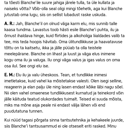
ta tõesti Blanche’ile suure jahiga järele tulla, ta üle kullata ja
naiseks võtta? Võib-olla seal oligi mingi tõehetk, aga kui Blanche
jutustab oma lugu, siis on sellist lubadust raske uskuda.
A.
R.:
Jah, Blanche’il on olnud väga karm elu, mis sunnib talle
kaasa tundma. Lavastus toob hästi esile Blanche’i puhta, ilu ja
õrnust ihaldava hinge, kuid flirtides ja alkoholiga liialdades valib ta
tee, mis teda hoopis hävitab. Oma ülitundlikkuse ja haavatavuse
tõttu on ta kaitsetu, ikka ja jälle püüab ta olla teistele
meelepärane. Blanche on lihast ja luust ja väga elus inimene
kogu oma ilu ja valuga. Ilu ongi väga valus ja igas valus on oma
osa ilul. See ongi elu ise.
E.
M.:
Elu ilu ja valu üheskoos. Tean, et tundlikke inimesi
imetletakse, kuid vahel ka mõistetakse valesti. Olen isegi selline,
reageerin ja elan palju üle ning lasen endast kõike läbi nagu sõel.
Nii olen vahel omaenese tundlikkusest kurnatud ja teinekord võin
jälle käituda teatud olukordades tuimalt. Teised ei suuda mõista,
miks ma mõne asja peale nii endast välja lähen või end
puudutatuna tunnen.
Kui nüüd tagasi põrgata sinna tantsutehnika ja kehakeele juurde,
siis Blanche’i tantsusammud ei ole otseselt eriti rasked. Minu