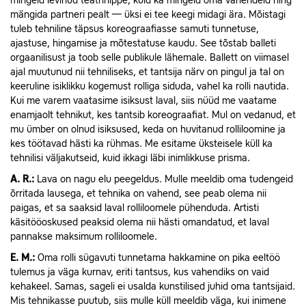
mingeid levinud teatrinippe, kuid ka mingeid oma vahendeid ning
mängida partneri pealt — üksi ei tee keegi midagi ära. Mõistagi
tuleb tehniline täpsus koreograafiasse samuti tunnetuse,
ajastuse, hingamise ja mõtestatuse kaudu. See tõstab balleti
orgaanilisust ja toob selle publikule lähemale. Ballett on viimasel
ajal muutunud nii tehniliseks, et tantsija närv on pingul ja tal on
keeruline isiklikku kogemust rolliga siduda, vahel ka rolli nautida.
Kui me varem vaatasime isiksust laval, siis nüüd me vaatame
enamjaolt tehnikut, kes tantsib koreograafiat. Mul on vedanud, et
mu ümber on olnud isiksused, keda on huvitanud rolliloomine ja
kes töötavad hästi ka rühmas. Me esitame üksteisele küll ka
tehnilisi väljakutseid, kuid ikkagi läbi inimlikkuse prisma.
A.
R.:
Lava on nagu elu peegeldus. Mulle meeldib oma tudengeid
õrritada lausega, et tehnika on vahend, see peab olema nii
paigas, et sa saaksid laval rolliloomele pühenduda. Artisti
käsitööoskused peaksid olema nii hästi omandatud, et laval
pannakse maksimum rolliloomele.
E.
M.:
Oma rolli sügavuti tunnetama hakkamine on pika eeltöö
tulemus ja väga kurnav, eriti tantsus, kus vahendiks on vaid
kehakeel. Samas, sageli ei usalda kunstilised juhid oma tantsijaid.
Mis tehnikasse puutub, siis mulle küll meeldib väga, kui inimene