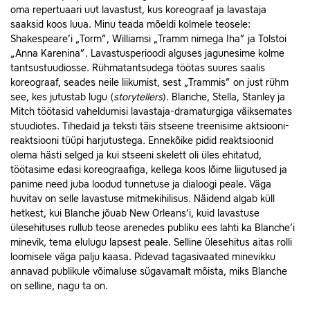
oma repertuaari uut lavastust, kus koreograaf ja lavastaja
saaksid koos luua. Minu teada mõeldi kolmele teosele:
Shakespeare’i „Torm”, Williamsi „Tramm nimega Iha” ja Tolstoi
„Anna Karenina”. Lavastusperioodi alguses jagunesime kolme
tantsustuudiosse. Rühmatantsudega töötas suures saalis
koreograaf, seades neile liikumist, sest „Trammis” on just rühm
see, kes jutustab lugu (
storytellers
). Blanche, Stella, Stanley ja
Mitch töötasid vaheldumisi lavastaja-dramaturgiga väiksemates
stuudiotes. Tihedaid ja teksti täis stseene treenisime aktsiooni-
reaktsiooni tüüpi harjutustega. Ennekõike pidid reaktsioonid
olema hästi selged ja kui stseeni skelett oli üles ehitatud,
töötasime edasi koreograafiga, kellega koos lõime liigutused ja
panime need juba loodud tunnetuse ja dialoogi peale. Väga
huvitav on selle lavastuse mitmekihilisus. Näidend algab küll
hetkest, kui Blanche jõuab New Orleans’i, kuid lavastuse
ülesehituses rullub teose arenedes publiku ees lahti ka Blanche’i
minevik, tema elulugu lapsest peale. Selline ülesehitus aitas rolli
loomisele väga palju kaasa. Pidevad tagasivaated minevikku
annavad publikule võimaluse sügavamalt mõista, miks Blanche
on selline, nagu ta on.