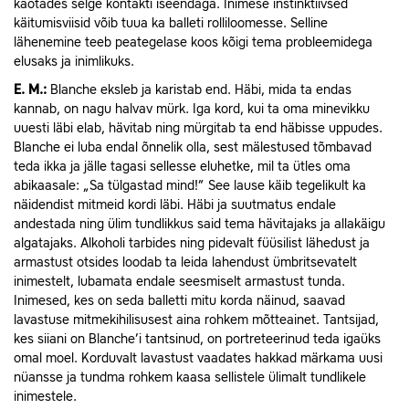
kaotades selge kontakti iseendaga. Inimese instinktiivsed
käitumisviisid võib tuua ka balleti rolliloomesse. Selline
lähenemine teeb peategelase koos kõigi tema probleemidega
elusaks ja inimlikuks.
E.
M.:
Blanche eksleb ja karistab end. Häbi, mida ta endas
kannab, on nagu halvav mürk. Iga kord, kui ta oma minevikku
uuesti läbi elab, hävitab ning mürgitab ta end häbisse uppudes.
Blanche ei luba endal õnnelik olla, sest mälestused tõmbavad
teda ikka ja jälle tagasi sellesse eluhetke, mil ta ütles oma
abikaasale: „Sa tülgastad mind!” See lause käib tegelikult ka
näidendist mitmeid kordi läbi. Häbi ja suutmatus endale
andestada ning ülim tundlikkus said tema hävitajaks ja allakäigu
algatajaks. Alkoholi tarbides ning pidevalt füüsilist lähedust ja
armastust otsides loodab ta leida lahendust ümbritsevatelt
inimestelt, lubamata endale seesmiselt armastust tunda.
Inimesed, kes on seda balletti mitu korda näinud, saavad
lavastuse mitmekihilisusest aina rohkem mõtteainet. Tantsijad,
kes siiani on Blanche’i tantsinud, on portreteerinud teda igaüks
omal moel. Korduvalt lavastust vaadates hakkad märkama uusi
nüansse ja tundma rohkem kaasa sellistele ülimalt tundlikele
inimestele.