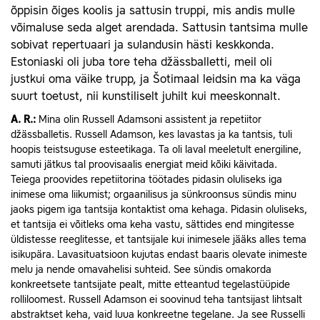
õppisin õiges koolis ja sattusin truppi, mis andis mulle
võimaluse seda alget arendada. Sattusin tantsima mulle
sobivat repertuaari ja sulandusin hästi keskkonda.
Estoniaski oli juba tore teha džässballetti, meil oli
justkui oma väike trupp, ja Šotimaal leidsin ma ka väga
suurt toetust, nii kunstiliselt juhilt kui meeskonnalt.
A.
R.:
Mina olin Russell Adamsoni assistent ja repetiitor
džässballetis. Russell Adamson, kes lavastas ja ka tantsis, tuli
hoopis teistsuguse esteetikaga. Ta oli laval meeletult energiline,
samuti jätkus tal proovisaalis energiat meid kõiki käivitada.
Teiega proovides repetiitorina töötades pidasin oluliseks iga
inimese oma liikumist; orgaanilisus ja sünkroonsus sündis minu
jaoks pigem iga tantsija kontaktist oma kehaga. Pidasin oluliseks,
et tantsija ei võitleks oma keha vastu, sättides end mingitesse
üldistesse reeglitesse, et tantsijale kui inimesele jääks alles tema
isikupära. Lavasituatsioon kujutas endast baaris olevate inimeste
melu ja nende omavahelisi suhteid. See sündis omakorda
konkreetsete tantsijate pealt, mitte etteantud tegelastüüpide
rolliloomest. Russell Adamson ei soovinud teha tantsijast lihtsalt
abstraktset keha, vaid luua konkreetne tegelane. Ja see Russelli