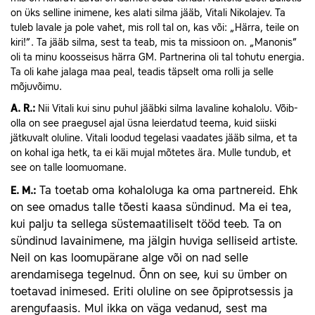
on üks selline inimene, kes alati silma jääb, Vitali Nikolajev. Ta
tuleb lavale ja pole vahet, mis roll tal on, kas või: „Härra, teile on
kiri!”. Ta jääb silma, sest ta teab, mis ta missioon on. „Manonis”
oli ta minu koosseisus härra GM. Partnerina oli tal tohutu energia.
Ta oli kahe jalaga maa peal, teadis täpselt oma rolli ja selle
mõjuvõimu.
A.
R.:
Nii Vitali kui sinu puhul jääbki silma lavaline kohalolu. Võib-
olla on see praegusel ajal üsna leierdatud teema, kuid siiski
jätkuvalt oluline. Vitali loodud tegelasi vaadates jääb silma, et ta
on kohal iga hetk, ta ei käi mujal mõtetes ära. Mulle tundub, et
see on talle loomuomane.
Ta toetab oma kohaloluga ka oma partnereid. Ehk
E.
M.:
on see omadus talle tõesti kaasa sündinud. Ma ei tea,
kui palju ta sellega süstemaatiliselt tööd teeb. Ta on
sündinud lavainimene, ma jälgin huviga selliseid artiste.
Neil on kas loomupärane alge või on nad selle
arendamisega tegelnud. Õnn on see, kui su ümber on
toetavad inimesed. Eriti oluline on see õpiprotsessis ja
arengufaasis. Mul ikka on väga vedanud, sest ma