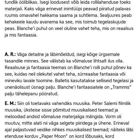
tundlik ööliblikas. Isegi loodusest võib leida rollilahenduse toeks
materjali. Kaks väga erinevat inimtüüpi peavad piiratud palavas
ruumis omavahel hakkama saama ja suhtlema. Sealjuures peab
kehakeele kaudu avanema ka see, mis toimub tegelaskujude
peas. Blanche’i puhul on veel oluline vahet teha, mis on reaalsus
ja mis fantaasia.
A.
R.:
Väga detailne ja läbimõeldud, isegi kõige ürgsemale
tasandile minnes. See välistab ka võimaluse lihtsalt ilus olla.
Reaalsuse ja fantaasia teemas on Blanche’i rolli puhul põnev ka
see, kuidas neil olekutel vahet teha, sürreaalse fantaasia või
mineviku lavale toomine. Balletis kasutatakse selliseid tegelasi ja
unenäolisust üsnagi palju. Blanche’i fantaasiatele on „Trammis”
palju tähelepanu pööratud.
E.
M.:
Siin oli toetavaks vahendiks muusika. Peter Salemi filmilik
muusika, üksteise sisse põimitud muusikalised teemad ja
meloodiad andsid võimaluse materjaliga mängida. Vorm oli
muutuv, mitte alati nii väga selgete piiridega ja ühene. Erineval
ajal paljastuvad veidike nihkes muusikalised teemad; näiteks läbi
etenduse korduv „Paper Moon” on kord lõbusaks, kord