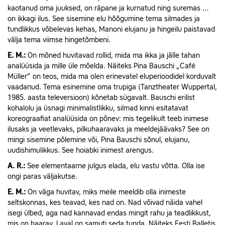
kaotanud oma juuksed, on räpane ja kurnatud ning suremas …
on ikkagi ilus. See sisemine elu hõõgumine tema silmades ja
tundlikkus võbelevas kehas, Manoni elujanu ja hingeilu paistavad
välja tema viimse hingetõmbeni.
E.
M.:
On mõned huvitavad rollid, mida ma ikka ja jälle tahan
analüüsida ja mille üle mõelda. Näiteks Pina Baus­chi „Café
Müller” on teos, mida ma olen erinevatel eluperioodidel korduvalt
vaadanud. Tema esinemine oma trupiga (Tanztheater Wuppertal,
1985. aasta televersioon) kõnetab sügavalt. Bauschi erilist
kohalolu ja üsnagi minimalistlikku, silmad kinni esitatavat
koreograafiat analüüsida on põnev: mis tegelikult teeb inimese
ilusaks ja veetlevaks, pilkuhaaravaks ja meeldejäävaks? See on
mingi sisemine põlemine või, Pina Bauschi sõnul, elujanu,
uudishimulikkus. See hoiabki inimest arengus.
A.
R.:
See elementaarne julgus elada, elu vastu võtta. Olla ise
ongi paras väljakutse.
E.
M.:
On väga huvitav, miks meile meeldib olla inimeste
seltskonnas, kes teavad, kes nad on. Nad võivad näida vahel
isegi ülbed, aga nad kannavad endas mingit rahu ja teadlikkust,
mis on haarav. Laval on samuti seda tunda. Näiteks Eesti Balletis