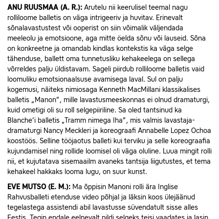
ANU RUUSMAA (A. R.):
Arutelu nii keerulisel teemal nagu
rolliloome balletis on väga intrigeeriv ja huvitav. Erinevalt
sõnalavastustest või ooperist on siin võimalik väljendada
meeleolu ja emotsioone, aga mitte öelda sõnu või lauseid. Sõna
on konkreetne ja omandab kindlas kontekstis ka väga selge
tähenduse, ballett oma tunnetusliku kehakeelega on sellega
võrreldes palju üldistavam. Sageli piirdub rolliloome balletis vaid
loomuliku emotsionaalsuse avamisega laval. Sul on palju
kogemusi, näiteks nimiosaga Kenneth MacMillani klassikalises
balletis „Manon”, mille lavastusmeeskonnas ei olnud dramaturgi,
kuid ometigi oli su roll selgepiiriline. Sa oled tantsinud ka
Blanche’i balletis „Tramm nimega Iha”, mis valmis lavastaja-
dramaturgi Nancy Meckleri ja koreograafi Annabelle Lopez Ochoa
koostöös. Selline tööjaotus balleti kui terviku ja selle koreograafia
kujundamisel ning rollide loomisel oli väga oluline. Luua mingit rolli
nii, et kujutatava sisemaailm avaneks tantsija liigutustes, et tema
kehakeel hakkaks looma lugu, on suur kunst.
EVE MUTSO (E. M.):
Ma õppisin Manoni rolli ära Inglise
Rahvusballeti etenduse video põhjal ja läksin koos ülejäänud
tegelastega assistendi abil lavastusse süvendatult sisse alles
Eestis. Tegin endale eelnevalt pildi selgeks teisi vaadates ja lasin