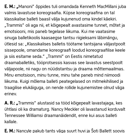
E.
M.: „
Manoni” õppides tuli omandada Kenneth MacMillani juba
valmis lavastuse koreograafia. Küpse koreograafina on tal
klassikalise balleti baasil välja kujunenud oma kindel käekiri.
„Trammis” oli aga nii, et kõigepealt avastasime tunnet, mõtet ja
emotsiooni, mis paneb tegelase liikuma. Kui me vaatasime
sinuga balletikoolis kaasaegse tantsu riigieksami läbimängu,
ütlesid sa: „Klassikalises balletis töötame tantsijana väljastpoolt
sissepoole, omandame koreograafi loodud koreograafilise keele
ja siis esitame seda.” „Trammi” on Eestis nimetatud
draamaballetiks, tööprotsessis kasvas see lavastus seestpoolt
väljapoole, nii nagu on nüüdistantsu ja draama mõttemaailmas.
Minu emotsioon, minu tunne, minu tahe paneb mind niimoodi
liikuma. Kuigi mõlema balleti peategelased on mitmekihilised ja
traagilise elukäiguga, on nende rollide kujunemistee olnud väga
erinev.
A.
R.: „
Trammis” alustasid sa tööd kõigepealt lavastajaga, kes
ühtlasi oli ka dramaturg. Nancy Meckler oli lavastanud korduvalt
Tennessee Williamsi draamanäidendit, enne kui asus balleti
kallale.
E.
M.:
Nancyle pakub tants väga suurt huvi ja Šoti Ballett soovis