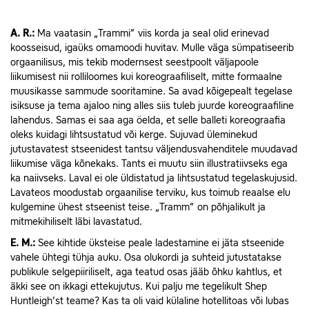
A.
R.:
Ma vaatasin „Trammi” viis korda ja seal olid erinevad
koosseisud, igaüks omamoodi huvitav. Mulle väga sümpatiseerib
orgaanilisus, mis tekib modernsest seestpoolt väljapoole
liikumisest nii rolliloomes kui koreograafiliselt, mitte formaalne
muusikasse sammude sooritamine. Sa avad kõigepealt tegelase
isiksuse ja tema ajaloo ning alles siis tuleb juurde koreograafiline
lahendus. Samas ei saa aga öelda, et selle balleti koreograafia
oleks kuidagi lihtsustatud või kerge. Sujuvad üleminekud
jutustavatest stseenidest tantsu väljendusvahenditele muudavad
liikumise väga kõnekaks. Tants ei muutu siin illustratiivseks ega
ka naiivseks. Laval ei ole üldistatud ja lihtsustatud tegelaskujusid.
Lavateos moodustab orgaanilise terviku, kus toimub reaalse elu
kulgemine ühest stseenist teise. „Tramm” on põhjalikult ja
mitmekihiliselt läbi lavastatud.
E.
M.:
See kihtide üksteise peale ladestamine ei jäta stseenide
vahele ühtegi tühja auku. Osa olukordi ja suhteid jutustatakse
publikule selgepiiriliselt, aga teatud osas jääb õhku kahtlus, et
äkki see on ikkagi ettekujutus. Kui palju me tegelikult Shep
Huntleigh’st teame? Kas ta oli vaid külaline hotellitoas või lubas