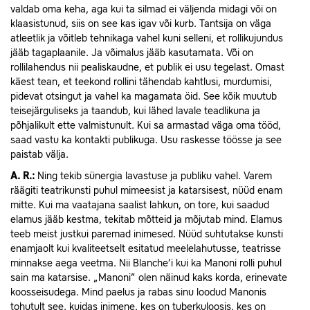
valdab oma keha, aga kui ta silmad ei väljenda midagi või on
klaasistunud, siis on see kas igav või kurb. Tantsija on väga
atleetlik ja võitleb tehnikaga vahel kuni selleni, et rollikujundus
jääb tagaplaanile. Ja võimalus jääb kasutamata. Või on
rollilahendus nii pealiskaudne, et publik ei usu tegelast. Omast
käest tean, et teekond rollini tähendab kahtlusi, murdumisi,
pidevat otsingut ja vahel ka magamata öid. See kõik muutub
teisejärguliseks ja taandub, kui lähed lavale teadlikuna ja
põhjalikult ette valmistunult. Kui sa armastad väga oma tööd,
saad vastu ka kontakti publikuga. Usu raskesse töösse ja see
paistab välja.
A.
R.:
Ning tekib sünergia lavastuse ja publiku vahel. Varem
räägiti teatrikunsti puhul mimeesist ja katarsisest, nüüd enam
mitte. Kui ma vaatajana saalist lahkun, on tore, kui saadud
elamus jääb kestma, tekitab mõtteid ja mõjutab mind. Elamus
teeb meist justkui paremad inimesed. Nüüd suhtutakse kunsti
enamjaolt kui kvaliteetselt esitatud meelelahutusse, teatrisse
minnakse aega veetma. Nii Blanche’i kui ka Manoni rolli puhul
sain ma katarsise. „Manoni” olen näinud kaks korda, erinevate
koosseisudega. Mind paelus ja rabas sinu loodud Manonis
tohutult see, kuidas inimene, kes on tuberkuloosis, kes on