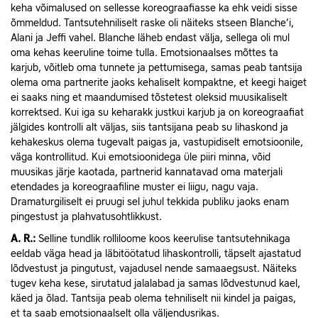
keha võimalused on sellesse koreograafiasse ka ehk veidi sisse
õmmeldud. Tantsutehniliselt raske oli näiteks stseen Blanche’i,
Alani ja Jeffi vahel. Blanche läheb endast välja, sellega oli mul
oma kehas keeruline toime tulla. Emotsionaalses mõttes ta
karjub, võitleb oma tunnete ja pettumisega, samas peab tantsija
olema oma partnerite jaoks kehaliselt kompaktne, et keegi haiget
ei saaks ning et maandumised tõstetest oleksid muusikaliselt
korrektsed. Kui iga su keharakk justkui karjub ja on koreograafiat
jälgides kontrolli alt väljas, siis tantsijana peab su lihaskond ja
kehakeskus olema tugevalt paigas ja, vastupidiselt emotsioonile,
väga kontrollitud. Kui emotsioonidega üle piiri minna, võid
muusikas järje kaotada, partnerid kannatavad oma materjali
etendades ja koreograafiline muster ei liigu, nagu vaja.
Dramaturgiliselt ei pruugi sel juhul tekkida publiku jaoks enam
pingestust ja plahvatusohtlikkust.
A. R.:
Selline tundlik rolliloome koos keerulise tantsutehnikaga
eeldab väga head ja läbitöötatud lihaskontrolli, täpselt ajastatud
lõdvestust ja pingutust, vajadusel nende samaaegsust. Näiteks
tugev keha kese, sirutatud jalalabad ja samas lõdvestunud kael,
käed ja õlad. Tantsija peab olema tehniliselt nii kindel ja paigas,
et ta saab emotsionaalselt olla väljendusrikas.