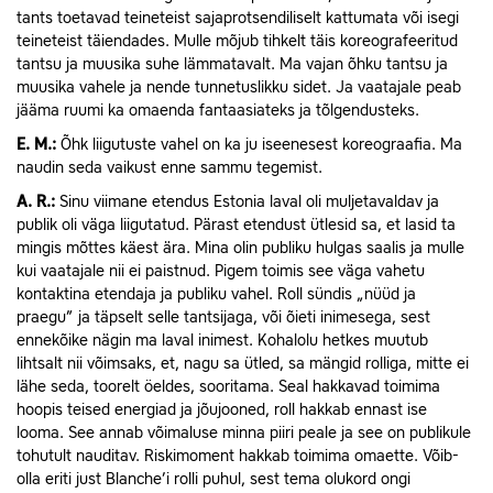
tants toetavad teineteist sajaprotsendiliselt kattumata või isegi
teineteist täiendades. Mulle mõjub tihkelt täis koreografeeritud
tantsu ja muusika suhe lämmatavalt. Ma vajan õhku tantsu ja
muusika vahele ja nende tunnetuslikku sidet. Ja vaatajale peab
jääma ruumi ka omaenda fantaasiateks ja tõlgendusteks.
E.
M.:
Õhk liigutuste vahel on ka ju iseenesest koreograafia. Ma
naudin seda vaikust enne sammu tegemist.
A.
R.:
Sinu viimane etendus Estonia laval oli muljetavaldav ja
publik oli väga liigutatud. Pärast etendust ütlesid sa, et lasid ta
mingis mõttes käest ära. Mina olin publiku hulgas saalis ja mulle
kui vaatajale nii ei paistnud. Pigem toimis see väga vahetu
kontaktina etendaja ja publiku vahel. Roll sündis „nüüd ja
praegu” ja täpselt selle tantsijaga, või õieti inimesega, sest
ennekõike nägin ma laval inimest. Kohalolu hetkes muutub
lihtsalt nii võimsaks, et, nagu sa ütled, sa mängid rolliga, mitte ei
lähe seda, toorelt öeldes, sooritama. Seal hakkavad toimima
hoopis teised energiad ja jõujooned, roll hakkab ennast ise
looma. See annab võimaluse minna piiri peale ja see on publikule
tohutult nauditav. Riskimoment hakkab toimima omaette. Võib-
olla eriti just Blanche’i rolli puhul, sest tema olukord ongi