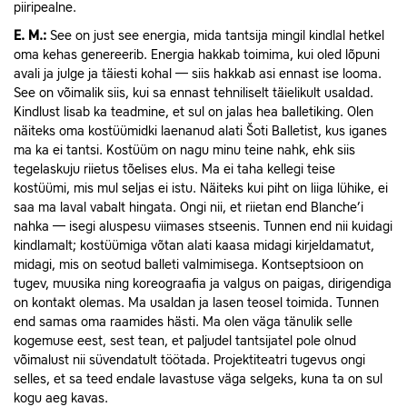
piiripealne.
E.
M.:
See on just see energia, mida tantsija mingil kindlal hetkel
oma kehas genereerib. Energia hakkab toimima, kui oled lõpuni
avali ja julge ja täiesti kohal — siis hakkab asi ennast ise looma.
See on võimalik siis, kui sa ennast tehniliselt täielikult usaldad.
Kindlust lisab ka teadmine, et sul on jalas hea balletiking. Olen
näiteks oma kostüümidki laenanud alati Šoti Balletist, kus iganes
ma ka ei tantsi. Kostüüm on nagu minu teine nahk, ehk siis
tegelaskuju riietus tõelises elus. Ma ei taha kellegi teise
kostüümi, mis mul seljas ei istu. Näiteks kui piht on liiga lühike, ei
saa ma laval vabalt hingata. Ongi nii, et riietan end Blanche’i
nahka — isegi aluspesu viimases stseenis. Tunnen end nii kuidagi
kindlamalt; kostüümiga võtan alati kaasa midagi kirjeldamatut,
midagi, mis on seotud balleti valmimisega. Kontseptsioon on
tugev, muusika ning koreograafia ja valgus on paigas, dirigendiga
on kontakt olemas. Ma usaldan ja lasen teosel toimida. Tunnen
end samas oma raamides hästi. Ma olen väga tänulik selle
kogemuse eest, sest tean, et paljudel tantsijatel pole olnud
võimalust nii süvendatult töötada. Projektiteatri tugevus ongi
selles, et sa teed endale lavastuse väga selgeks, kuna ta on sul
kogu aeg kavas.