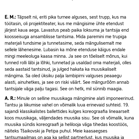
E.
M.:
Täpselt nii, eriti pika turnee alguses, sest trupp, kus ma
töötasin, oli projektiteater, kus me mängisime ühte etendust
järjest kaua aega. Lavastus peab paika loksuma ja tantsija end
koosseisuga ansamblisse tantsima. Mida paremini me trupiga
materjali tundsime ja tunnetasime, seda mängulisemalt me
sellele lähenesime. Lubasin ka mõne etenduse käigus endale
mingi meeleoluga kaasa minna. Ja see on tõeliselt mõnus, kui
tunned rolli läbi ja lõhki, tunnetad ja usaldad oma materjali, olles
seda aastaid tantsinud, ja julged hakata ka muusikaliselt
mängima. Sa oled üksiku palja lambipirni valguses peaaegu
alasti, ainuhetkes, ja see on riski väärt. See mängurõõm annab
tantsijale väga palju tagasi. See on hetk, mil sünnib maagia.
A.
R.:
Minule on selline muusikaga mängimine alati imponeerinud.
Tantsu ja liikumise vahel on võimalik luua erinevaid suhteid. 19.
sajandi klassikalistes ballettides kulges koreograafia lineaarselt
koos muusikaga, väljendades muusika sisu. See oli võimalik, kuna
muusika sündis koreograafi ja helilooja väga tihedas koostöös,
näiteks Tšaikovski ja Petipa puhul. Meie kaasaegses
tantsumaailmas on aga ka sellist partnerlust, kus muusika ja