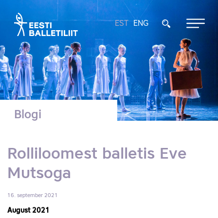
EST
ENG
Blogi
Rolliloomest balletis Eve
Mutsoga
16. september 2021
August 2021