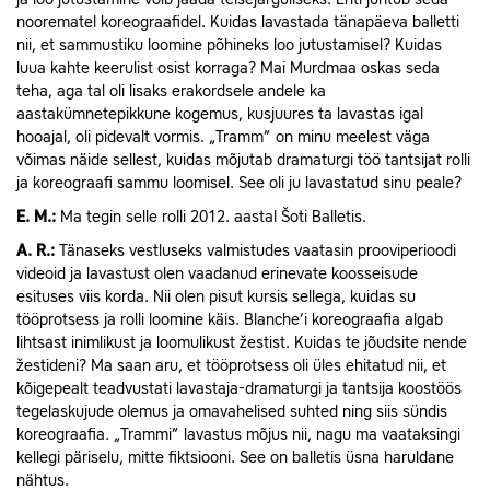
noorematel koreograafidel. Kuidas lavastada tänapäeva balletti
nii, et sammustiku loomine põhineks loo jutustamisel? Kuidas
luua kahte keerulist osist korraga? Mai Murdmaa oskas seda
teha, aga tal oli lisaks erakordsele andele ka
aastakümnetepikkune kogemus, kusjuures ta lavastas igal
hooajal, oli pidevalt vormis. „Tramm” on minu meelest väga
võimas näide sellest, kuidas mõjutab dramaturgi töö tantsijat rolli
ja koreograafi sammu loomisel. See oli ju lavastatud sinu peale?
E.
M.:
Ma tegin selle rolli 2012. aastal Šoti Balletis.
A.
R.:
Tänaseks vestluseks valmistudes vaatasin prooviperioodi
videoid ja lavastust olen vaadanud erinevate koosseisude
esituses viis korda. Nii olen pisut kursis sellega, kuidas su
tööprotsess ja rolli loomine käis. Blanche’i koreograafia algab
lihtsast inimlikust ja loomulikust žestist. Kuidas te jõudsite nende
žestideni? Ma saan aru, et tööprotsess oli üles ehitatud nii, et
kõigepealt teadvustati lavastaja-dramaturgi ja tantsija koostöös
tegelaskujude olemus ja omavahelised suhted ning siis sündis
koreograafia. „Trammi” lavastus mõjus nii, nagu ma vaataksingi
kellegi päriselu, mitte fiktsiooni. See on balletis üsna haruldane
nähtus.