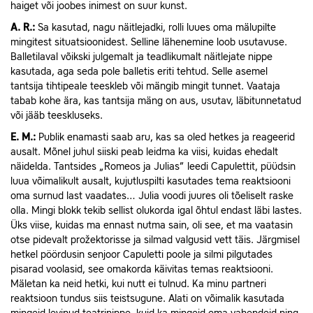
haiget või joobes inimest on suur kunst.
A.
R.:
Sa kasutad, nagu näitlejadki, rolli luues oma mälupilte
mingitest situatsioonidest. Selline lähenemine loob usutavuse.
Balletilaval võikski julgemalt ja teadlikumalt näitlejate nippe
kasutada, aga seda pole balletis eriti tehtud. Selle asemel
tantsija tihtipeale teeskleb või mängib mingit tunnet. Vaataja
tabab kohe ära, kas tantsija mäng on aus, usutav, läbitunnetatud
või jääb teeskluseks.
E.
M.:
Publik enamasti saab aru, kas sa oled hetkes ja reageerid
ausalt. Mõnel juhul siiski peab leidma ka viisi, kuidas ehedalt
näidelda. Tantsides „Romeos ja Julias” leedi Capulettit, püüdsin
luua võimalikult ausalt, kujutluspilti kasutades tema reaktsiooni
oma surnud last vaadates… Julia voodi juures oli tõeliselt raske
olla. Mingi blokk tekib sellist olukorda igal õhtul endast läbi lastes.
Üks viise, kuidas ma ennast nutma sain, oli see, et ma vaatasin
otse pidevalt prožektorisse ja silmad valgusid vett täis. Järgmisel
hetkel pöördusin senjoor Capuletti poole ja silmi pilgutades
pisarad voolasid, see omakorda käivitas temas reaktsiooni.
Mäletan ka neid hetki, kui nutt ei tulnud. Ka minu partneri
reaktsioon tundus siis teistsugune. Alati on võimalik kasutada