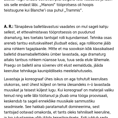
siis selle endast läbi. „Manoni” tööprotsess oli hoopis
teistsugune kui Blanche’i osa puhul „Trammis”.
A. R.:
Tänapäeva balletilavastusi vaadates on mul sageli kahju
sellest, et ettevalmistavas tööprotsessis on puudunud
dramaturg, kes toetaks tantsijat rolli kujundamisel. Tehnika osas
areneb tantsu esituskvaliteet jõudsalt edasi, aga rolliloome jääb
aina rohkem tagaplaanile. Mitte et ma sooviksin kõik klassikalised
balletid draamaballettideks ümber lavastada, aga dramaturg
aitaks tantsus rohkem nüansse luua, tuua seda elule lähemale.
Praegu on balletil aina süvenev oht elust eemalduda, jääda
keerulise tehnikaga kaunipildiliseks meelelahutuseks.
Lavastaja ja koreograaf ühes isikus on aga tohutult keerulises
olukorras, sest ühest küljest on tema ülesandeks n-ö lavastada
muusikat ja teisest küljest lugu. Kui koreograaf on materjali valiku
teinud ning selle läbi töötanud ja jõuab oma tööga proovisaali,
keskendub ta sageli ennekõike muusikale sammustiku
seadmisele. See hakkab paratamatult domineerima, sest
tantsijad ootavad omakorda, et tants oleks tehniliselt keeruline,
ja loo jutustamine võib jääda teisejärguliseks. Eriti juhtub seda