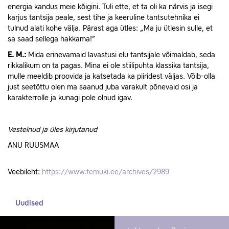
energia kandus meie kõigini. Tuli ette, et ta oli ka närvis ja isegi
karjus tantsija peale, sest tihe ja keeruline tantsutehnika ei
tulnud alati kohe välja. Pärast aga ütles: „Ma ju ütlesin sulle, et
sa saad sellega hakkama!”
E.
M.:
Mida erinevamaid lavastusi elu tantsijale võimaldab, seda
rikkalikum on ta pagas. Mina ei ole stiilipuhta klassika tantsija,
mulle meeldib proovida ja katsetada ka piiridest väljas. Võib-olla
just seetõttu olen ma saanud juba varakult põnevaid osi ja
karakterrolle ja kunagi pole olnud igav.
Vestelnud ja üles kirjutanud
ANU RUUSMAA
Veebileht:
https://www.temuki.ee/archives/2989
Uudised