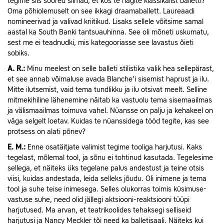
tegime siis suured silmad, et kus te nägite klassikalist balletti?
Oma põhiolemuselt on see ikkagi draamaballett. Laureaadi
nomineerivad ja valivad kriitikud. Lisaks sellele võitsime samal
aastal ka South Banki tantsuauhinna. See oli mõneti uskumatu,
sest me ei teadnudki, mis kategooriasse see lavastus õieti
sobiks.
A.
R.:
Minu meelest on selle balleti stilistika valik hea sellepärast,
et see annab võimaluse avada Blanche’i sisemist haprust ja ilu.
Mitte ilutsemist, vaid tema tundlikku ja ilu otsivat meelt. Selline
mitmekihiline lähenemine näitab ka vastuolu tema sisemaailmas
ja välismaailmas toimuva vahel. Nüansse on palju ja kehakeel on
väga selgelt loetav. Kuidas te nüanssidega tööd tegite, kas see
protsess on alati põnev?
E.
M.:
Enne osatäitjate valimist tegime tooliga harjutusi. Kaks
tegelast, mõlemal tool, ja sõnu ei tohtinud kasutada. Tegelesime
sellega, et näiteks üks tegelane palus andestust ja teine otsis
viisi, kuidas andestada, leida selleks jõudu. Oli inimene ja tema
tool ja suhe teise inimesega. Selles olukorras toimis küsimuse-
vastuse suhe, need olid jällegi aktsiooni-reaktsiooni tüüpi
harjutused. Ma arvan, et teatrikoolides tehaksegi selliseid
harjutusi ja Nancy Meckler tõi need ka balletisaali. Näiteks kui