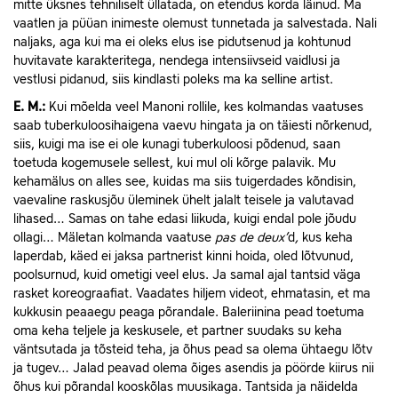
mitte üksnes tehniliselt üllatada, on etendus korda läinud. Ma
vaatlen ja püüan inimeste olemust tunnetada ja salvestada. Nali
naljaks, aga kui ma ei oleks elus ise pidutsenud ja kohtunud
huvitavate karakteritega, nendega intensiivseid vaidlusi ja
vestlusi pidanud, siis kindlasti poleks ma ka selline artist.
E.
M.:
Kui mõelda veel Manoni rollile, kes kolmandas vaatuses
saab tuberkuloosihaigena vaevu hingata ja on täiesti nõrkenud,
siis, kuigi ma ise ei ole kunagi tuberkuloosi põdenud, saan
toetuda kogemusele sellest, kui mul oli kõrge palavik. Mu
kehamälus on alles see, kuidas ma siis tuigerdades kõndisin,
vaevaline raskusjõu üleminek ühelt jalalt teisele ja valutavad
lihased… Samas on tahe edasi liikuda, kuigi endal pole jõudu
ollagi… Mäletan kolmanda vaatuse
pas de
deux’
d
,
kus keha
laperdab, käed ei jaksa partnerist kinni hoida, oled lõtvunud,
poolsurnud, kuid ometigi veel elus. Ja samal ajal tantsid väga
rasket koreograafiat. Vaadates hiljem videot, ehmatasin, et ma
kukkusin peaaegu peaga põrandale. Baleriinina pead toetuma
oma keha teljele ja keskusele, et partner suudaks su keha
väntsutada ja tõsteid teha, ja õhus pead sa olema ühtaegu lõtv
ja tugev… Jalad peavad olema õiges asendis ja pöörde kiirus nii
õhus kui põrandal kooskõlas muusikaga. Tantsida ja näidelda