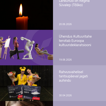
Lahkunud on Regina
Süvalep (Tõško)
20.06.2026
Ühendus Kultuuritahe
tervitab Euroopa
kultuurideklaratsiooni
19.06.2026
Rahvusvahelisel
tantsupäeval jagati
auhindu
30.04.2026