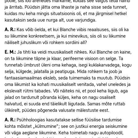
poole, siis loo arenedes märkame, kuidas see valgus teda häirib
ja ärritab. Püüdsin jätta oma lihaste ja naha sisse seda tunnet,
kuidas mu keha mingis situatsioonis oli, et ma järgmisel hetkel
kasutaksin seda uue nurga alt, uue varjundiga.
A.
R.:
Kas võib öelda, et kui Blanche viibis reaalsuses, siis oli ka
su liikumine konkreetsem, ja kui minevikus, siis oli su liikumine
näiliselt juhuslikum või rohkem sordiini all?
E.
M.:
Ja tihti ka veidi muusikaliselt nihkes. Kui Blanche on kaine,
on ta liikumine täpne ja klaar, perifeerne visioon on selge. Ta
tunnetab ümbrust üleni oma kehaga, isegi kuklakarvadega, kogu
selja, külgede, jalatalla ja peatipuga. Mida rohkem ta joob ja
fantaasiamaailmas eksleb, seda tuimemaks ta muutub. Püüdsin
oma liikumist ka kohati muusikaliselt venitada, vahel uneledes ja
ekslevalt rütmi tabades. Või näiteks nii, et pool keha liigub, aga
jalad on tardunult põranda küljes, keha on nagu osaliselt
halvatud, ei suuda end täielikult liigutada. Samas mõte ruttab
ülikiirelt, püüdes põgeneda valusate mälestuste eest.
A.
R.:
Psühholoogias kasutatakse sellise füüsilise tardumise
kohta mõistet „külmumine”; see on justkui energia seiskumine
või väga aeglane liikumine. Keha toimetab nagu autopiloodil,