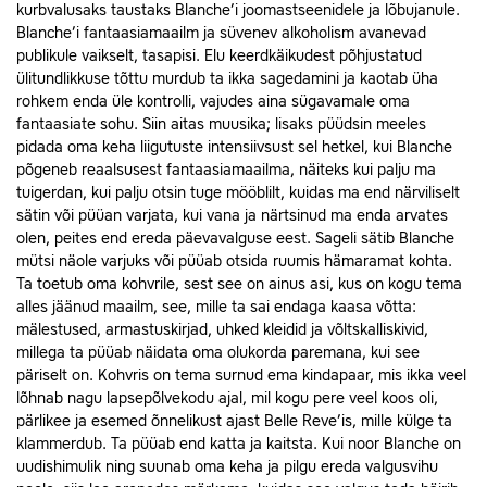
kurbvalusaks taustaks Blanche’i joomastseenidele ja lõbujanule.
Blanche’i fantaasiamaailm ja süvenev alkoholism avanevad
publikule vaikselt, tasapisi. Elu keerdkäikudest põhjustatud
ülitundlikkuse tõttu murdub ta ikka sagedamini ja kaotab üha
rohkem enda üle kontrolli, vajudes aina sügavamale oma
fantaasiate sohu. Siin aitas muusika; lisaks püüdsin meeles
pidada oma keha liigutuste intensiivsust sel hetkel, kui Blanche
põgeneb reaalsusest fantaasiamaailma, näiteks kui palju ma
tuigerdan, kui palju otsin tuge mööblilt, kuidas ma end närviliselt
sätin või püüan varjata, kui vana ja närtsinud ma enda arvates
olen, peites end ereda päevavalguse eest. Sageli sätib Blanche
mütsi näole varjuks või püüab otsida ruumis hämaramat kohta.
Ta toetub oma kohvrile, sest see on ainus asi, kus on kogu tema
alles jäänud maailm, see, mille ta sai endaga kaasa võtta:
mälestused, armastuskirjad, uhked kleidid ja võltskalliskivid,
millega ta püüab näidata oma olukorda paremana, kui see
päriselt on. Kohvris on tema surnud ema kindapaar, mis ikka veel
lõhnab nagu lapsepõlvekodu ajal, mil kogu pere veel koos oli,
pärlikee ja esemed õnnelikust ajast Belle Reve’is, mille külge ta
klammerdub. Ta püüab end katta ja kaitsta. Kui noor Blanche on
uudishimulik ning suunab oma keha ja pilgu ereda valgusvihu