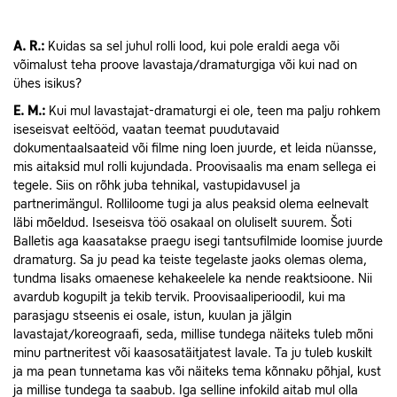
A.
R.:
Kuidas sa sel juhul rolli lood, kui pole eraldi aega või
võimalust teha proove lavastaja/dramaturgiga või kui nad on
ühes isikus?
E.
M.:
Kui mul lavastajat-dramaturgi ei ole, teen ma palju rohkem
iseseisvat eeltööd, vaatan teemat puudutavaid
dokumentaalsaateid või filme ning loen juurde, et leida nüansse,
mis aitaksid mul rolli kujundada. Proovisaalis ma enam sellega ei
tegele. Siis on rõhk juba tehnikal, vastupidavusel ja
partnerimängul. Rolliloome tugi ja alus peaksid olema eelnevalt
läbi mõeldud. Iseseisva töö osakaal on oluliselt suurem. Šoti
Balletis aga kaasatakse praegu isegi tantsufilmide loomise juurde
dramaturg. Sa ju pead ka teiste tegelaste jaoks olemas olema,
tundma lisaks omaenese kehakeelele ka nende reaktsioone. Nii
avardub kogupilt ja tekib tervik. Proovisaaliperioodil, kui ma
parasjagu stseenis ei osale, istun, kuulan ja jälgin
lavastajat/koreograafi, seda, millise tundega näiteks tuleb mõni
minu partneritest või kaasosatäitjatest lavale. Ta ju tuleb kuskilt
ja ma pean tunnetama kas või näiteks tema kõnnaku põhjal, kust
ja millise tundega ta saabub. Iga selline infokild aitab mul olla