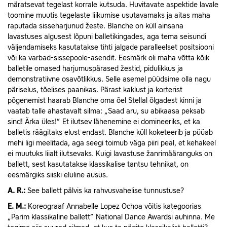
märatsevat tegelast korrale kutsuda. Huvitavate aspektide lavale
toomine muutis tegelaste liikumise usutavamaks ja aitas maha
raputada sisseharjunud žeste. Blanche on küll ainsana
lavastuses algusest lõpuni balletikingades, aga tema seisundi
väljendamiseks kasutatakse tihti jalgade paralleelset positsiooni
või ka varbad-sissepoole-asendit. Eesmärk oli maha võtta kõik
balletile omased harjumuspärased žestid, pidulikkus ja
demonstratiivne osavõtlikkus. Selle asemel püüdsime olla nagu
päriselus, tõelises paanikas. Pärast kaklust ja korterist
põgenemist haarab Blanche oma õel Stellal õlgadest kinni ja
vaatab talle ahastavalt silma: „Saad aru, su abikaasa peksab
sind! Ärka üles!” Et ilutsev lähenemine ei domineeriks, et ka
balletis räägitaks elust endast. Blanche küll koketeerib ja püüab
mehi ligi meelitada, aga seegi toimub väga piiri peal, et kehakeel
ei muutuks liialt ilutsevaks. Kuigi lavastuse žanrimääranguks on
ballett, sest kasutatakse klassikalise tantsu tehnikat, on
eesmärgiks siiski eluline ausus.
A.
R.:
See ballett pälvis ka rahvusvahelise tunnustuse?
E.
M.:
Koreograaf Annabelle Lopez Ochoa võitis kategoorias
„Parim klassikaline ballett” National Dance Awardsi auhinna. Me