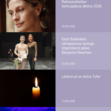
Rahvusvahelise
tantuspäeva läkitus 2026
29.04.2026
Eesti Balletiliidu
silmapaistva tantsija
stipendiumi pälvis
Benjamin Newman
19.04.2026
Lahkunud on Astra Tofer
13.04.2026