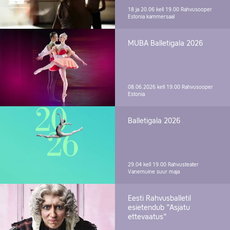
18 ja 20.06 kell 19.00
Rahvusooper
Estonia kammersaal
MUBA Balletigala 2026
08.06.2026 kell 19.00
Rahvusooper
Estonia
Balletigala 2026
29.04 kell 19.00
Rahvusteater
Vanemuine suur maja
Eesti Rahvusballetil
esietendub "Asjatu
ettevaatus"