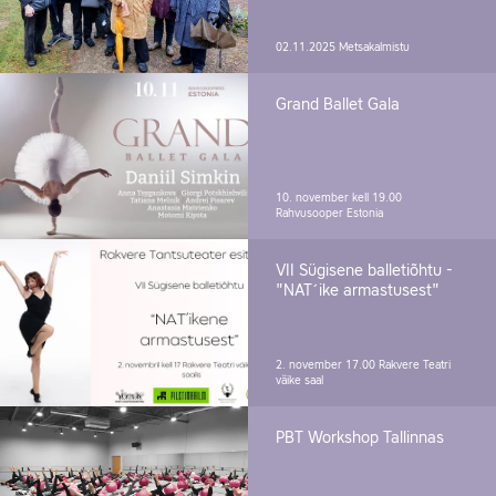
02.11.2025
Metsakalmistu
Grand Ballet Gala
10. november kell 19.00
Rahvusooper Estonia
VII Sügisene balletiõhtu -
"NAT´ike armastusest"
2. november 17.00
Rakvere Teatri
väike saal
PBT Workshop Tallinnas