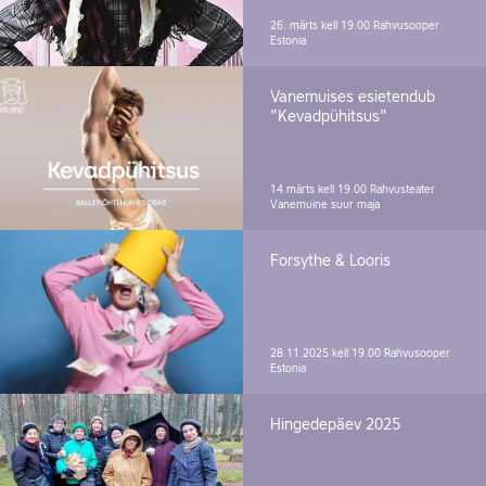
26. märts kell 19.00
Rahvusooper
Estonia
Vanemuises esietendub
"Kevadpühitsus"
14.märts kell 19.00
Rahvusteater
Vanemuine suur maja
Forsythe & Looris
28.11.2025 kell 19.00
Rahvusooper
Estonia
Hingedepäev 2025