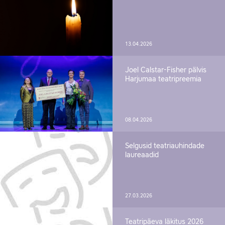
13.04.2026
Joel Calstar-Fisher pälvis
Harjumaa teatripreemia
08.04.2026
Selgusid teatriauhindade
laureaadid
27.03.2026
Teatripäeva läkitus 2026