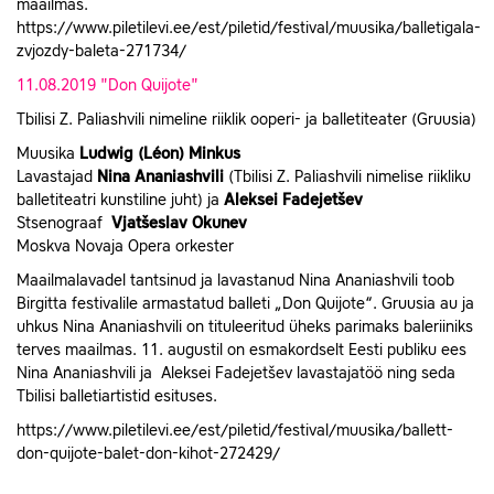
maailmas.
https://www.piletilevi.ee/est/piletid/festival/muusika/balletigala-
zvjozdy-baleta-271734/
11.08.2019 "Don Quijote"
Tbilisi Z. Paliashvili nimeline riiklik ooperi- ja balletiteater (Gruusia)
Muusika
Ludwig (
Léon
)
Minkus
Lavastajad
Nina Ananiashvili
(Tbilisi Z. Paliashvili nimelise riikliku
balletiteatri kunstiline juht) ja
Aleksei Fadejetšev
Stsenograaf
Vjatšeslav Okunev
Moskva Novaja Opera orkester
Maailmalavadel tantsinud ja lavastanud Nina Ananiashvili toob
Birgitta festivalile armastatud balleti „Don Quijote“. Gruusia au ja
uhkus Nina Ananiashvili on tituleeritud üheks parimaks baleriiniks
terves maailmas. 11. augustil on esmakordselt Eesti publiku ees
Nina Ananiashvili ja Aleksei Fadejetšev lavastajatöö ning seda
Tbilisi balletiartistid esituses.
https://www.piletilevi.ee/est/piletid/festival/muusika/ballett-
don-quijote-balet-don-kihot-272429/