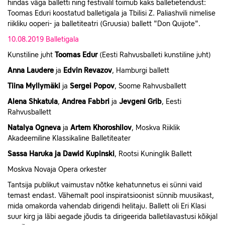
hindas väga balletti ning festivalil toimub kaks balletietendust:
Toomas Eduri koostatud balletigala ja Tbilisi Z. Paliashvili nimelise
riikliku ooperi- ja balletiteatri (Gruusia) ballett "Don Quijote".
10.08.2019 Balletigala
Kunstiline juht
Toomas Edur
(Eesti Rahvusballeti kunstiline juht)
Anna
Laudere
ja
Edvin
Revazov
, Hamburgi ballett
Tiina Myllymäki
ja
Sergei
Popov
, Soome Rahvusballett
Alena
Shkatula
,
Andrea Fabbri
ja
Jevgeni
Grib
, Eesti
Rahvusballett
Natalya Ogneva
ja
Artem Khoroshilov
, Moskva Riiklik
Akadeemiline Klassikaline Balletiteater
Sassa Haruka ja
Dawid Kupinski
, Rootsi Kuninglik Ballett
Moskva Novaja Opera orkester
Tantsija publikut vaimustav nõtke kehatunnetus ei sünni vaid
temast endast. Vähemalt pool inspiratsioonist sünnib muusikast,
mida omakorda vahendab dirigendi helitaju. Ballett oli Eri Klasi
suur kirg ja läbi aegade jõudis ta dirigeerida balletilavastusi kõikjal