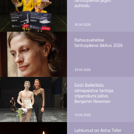
tantsupäeval jagati
auhindu
30.04.2026
Rahvusvahelise
tantuspäeva läkitus 2026
29.04.2026
Eesti Balletiliidu
silmapaistva tantsija
stipendiumi pälvis
Benjamin Newman
19.04.2026
Lahkunud on Astra Tofer