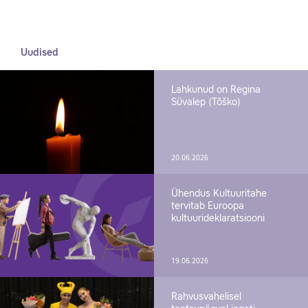
Uudised
Lahkunud on Regina
Süvalep (Tõško)
20.06.2026
Ühendus Kultuuritahe
tervitab Euroopa
kultuurideklaratsiooni
19.06.2026
Rahvusvahelisel