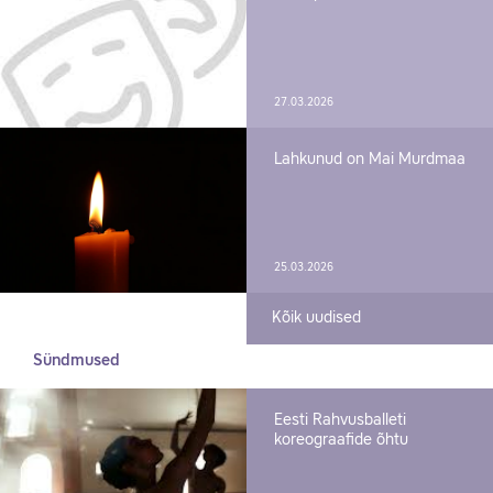
27.03.2026
Lahkunud on Mai Murdmaa
25.03.2026
Kõik uudised
Sündmused
Eesti Rahvusballeti
koreograafide õhtu