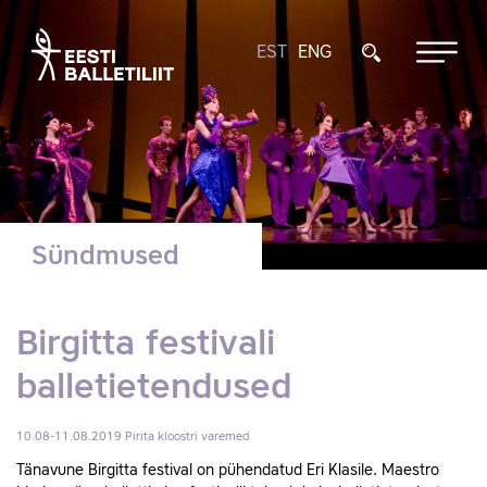
EST
ENG
Sündmused
Birgitta festivali
balletietendused
10.08-11.08.2019
Pirita kloostri varemed
Tänavune Birgitta festival on pühendatud Eri Klasile. Maestro