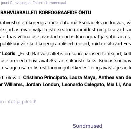
8 juuni
Rahvusooper Estonia kammersaal
I RAHVUSBALLETI KOREOGRAAFIDE ÕHTU
Rahvusballeti koreograafide õhtu märksõnadeks on loovus, vä
ntsijad astuvad välja teiste seatud raamidest ning lasevad fa
ijad taas võimaluse avastada endas koreograaf ja vahetada t
publikuni värsked koreograafilised teosed, mida esitavad Eest
 Looris
: „Eesti Rahvusballetis on suurepärased tantsijad, ke
use areneda huvitavateks tantsukunstnikeks. Kuidas sünniava
ja saage osa erilistest loominguhetkedest ning avastage and
ad tulevad:
Cristiano Principato, Laura Maya, Anthea van d
r Williams, Jordan London, Leonardo Celegato, Mia Li, Anat
 infot ja piletid!
Sündmused