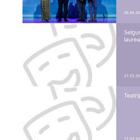
08.04.2
Selgu
laure
27.03.2
Teatri
27.03.2