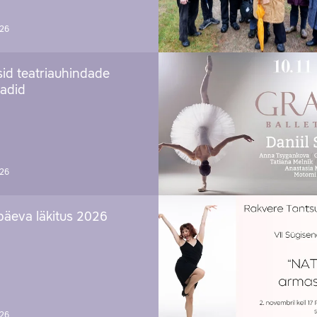
026
sid teatriauhindade
aadid
026
päeva läkitus 2026
026