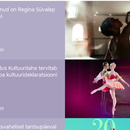
nud on Regina Süvalep
)
026
us Kultuuritahe tervitab
a kultuurideklaratsiooni
026
svahelisel tantsupäeval