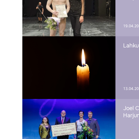
19.04.2
Lahku
13.04.2
Joel C
Harju