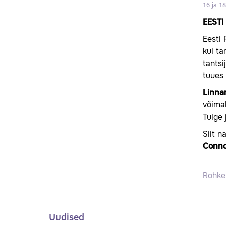
16 ja 1
EEST
Eesti 
kui ta
tants
tuues 
Linnar
võimal
Tulge 
Siit n
Conno
Rohkem
Uudised