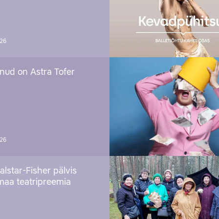
026
nud on Astra Tofer
026
alstar-Fisher pälvis
maa teatripreemia