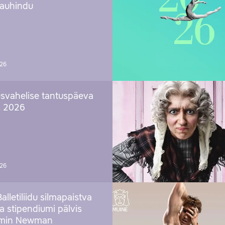
 auhindu
026
svahelise tantuspäeva
s 2026
026
Balletiliidu silmapaistva
ja stipendiumi pälvis
amin Newman