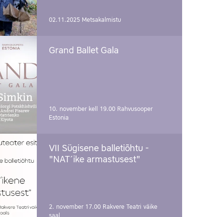
02.11.2025
Metsakalmistu
Grand Ballet Gala
10. november kell 19.00
Rahvusooper
Estonia
VII Sügisene balletiõhtu -
"NAT´ike armastusest"
2. november 17.00
Rakvere Teatri väike
saal