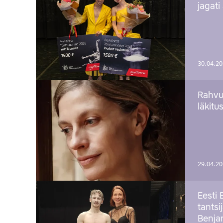
jagati
30.04.2
Rahvu
läkitu
29.04.2
Eesti 
tantsi
Benj