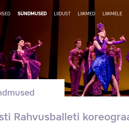
ISED
SÜNDMUSED
LIIDUST
LIIKMED
LIIKMELE
ndmused
sti Rahvusballeti koreogra