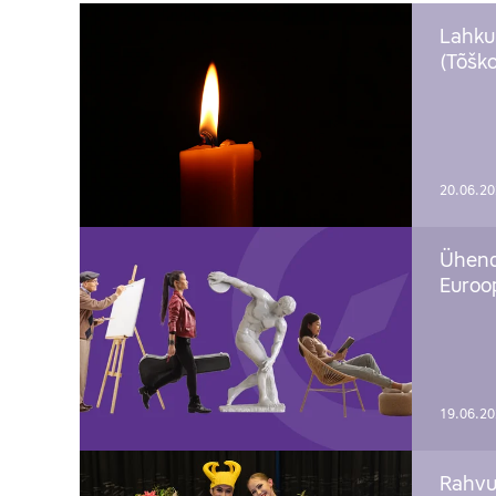
Lahku
(Tõško
20.06.2
Ühend
Euroop
19.06.2
Rahvu