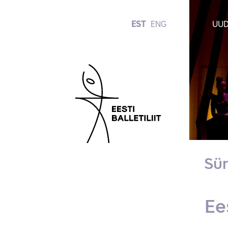
EST
ENG
UUD
Sü
Ee