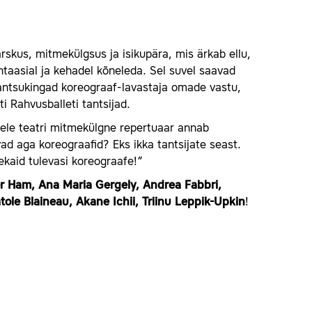
rskus, mitmekülgsus ja isikupära, mis ärkab ellu,
ntaasial ja kehadel kõneleda. Sel suvel saavad
antsukingad koreograaf-lavastaja omade vastu,
i Rahvusballeti tantsijad.
llele teatri mitmekülgne repertuaar annab
d aga koreograafid? Eks ikka tantsijate seast.
ekaid tulevasi koreograafe!“
er Ham, Ana Maria Gergely, Andrea Fabbri,
ole Blaineau, Akane Ichii, Triinu Leppik-Upkin
!