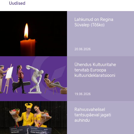
Uudised
Lahkunud on Regina
Süvalep (Tõško)
20.06.2026
Ühendus Kultuuritahe
tervitab Euroopa
kultuurideklaratsiooni
19.06.2026
Rahvusvahelisel
tantsupäeval jagati
auhindu