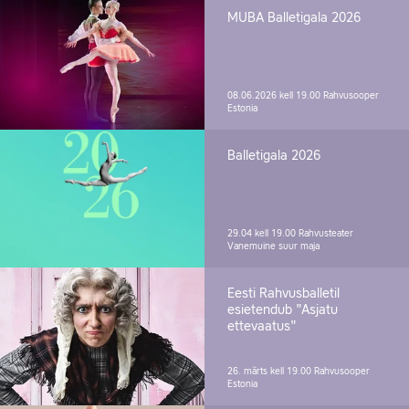
MUBA Balletigala 2026
08.06.2026 kell 19.00
Rahvusooper
Estonia
Balletigala 2026
29.04 kell 19.00
Rahvusteater
Vanemuine suur maja
Eesti Rahvusballetil
esietendub "Asjatu
ettevaatus"
26. märts kell 19.00
Rahvusooper
Estonia