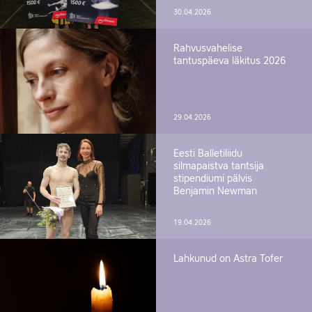
30.04.2026
Rahvusvahelise
tantuspäeva läkitus 2026
29.04.2026
Eesti Balletiliidu
silmapaistva tantsija
stipendiumi pälvis
Benjamin Newman
19.04.2026
Lahkunud on Astra Tofer