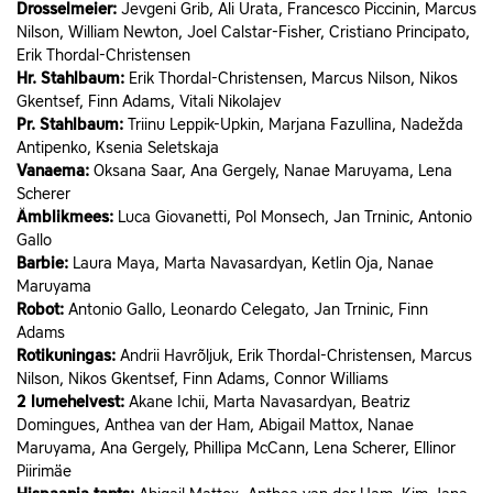
Drosselmeier:
Jevgeni Grib, Ali Urata, Francesco Piccinin, Marcus
Nilson, William Newton, Joel Calstar-Fisher, Cristiano Principato,
Erik Thordal-Christensen
Hr. Stahlbaum:
Erik Thordal-Christensen, Marcus Nilson, Nikos
Gkentsef, Finn Adams, Vitali Nikolajev
Pr. Stahlbaum:
Triinu Leppik-Upkin, Marjana Fazullina, Nadežda
Antipenko, Ksenia Seletskaja
Vanaema:
Oksana Saar, Ana Gergely, Nanae Maruyama, Lena
Scherer
Ämblikmees:
Luca Giovanetti, Pol Monsech, Jan Trninic, Antonio
Gallo
Barbie:
Laura Maya, Marta Navasardyan, Ketlin Oja, Nanae
Maruyama
Robot:
Antonio Gallo, Leonardo Celegato, Jan Trninic, Finn
Adams
Rotikuningas:
Andrii Havrõljuk, Erik Thordal-Christensen, Marcus
Nilson, Nikos Gkentsef, Finn Adams, Connor Williams
2 lumehelvest:
Akane Ichii, Marta Navasardyan, Beatriz
Domingues, Anthea van der Ham, Abigail Mattox, Nanae
Maruyama, Ana Gergely, Phillipa McCann, Lena Scherer, Ellinor
Piirimäe