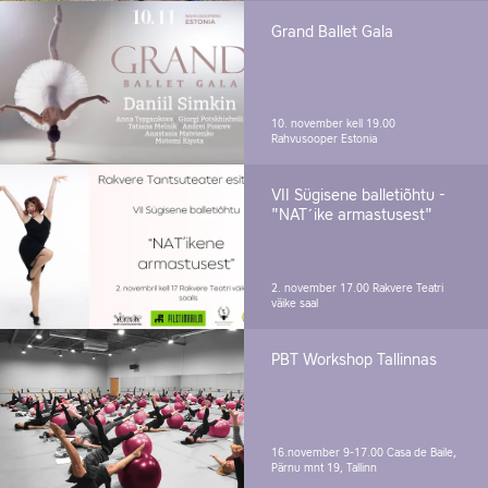
Grand Ballet Gala
10. november kell 19.00
Rahvusooper Estonia
VII Sügisene balletiõhtu -
"NAT´ike armastusest"
2. november 17.00
Rakvere Teatri
väike saal
PBT Workshop Tallinnas
16.november 9-17.00
Casa de Baile,
Pärnu mnt 19, Tallinn