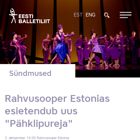
EST
ENG
Sündmused
Rahvusooper Estonias
esietendub uus
"Pähklipureja"
3. detsember 19.00
Rahvusooper Estonia