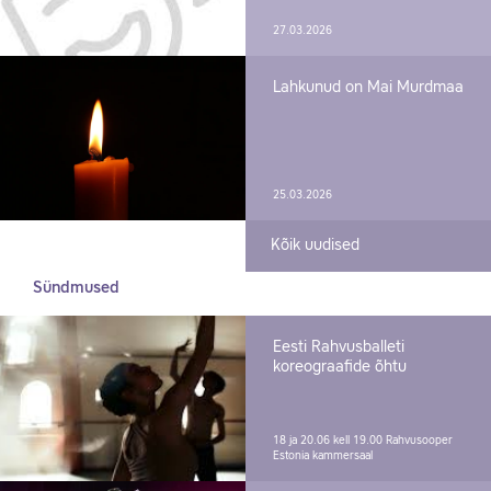
27.03.2026
Lahkunud on Mai Murdmaa
25.03.2026
Kõik uudised
Sündmused
Eesti Rahvusballeti
koreograafide õhtu
18 ja 20.06 kell 19.00
Rahvusooper
Estonia kammersaal