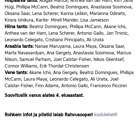
Hispaania tants:
Abigail Mattox, Anthea van der Ham, Kim Jana
Hügi, Phillipa McCann, Beatriz Domingues, Anastasiia Sosimova,
Oksana Saar, Lena Scherer, Karina Leškin, Marianna Odinets,
Kirara Ishikura, Karite- Mirell Mander, Lisa Jamieson
Hiina tants:
Beatriz Domingues, Phillipa McCann, Akane Ichii,
Anthea van der Ham, Lena Scherer, Antonio Gallo, Jan Trninic,
Leonardo Celegato, Cristiano Principato, Ali Urata
Araabia tants:
Nanae Maruyama, Laura Maya, Oksana Saar,
Marta Navasardyan, Ana Gergely, Anastasiia Sosimova, Marcus
Nilson, Samuel Parham, Joel Calstar-Fisher, Nikos Gkentsef,
Connor Williams, Erik Thordal-Christensen
Vene tants:
Akane Ichii, Ana Gergely, Beatriz Domingues, Phillipa
McCann, Laura Maya, Leonardo Celegato, Ali Urata, Joel
Calstar-Fisher, Finn Adams, Antonio Gallo, Francesco Piccinin
Soovituslik vanus alates 4. eluaastast.
Rohkem infot ja piletid leiab Rahvusooperi
kodulehelt!