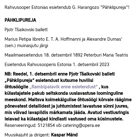
Rahvusooper Estonias esietendub G. Harangozo "Pähklipureja"!
PÄHKLIPUREJA
Pjotr Tšaikovski ballett
Marius Petipa libreto E. T. A. Hoffmanni ja Alexandre Dumas’
(sen.) muinasjutu järgi
Maailmaesietendus 18. detsembril 1892 Peterburi Maria Teatris
Esietendus Rahvusooperis Estonia 1. detsembril 2023
NB: Reedel, 1. detsembril enne Pjotr Tšaikovski balleti
„Pähklipureja“ esietendust kutsume huvilisi
õhtusöögile
„Rambipalavik enne esietendust“
, kus
külastajatele pakub seltskonda uuslavastuse loominguline
meeskond. Maitsva kolmekäigulise õhtusöögi kõrvale räägime
põnevatest detailidest ja juhtumistest lavastuse sünni juures,
mis võivad lavapildis märkamata jääda. Avatud vestlusringis
leiavad ka külastajad kindlasti vastused oma küsimustele.
Reserveeringud: 5121854 või catering@opera.ee
Muusikajuht ja dirigent:
Kaspar Mänd