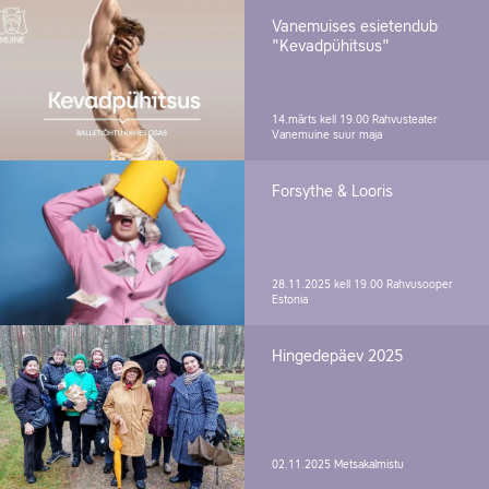
Vanemuises esietendub
"Kevadpühitsus"
14.märts kell 19.00
Rahvusteater
Vanemuine suur maja
Forsythe & Looris
28.11.2025 kell 19.00
Rahvusooper
Estonia
Hingedepäev 2025
02.11.2025
Metsakalmistu