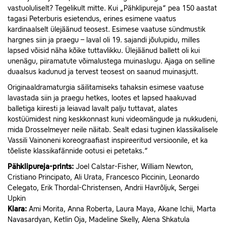
vastuoluliselt? Tegelikult mitte. Kui „Pähklipureja“ pea 150 aastat
tagasi Peterburis esietendus, erines esimene vaatus
kardinaalselt ülejäänud teosest. Esimese vaatuse sündmustik
hargnes siin ja praegu – laval oli 19. sajandi jõulupidu, milles
lapsed võisid näha kõike tuttavlikku. Ülejäänud ballett oli kui
unenägu, piiramatute võimalustega muinaslugu. Ajaga on selline
duaalsus kadunud ja tervest teosest on saanud muinasjutt.
Originaaldramaturgia säilitamiseks tahaksin esimese vaatuse
lavastada siin ja praegu hetkes, lootes et lapsed haakuvad
balletiga kiiresti ja leiavad lavalt palju tuttavat, alates
kostüümidest ning keskkonnast kuni videomängude ja nukkudeni,
mida Drosselmeyer neile näitab. Sealt edasi tuginen klassikalisele
Vassili Vainoneni koreograafiast inspireeritud versioonile, et ka
tõeliste klassikafännide ootusi ei petetaks.“
Pähklipureja-prints:
Joel Calstar-Fisher, William Newton,
Cristiano Principato, Ali Urata, Francesco Piccinin, Leonardo
Celegato, Erik Thordal-Christensen, Andrii Havrõljuk, Sergei
Upkin
Klara:
Ami Morita, Anna Roberta, Laura Maya, Akane Ichii, Marta
Navasardyan, Ketlin Oja, Madeline Skelly, Alena Shkatula