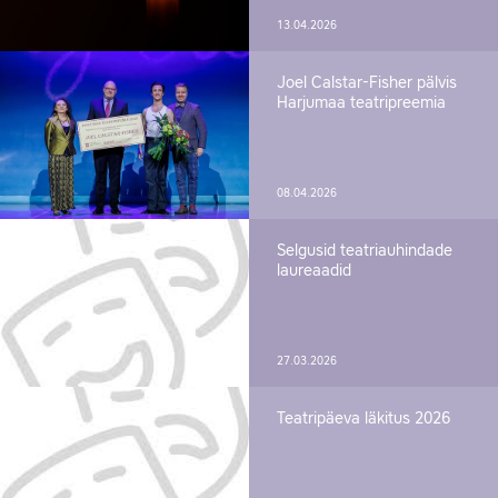
13.04.2026
Joel Calstar-Fisher pälvis
Harjumaa teatripreemia
08.04.2026
Selgusid teatriauhindade
laureaadid
27.03.2026
Teatripäeva läkitus 2026