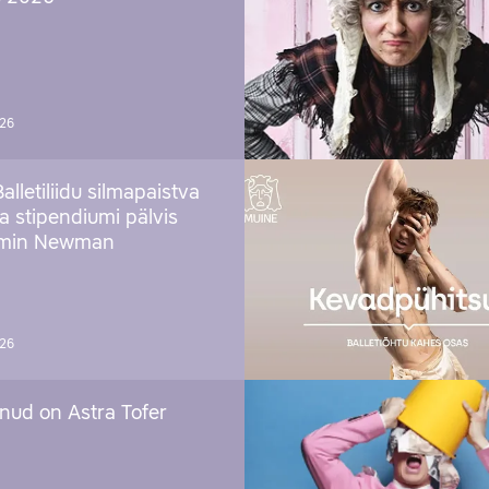
026
Balletiliidu silmapaistva
ja stipendiumi pälvis
amin Newman
026
nud on Astra Tofer