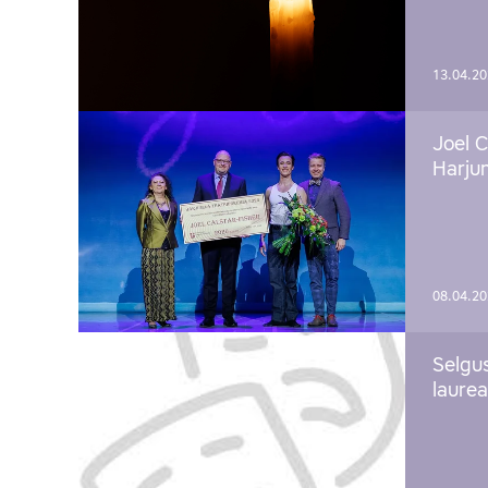
13.04.2
Joel C
Harju
08.04.2
Selgu
laure