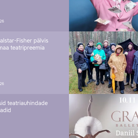
026
alstar-Fisher pälvis
maa teatripreemia
026
sid teatriauhindade
aadid