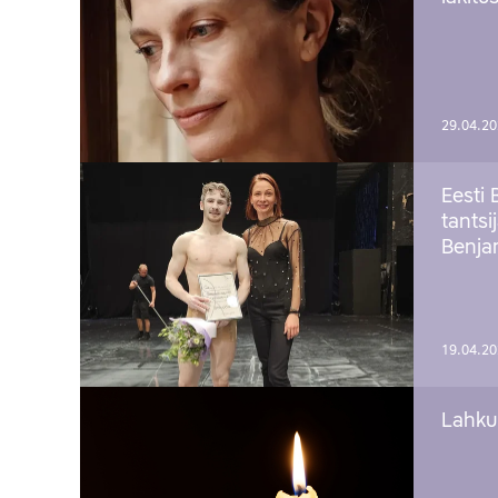
29.04.2
Eesti 
tantsi
Benj
19.04.2
Lahku