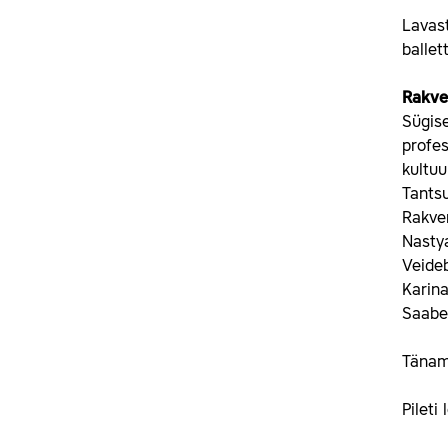
Lavast
ballet
Rakve
Sügise
profes
kultuu
Tantsu
Rakver
Nasty
Veideb
Karina
Saaber
Tänam
Pileti 