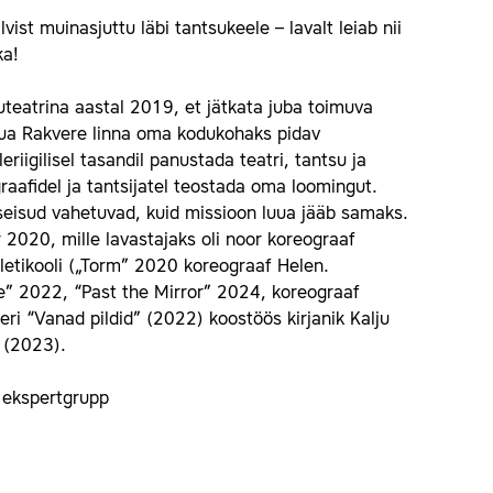
vist muinasjuttu läbi tantsukeele – lavalt leiab nii
ka!
uteatrina aastal 2019, et jätkata juba toimuva
luua Rakvere linna oma kodukohaks pidav
riigilisel tasandil panustada teatri, tantsu ja
raafidel ja tantsijatel teostada oma loomingut.
sseisud vahetuvad, kuid missioon luua jääb samaks.
2020, mille lavastajaks oli noor koreograaf
etikooli („Torm” 2020 koreograaf Helen.
fe” 2022, “Past the Mirror” 2024, koreograaf
ri “Vanad pildid” (2022) koostöös kirjanik Kalju
s (2023).
 ekspertgrupp