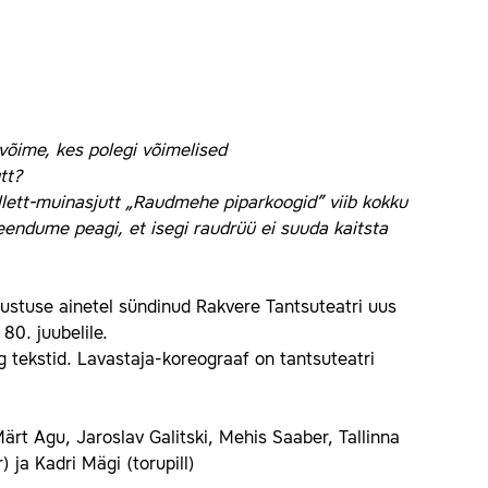
võime, kes polegi võimelised
tt?
allett-muinasjutt „Raudmehe piparkoogid” viib kokku
veendume peagi, et isegi raudrüü ei suuda kaitsta
ustuse ainetel sündinud Rakvere Tantsuteatri uus
80. juubelile.
ng tekstid. Lavastaja-koreograaf on tantsuteatri
Märt Agu, Jaroslav Galitski, Mehis Saaber, Tallinna
 ja Kadri Mägi (torupill)