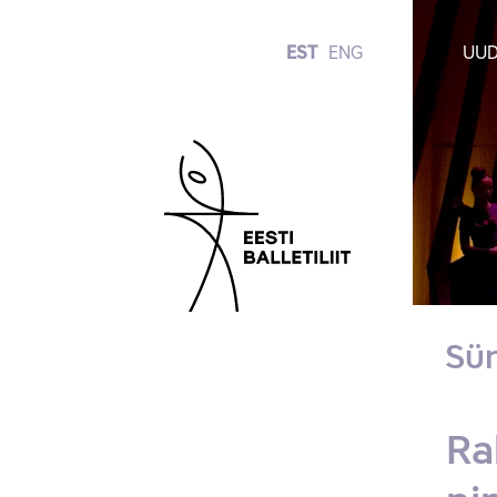
EST
ENG
UUD
Sü
Ra