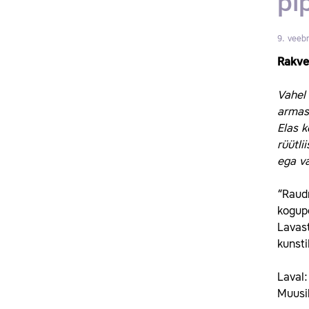
pi
9. veebr
Rakve
Vahel 
armast
Elas k
rüütli
ega va
“Raudm
kogupe
Lavast
kunsti
Laval:
Muusik