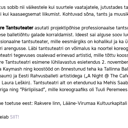
us sobib nii väikestele kui suurtele vaatajatele, jutustades tal
ti kui kaasaegsemat liikumist. Kohtuvad sõna, tants ja muusi
re Tantsuteater
asutati projektipõhise professionaalse tants
se balletiõhtu galade korraldamist. Ideest sai alguse soov 
sionaalne tantsuteater, mille eesmärgiks on kohalikul ja ka üle
ri arengusse. Läbi tantsuteatri on võimalus ka noortel koreog
teatri tegevuses osalevad erinevad artistid, mille tõttu koo
e Tantsuteatri esimene lühilavastus esietendus 2. november 
a Kaymash ning koostööd on õnnestunud teha ka Tallinna Ball
aum) ja Eesti Rahvusballeti artistidega („A Night @ The Ca
 Laura Leškin). Tantsuteatri alt on etendunud ka Mehis Saabe
iga ning “Pärlipiisad”, mille koreograafiks oli Tuuli Peremee
e toetuse eest: Rakvere linn, Lääne-Virumaa Kultuurkapitali
leiab
SIIT!