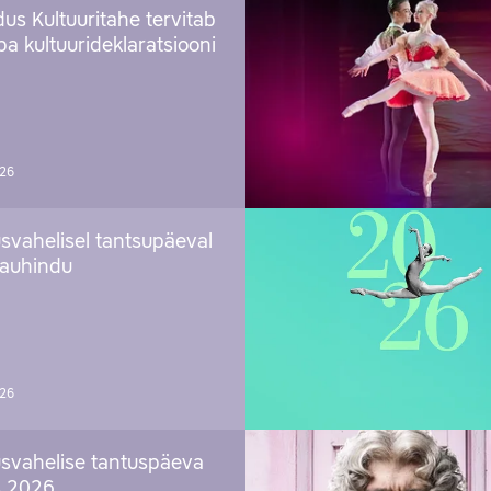
us Kultuuritahe tervitab
a kultuurideklaratsiooni
026
svahelisel tantsupäeval
 auhindu
026
svahelise tantuspäeva
s 2026