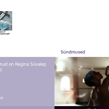
Sündmused
nud on Regina Süvalep
)
026