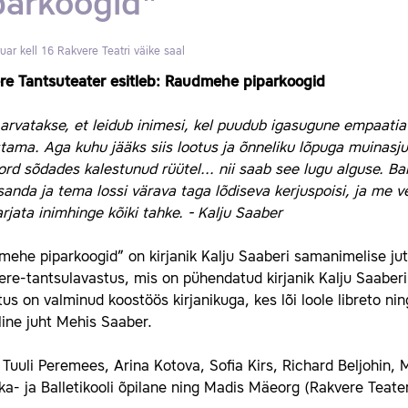
parkoogid"
uar kell 16
Rakvere Teatri väike saal
re Tantsuteater esitleb: Raudmehe piparkoogid
arvatakse, et leidub inimesi, kel puudub igasugune empaatia
ama. Aga kuhu jääks siis lootus ja õnneliku lõpuga muinasju
ord sõdades kalestunud rüütel... nii saab see lugu alguse. B
isanda ja tema lossi värava taga lõdiseva kerjuspoisi, ja me 
rjata inimhinge kõiki tahke. - Kalju Saaber
ehe piparkoogid” on kirjanik Kalju Saaberi samanimelise jut
re-tantsulavastus, mis on pühendatud kirjanik Kalju Saaberi 
us on valminud koostöös kirjanikuga, kes lõi loole libreto ni
line juht Mehis Saaber.
 Tuuli Peremees, Arina Kotova, Sofia Kirs, Richard Beljohin, 
a- ja Balletikooli õpilane ning Madis Mäeorg (Rakvere Teater)