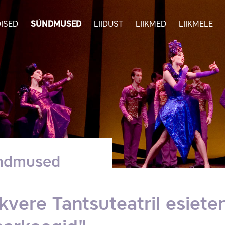
ISED
SÜNDMUSED
LIIDUST
LIIKMED
LIIKMELE
ndmused
kvere Tantsuteatril esie