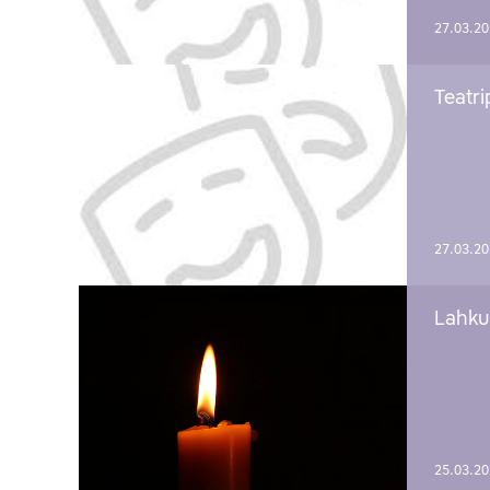
27.03.2
Teatri
27.03.2
Lahku
25.03.2