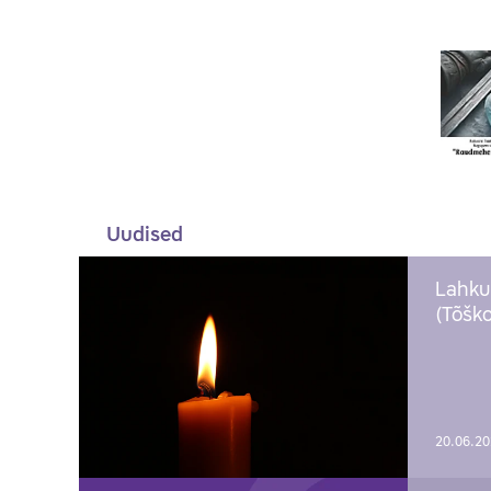
Uudised
Lahku
(Tõško
20.06.2