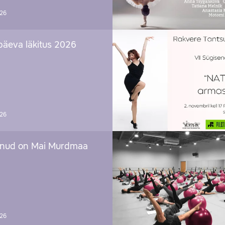
026
päeva läkitus 2026
026
nud on Mai Murdmaa
026