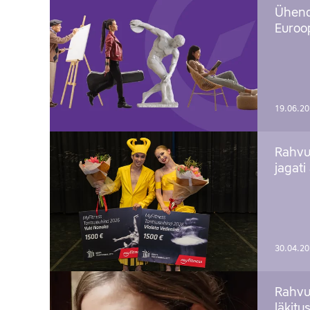
Ühend
Euroop
19.06.2
Rahvu
jagati
30.04.2
Rahvu
läkitu