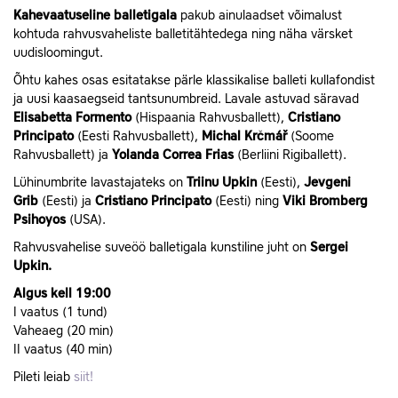
Kahevaatuseline balletigala
pakub ainulaadset võimalust
kohtuda rahvusvaheliste balletitähtedega ning näha värsket
uudisloomingut.
Õhtu kahes osas esitatakse pärle klassikalise balleti kullafondist
ja uusi kaasaegseid tantsunumbreid. Lavale astuvad säravad
Elisabetta Formento
(Hispaania Rahvusballett),
Cristiano
Principato
(Eesti Rahvusballett),
Michal Krčmář
(Soome
Rahvusballett) ja
Yolanda Correa Frias
(Berliini Rigiballett).
Lühinumbrite lavastajateks on
Triinu Upkin
(Eesti),
Jevgeni
Grib
(Eesti) ja
Cristiano Principato
(Eesti) ning
Viki Bromberg
Psihoyos
(USA).
Rahvusvahelise suveöö balletigala kunstiline juht on
Sergei
Upkin.
Algus kell 19:00
I vaatus (1 tund)
Vaheaeg (20 min)
II vaatus (40 min)
Pileti leiab
siit!