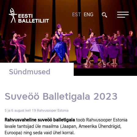
EST
ENG
Sündmused
Suveöö Balletigala 2023
5 ja 6 august kell 19
Rahvusooper Estonia
Rahvusvaheline suveöö balletigala
toob Rahvusooper Estonia
lavale tantsijad üle maailma (Jaapan, Ameerika Ühendriigid,
Euroopa) ning seda vaid ühel korral.