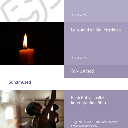
27.03.2026
Lahkunud on Mai Murdmaa
25.03.2026
Kõik uudised
Sündmused
Eesti Rahvusballeti
koreograafide õhtu
18 ja 20.06 kell 19.00
Rahvusooper
Estonia kammersaal