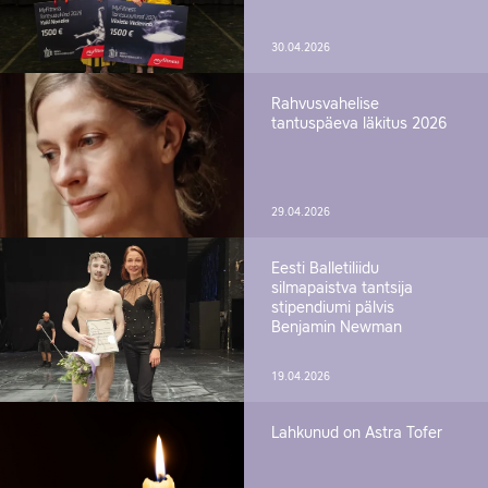
30.04.2026
Rahvusvahelise
tantuspäeva läkitus 2026
29.04.2026
Eesti Balletiliidu
silmapaistva tantsija
stipendiumi pälvis
Benjamin Newman
19.04.2026
Lahkunud on Astra Tofer