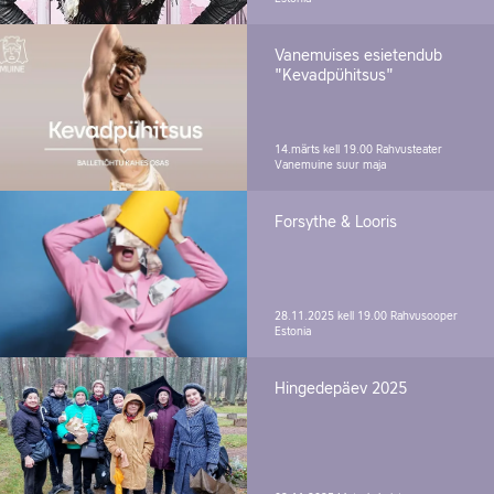
Vanemuises esietendub
"Kevadpühitsus"
14.märts kell 19.00
Rahvusteater
Vanemuine suur maja
Forsythe & Looris
28.11.2025 kell 19.00
Rahvusooper
Estonia
Hingedepäev 2025