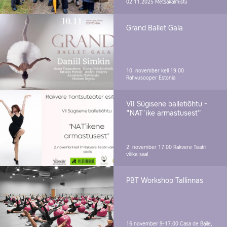
02.11.2025
Metsakalmistu
Grand Ballet Gala
10. november kell 19.00
Rahvusooper Estonia
VII Sügisene balletiõhtu -
"NAT´ike armastusest"
2. november 17.00
Rakvere Teatri
väike saal
PBT Workshop Tallinnas
16.november 9-17.00
Casa de Baile,