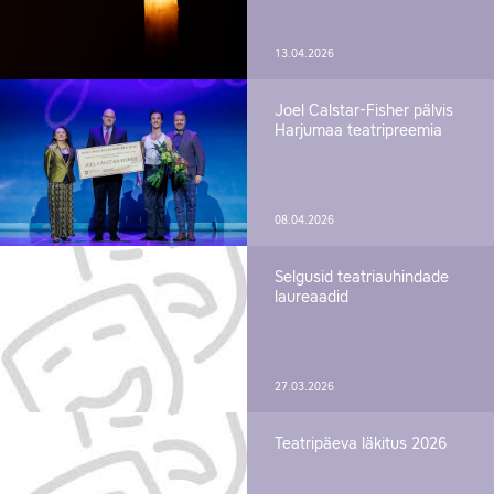
13.04.2026
Joel Calstar-Fisher pälvis
Harjumaa teatripreemia
08.04.2026
Selgusid teatriauhindade
laureaadid
27.03.2026
Teatripäeva läkitus 2026