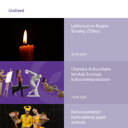
Uudised
Lahkunud on Regina
Süvalep (Tõško)
20.06.2026
Ühendus Kultuuritahe
tervitab Euroopa
kultuurideklaratsiooni
19.06.2026
Rahvusvahelisel
tantsupäeval jagati
auhindu