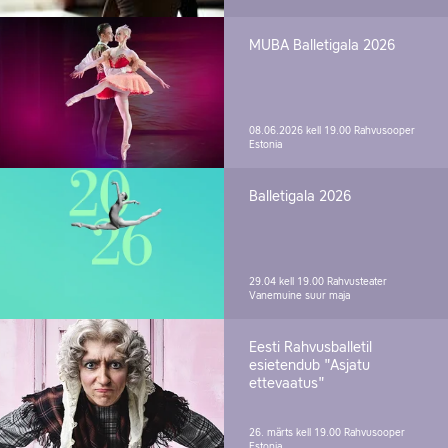
MUBA Balletigala 2026
08.06.2026 kell 19.00
Rahvusooper
Estonia
Balletigala 2026
29.04 kell 19.00
Rahvusteater
Vanemuine suur maja
Eesti Rahvusballetil
esietendub "Asjatu
ettevaatus"
26. märts kell 19.00
Rahvusooper
Estonia